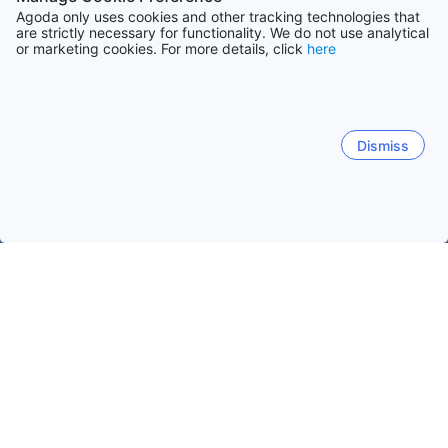
Agoda only uses cookies and other tracking technologies that
are strictly necessary for functionality. We do not use analytical
or marketing cookies. For more details, click
here
Dismiss
Hem
Boenden Sverige
Boenden Halland
Falkenberg
Falkenberg
Halmstad
Varberg
Ullared
Unnar
Anderstorp
Falkenberg
Knölaberget
Murarelycka