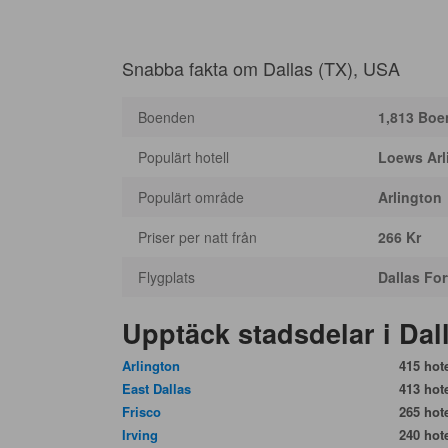
Snabba fakta om Dallas (TX), USA
Boenden
1,813 Bo
Populärt hotell
Loews Arl
Populärt område
Arlington
Priser per natt från
266 Kr
Flygplats
Dallas For
Upptäck stadsdelar i Dal
Arlington
415 hote
East Dallas
413 hote
Frisco
265 hote
Irving
240 hote