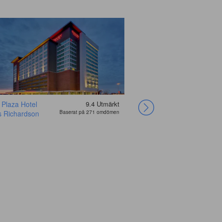
 Plaza Hotel
9.4
Utmärkt
Holiday Inn
Canvas Hotel
s Richardson
Baserat på 271 omdömen
Express And Suites
Dallas
Frisco NW By IHG