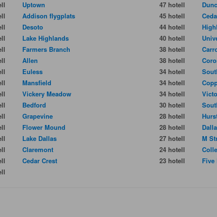
ll
Uptown
47 hotell
Dunc
ll
Addison flygplats
45 hotell
Cedar
ll
Desoto
44 hotell
High
ll
Lake Highlands
40 hotell
Univ
ll
Farmers Branch
38 hotell
Carr
ll
Allen
38 hotell
Coro
ll
Euless
34 hotell
Sout
ll
Mansfield
34 hotell
Copp
ll
Vickery Meadow
34 hotell
Vict
ll
Bedford
30 hotell
Sout
ll
Grapevine
28 hotell
Hurs
ll
Flower Mound
28 hotell
Dall
ll
Lake Dallas
27 hotell
M St
ll
Claremont
24 hotell
Colle
ll
Cedar Crest
23 hotell
Five
ll