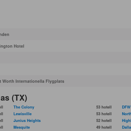
enden
ington Hotel
t Worth Internationella Flygplats
las (TX)
ll
The Colony
53 hotell
DFW 
ll
Lewisville
53 hotell
Nort
ll
Junius Heights
52 hotell
High
ll
Mesquite
49 hotell
Dalla