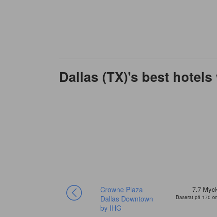
Dallas (TX)'s best hotels
8.7
Fantastiskt
Crowne Plaza
7.7
Myck
Baserat på 43 omdömen
Dallas Downtown
Baserat på 170 
by IHG