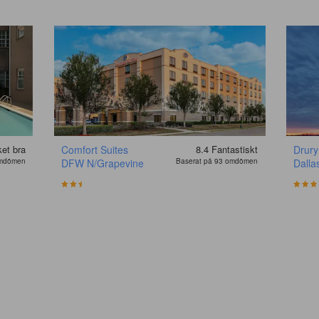
et bra
Comfort Suites
8.4
Fantastiskt
Drury
omdömen
DFW N/Grapevine
Baserat på 93 omdömen
Dalla