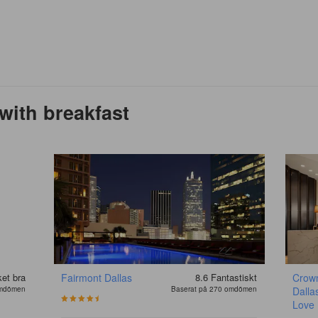
 with breakfast
et bra
Fairmont Dallas
8.6
Fantastiskt
Crow
omdömen
Baserat på 270 omdömen
Dalla
Love 