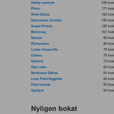
Dallas centrum
238 hote
Plano
171 hote
West Dallas
162 hote
Stemmons Corridor
150 hote
Grand Prairie
150 hote
Mckinney
101 hote
Denton
86 hote
Richardson
86 hote
Lower Greenville
79 hote
Cedars
75 hote
Galleria
72 hote
Oak Lawn
69 hote
Northwest Dallas
64 hote
Love Field flygplats
55 hote
Park Central
55 hote
Garland
54 hote
Nyligen bokat