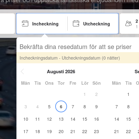
2
Incheckning
Utcheckning
1
Bekräfta dina resedatum för att se priser
Incheckningsdatum - Utcheckningsdatum
(0 nätter)
Augusti 2026
S
Mån
Tis
Ons
Tor
Fre
Lör
Sön
Mån
Tis
O
1
2
1
3
4
5
6
7
8
9
7
8
10
11
12
13
14
15
16
14
15
17
18
19
20
21
22
23
21
22