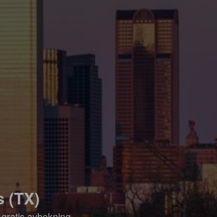
s (TX)
 gratis avbokning