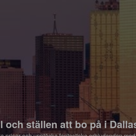
l och ställen att bo på i Dalla
öra priser och upptäcka fantastiska erbjudanden med