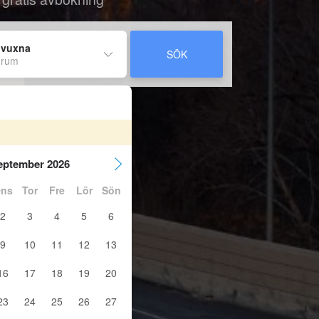
 vuxna
SÖK
 rum
eptember 2026
ns
Tor
Fre
Lör
Sön
2
3
4
5
6
9
10
11
12
13
16
17
18
19
20
23
24
25
26
27