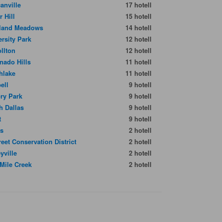
anville
17 hotell
 Hill
15 hotell
land Meadows
14 hotell
ersity Park
12 hotell
ollton
12 hotell
nado Hills
11 hotell
hlake
11 hotell
ell
9 hotell
ory Park
9 hotell
h Dallas
9 hotell
t
9 hotell
as
2 hotell
reet Conservation District
2 hotell
yville
2 hotell
 Mile Creek
2 hotell