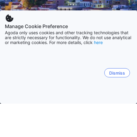
Manage Cookie Preference
Agoda only uses cookies and other tracking technologies that
are strictly necessary for functionality. We do not use analytical
or marketing cookies. For more details, click
here
Dismiss
Hem
Boenden Grekland
Boenden Kreta departement
Kreta
Kreta
Chavania
Chania
Kambos
Gallos
Ma