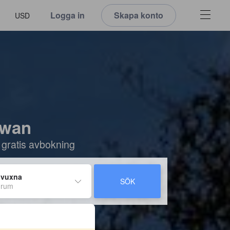
Logga in
Skapa konto
USD
itwan
 gratis avbokning
 vuxna
SÖK
 rum