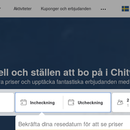
Aktiviteter
Kuponger och erbjudanden
ll och ställen att bo på i Ch
öra priser och upptäcka fantastiska erbjudanden med
2
Incheckning
Utcheckning
1
Bekräfta dina resedatum för att se priser