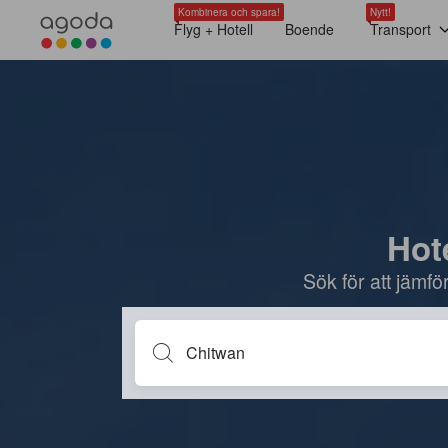
Kombinera och spara!
Nytt!
Flyg + Hotell
Boende
Transport
Hote
Sök för att jämf