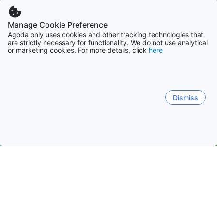
Manage Cookie Preference
Agoda only uses cookies and other tracking technologies that
are strictly necessary for functionality. We do not use analytical
or marketing cookies. For more details, click
here
Dismiss
Hem
Boenden Argentina
Boenden Buenos Aires provins
Buen
Buenos Aires
Mar del Plata
Tandil
La Plata
Tig
Palermo
Recoleta
San Nicolas
Monserrat
Reti