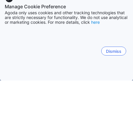
Manage Cookie Preference
Agoda only uses cookies and other tracking technologies that
are strictly necessary for functionality. We do not use analytical
or marketing cookies. For more details, click
here
Dismiss
Hem
Boenden Marocko
Boenden Chaouia-Ouardigha
Bouzn
Bouznika
Sidi Rahal
El Mansouria
Nouaceur
S
Bouznika