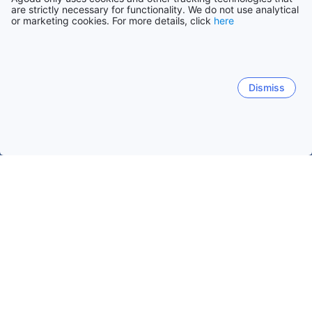
are strictly necessary for functionality. We do not use analytical
or marketing cookies. For more details, click
here
Dismiss
Hem
Boenden Marocko
Boenden Tadla-Azilal
Azilal
Azilal
Béni Mellal
Ouzoud
Demnat
Agouti
Azilal
Populära resedatum