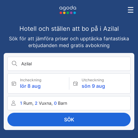
Hotell och ställen att bo på i Azilal
Sök för att jämföra priser och upptäcka fantastiska
erbjudanden med gratis avbokning
Azilal
Incheckning
Utcheckning
lör 8 aug
sön 9 aug
1
Rum,
2
Vuxna,
0
Barn
SÖK