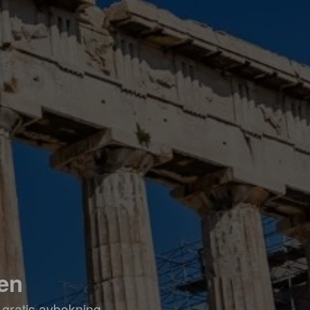
ten
 gratis avbokning