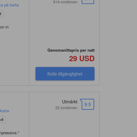
914 omdömen
sa på karta
5
ion in
Genomsnittspris per natt
29 USD
Kolla tillgänglighet
Utmärkt
9.5
22 omdömen
 karta
+5
impressive.
"