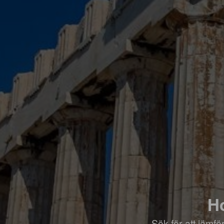
Ho
Sök för att jämf