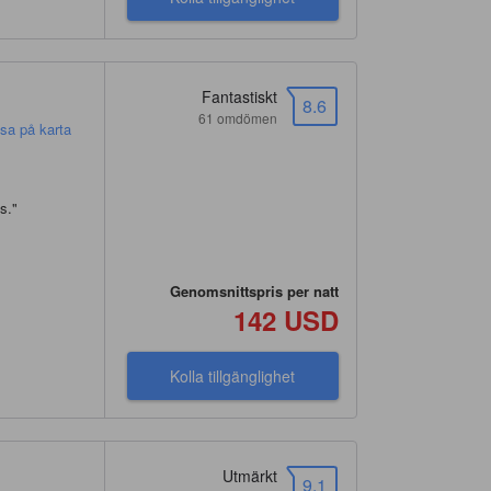
Fantastiskt
8.6
61 omdömen
isa på karta
s.
"
Genomsnittspris per natt
142 USD
Kolla tillgänglighet
Utmärkt
9.1