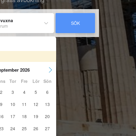
 vuxna
SÖK
 rum
eptember 2026
ns
Tor
Fre
Lör
Sön
2
3
4
5
6
9
10
11
12
13
16
17
18
19
20
23
24
25
26
27