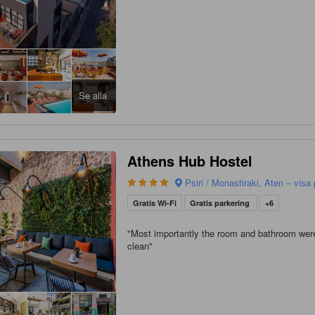
Se alla
Athens Hub Hostel
Psiri / Monastiraki, Aten – visa
Gratis Wi-Fi
Gratis parkering
+6
"
Most importantly the room and bathroom were
clean
"