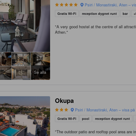
Psiri / Monastiraki, Aten – vi
Gratis Wi-Fi
reception dygnet runt
bar
+
"
A very good hostel at the centre of all attract
Athen.
"
Se alla
Okupa
Psiri / Monastiraki, Aten – visa på
Gratis Wi-Fi
pool
reception dygnet runt
"
The outdoor patio and rooftop pool area are 