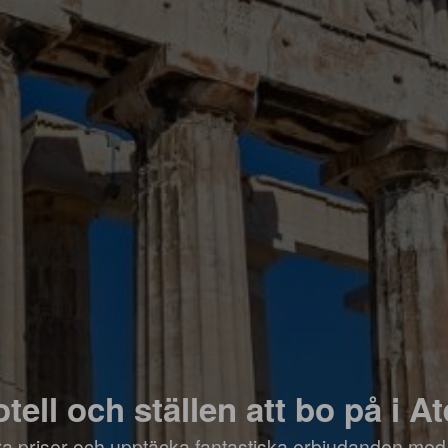
tell och ställen att bo på i A
öra priser och upptäcka fantastiska erbjudanden med