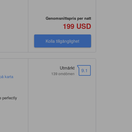
Genomsnittspris per natt
199 USD
Kolla tillgänglighet
Utmärkt
9.1
139 omdömen
 på karta
 perfectly