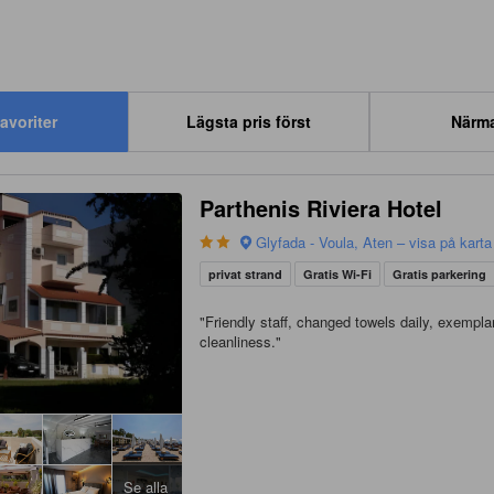
avoriter
Lägsta pris först
Närm
Parthenis Riviera Hotel
Glyfada - Voula, Aten – visa på karta
privat strand
Gratis Wi-Fi
Gratis parkering
"
Friendly staff, changed towels daily, exempla
cleanliness.
"
Se alla