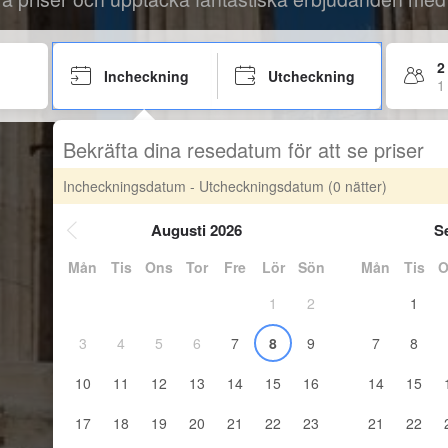
2
Incheckning
Utcheckning
1
Bekräfta dina resedatum för att se priser
Incheckningsdatum - Utcheckningsdatum
(0 nätter)
Augusti 2026
S
Mån
Tis
Ons
Tor
Fre
Lör
Sön
Mån
Tis
O
1
2
1
3
4
5
6
7
8
9
7
8
10
11
12
13
14
15
16
14
15
17
18
19
20
21
22
23
21
22