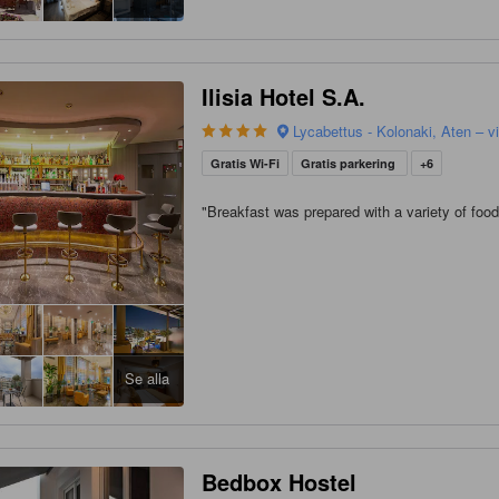
Ilisia Hotel S.A.
Lycabettus - Kolonaki, Aten – v
Gratis Wi-Fi
Gratis parkering
+6
"
Breakfast was prepared with a variety of food
Se alla
Bedbox Hostel