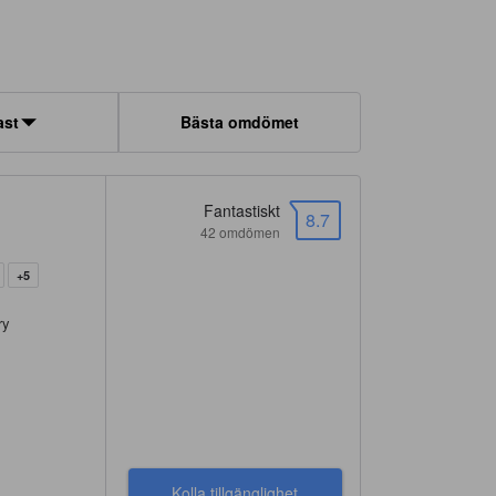
ast
Bästa omdömet
Fantastiskt
8.7
42 omdömen
+5
ry
Kolla tillgänglighet