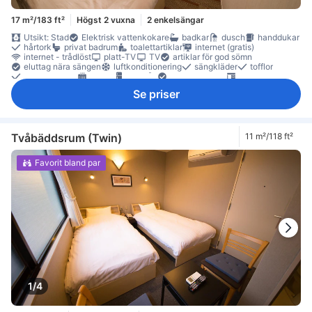
17 m²/183 ft²
Högst 2 vuxna
2 enkelsängar
Utsikt: Stad
Elektrisk vattenkokare
badkar
dusch
handdukar
hårtork
privat badrum
toalettartiklar
internet (gratis)
internet - trådlöst
platt-TV
TV
artiklar för god sömn
eluttag nära sängen
luftkonditionering
sängkläder
tofflor
väckarklocka
värme
kylskåp
papperskorgar
skrivbord
klädhängare
rökdetektor
Rökpolicy - rökfria rum tillgängliga
Se priser
Säkerhets-/skyddsfunktioner
tillgängligt via hiss
Tvåbäddsrum (Twin)
11 m²/118 ft²
Favorit bland par
1/4