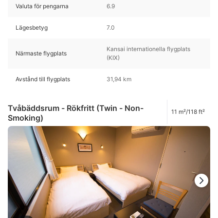
Valuta för pengarna
6.9
Lägesbetyg
7.0
Kansai internationella flygplats
Närmaste flygplats
(KIX)
Avstånd till flygplats
31,94 km
Tvåbäddsrum - Rökfritt (Twin - Non-
11 m²/118 ft²
Smoking)