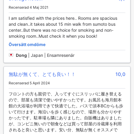
favoritsnacks och drycker under din tid här.
Recenserad 4 Maj 2021
För att möta alla dina behov erbjuder City Kaigetsu även
högkvalitativa toalettartiklar, som gör att du kan fräscha
I am satisfied with the prices here.. Rooms are spacious
upp dig efter en lång dag av sightseeing. Du kommer att
and clean..it takes about 15 min walk from sumoto bus
uppskatta de mjuka sängkläderna och handdukarna som
center..But there was no choice for smoking and non-
finns tillgängliga, vilket ger en extra touch av lyx och
smoking room..Must check it when you book!
komfort. Med dessa faciliteter är City Kaigetsu det perfekta
Översätt omdöme
valet för både affärsresenärer och turister som söker en
avkopplande och bekväm plats att kalla hem under sin
Dong
|
Japan | Ensamresenär
vistelse i Kobe.
Upplev kulinariska äventyr i City Kaigetsus delade kök
無駄が無くて、とても良い！！
10,0
På City Kaigetsu i Kobe, Japan, får gästerna möjlighet att
Recenserad 5 April 2024
utforska sina kulinariska färdigheter i det delade köket, en
フロントの方も親切で、入ってすぐにスリッパに履き替える
unik och social plats där matlagning blir en gemensam
ので、部屋も清潔で使いやすかったです。お風呂も海月館本
upplevelse. Här kan du njuta av att laga dina egna måltider
館の大浴場が利用できて快適でした。バスで須本BCからも歩
med färska, lokala ingredienser och en mängd olika
いて行けます。海沿いを歩く感じなので、場所も分かりやす
köksredskap som står till ditt förfogande. Oavsett om du är
かったです。駐車場も隣にありました。自販機はありました
en erfaren kock eller en nybörjare, erbjuder det delade
が、コンビニ無いので朝食などは買って部屋の冷蔵庫を利用
köket en inspirerande miljö där du kan experimentera med
されると良いと思います。安い分、無駄が無くオススメで
japanska recept eller dela dina egna favoriträtter med