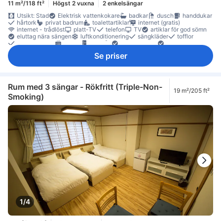
11 m²/118 ft²
Högst 2 vuxna
2 enkelsängar
Utsikt: Stad
Elektrisk vattenkokare
badkar
dusch
handdukar
hårtork
privat badrum
toalettartiklar
internet (gratis)
internet - trådlöst
platt-TV
telefon
TV
artiklar för god sömn
eluttag nära sängen
luftkonditionering
sängkläder
tofflor
väckarklocka
värme
kylskåp
Vattenkokare
papperskorgar
skrivbord
klädhängare
rökdetektor
Se priser
Säkerhets-/skyddsfunktioner
tillgängligt via hiss
Rum med 3 sängar - Rökfritt (Triple-Non-
19 m²/205 ft²
Smoking)
1/4