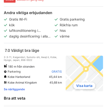
Andra viktiga erbjudanden
Gratis Wi-Fi
Gratis parkering
kök
Rökfria rum
luftkonditionering i
hiss
allmänna utrymmen
daglig desinficering i alla
värme
rum
7.0
Väldigt bra läge
2-3-11, Kaigandori, Sumoto-shi, Awaji ö, Kobe,
Hyogo, Japan, 656-0022
180 m från stranden
Parkering
GRATIS
Kobe Harborland
45,44 km
Kobe Animal Kingdom
45,68 km
Visa karta
Se närliggande
Bra att veta