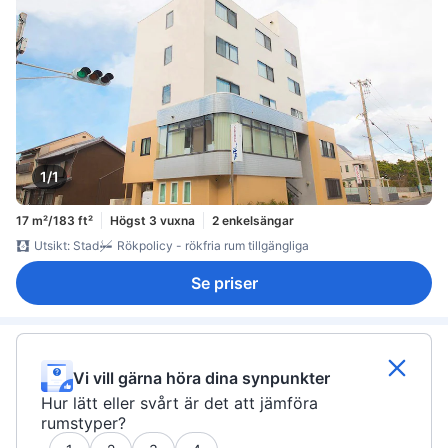
1/1
17 m²/183 ft²
Högst 3 vuxna
2 enkelsängar
Utsikt: Stad
Rökpolicy - rökfria rum tillgängliga
Se priser
Vi vill gärna höra dina synpunkter
Hur lätt eller svårt är det att jämföra
rumstyper?