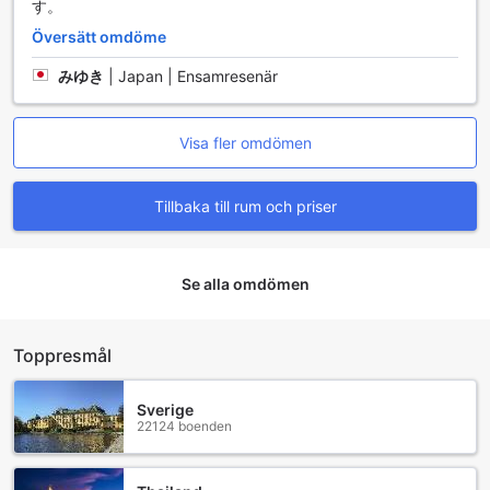
す。
andra gäster.
Det delade köket är inte bara en plats för matlagning; det
Översätt omdöme
är också en mötespunkt för människor från hela världen.
Här kan du utbyta recept och matlagningstips med andra
みゆき
|
Japan | Ensamresenär
resenärer, vilket skapar en känsla av gemenskap och
samhörighet. Efter en lång dag av sightseeing kan du njuta
av att samlas runt matbordet och njuta av de rätter du har
Visa fler omdömen
tillrett tillsammans, vilket gör din vistelse på City Kaigetsu
till en oförglömlig och smakfull upplevelse.
Tillbaka till rum och priser
Rumserbjudanden på City Kaigetsu
City Kaigetsu erbjuder en mångfald av rumstyper för att
Se alla omdömen
passa alla besökares behov. Välj mellan Superior Twin, där
två bekväma enkelsängar väntar på att ge dig en god
natts sömn, eller de kompaktare Twin-rummen, som också
Toppresmål
är utrustade med två enkelsängar och mäter 6
kvadratmeter, perfekta för en avkopplande vistelse. För
den som reser med familj eller vänner finns det rymliga
Sverige
Triple-rum, idealiska för att dela upplevelsen av Kobe. Om
22124 boenden
du föredrar mer privatliv, erbjuder City Kaigetsu även
Single-rum, både rökfria och med en enkel säng, för en