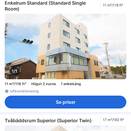
Enkelrum Standard (Standard Single
11 m²/118 ft²
Room)
1/1
11 m²/118 ft²
Högst 2 vuxna
1 enkelsäng
luftkonditionering
Se priser
Tvåbäddsrum Superior (Superior Twin)
17 m²/183 ft²