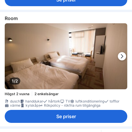
Room
1/2
Högst 2 vuxna
2 enkelsängar
dusch
handdukar
hårtork
TV
luftkonditionering
tofflor
värme
kylskåp
Rökpolicy - rökfria rum tillgängliga
Se priser