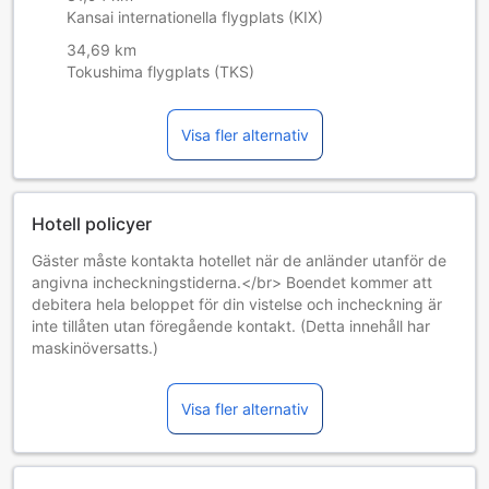
Kansai internationella flygplats (KIX)
34,69 km
Tokushima flygplats (TKS)
Visa fler alternativ
Hotell policyer
Gäster måste kontakta hotellet när de anländer utanför de
angivna incheckningstiderna.</br> Boendet kommer att
debitera hela beloppet för din vistelse och incheckning är
inte tillåten utan föregående kontakt. (Detta innehåll har
maskinöversatts.)
Tillgång av extrasängar beror på vilket rum du väljer. Var
god kontrollera rummets beläggning för mer information.
Visa fler alternativ
Vid bokning av fler än 5 rum är det möjligt att andra regler
och tillägg gäller.
Åldersgräns för gäster: 12 år.