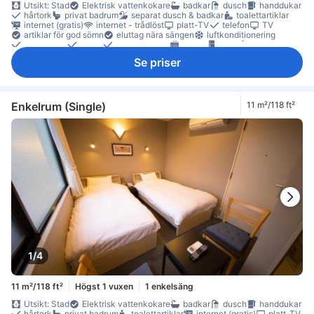
Utsikt: Stad
Elektrisk vattenkokare
badkar
dusch
handdukar
hårtork
privat badrum
separat dusch & badkar
toalettartiklar
internet (gratis)
internet - trådlöst
platt-TV
telefon
TV
artiklar för god sömn
eluttag nära sängen
luftkonditionering
sängkläder
tofflor
väckarklocka
värme
kylskåp
köksredskap
papperskorgar
skrivbord
klädhängare
Se priser
rökdetektor
Rökpolicy - rökfria rum tillgängliga
Säkerhets-/skyddsfunktioner
tillgängligt via hiss
Enkelrum (Single)
11 m²/118 ft²
1/4
11 m²/118 ft²
Högst 1 vuxen
1 enkelsäng
Utsikt: Stad
Elektrisk vattenkokare
badkar
dusch
handdukar
hårtork
privat badrum
toalettartiklar
internet (gratis)
platt-TV