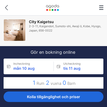
City Kaigetsu
2-3-11, Kaigandori, Sumoto-shi, Awaji ö, Kobe, Hyogo,
Japan, 656-0022
Gör en bokning online
Incheckning
Utcheckning
mån 10 aug
tis 11 aug
1
2
0
Rum
vuxna
Barn
Kolla tillgänglighet och priser