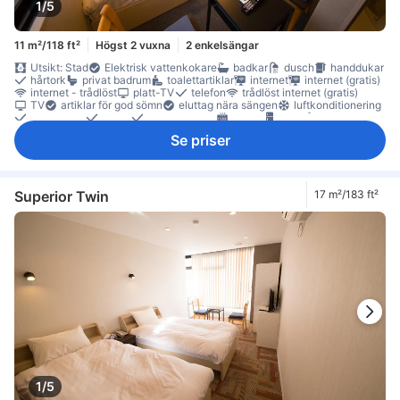
1/5
11 m²/118 ft²
Högst 2 vuxna
2 enkelsängar
Utsikt: Stad
Elektrisk vattenkokare
badkar
dusch
handdukar
hårtork
privat badrum
toalettartiklar
internet
internet (gratis)
internet - trådlöst
platt-TV
telefon
trådlöst internet (gratis)
TV
artiklar för god sömn
eluttag nära sängen
luftkonditionering
sängkläder
tofflor
väckarklocka
värme
kylskåp
Vattenkokare
papperskorgar
skrivbord
klädhängare
Se priser
rökdetektor
Rökpolicy - rökfria rum tillgängliga
Säkerhets-/skyddsfunktioner
tillgängligt via hiss
Superior Twin
17 m²/183 ft²
1/5