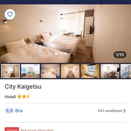
1/15
City Kaigetsu
Hotell
6,8
Bra
631 omdömen
Gillad!
Bokad en gång idag