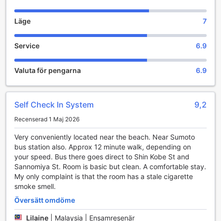
Bekvämlighetsfaciliteter på City Kaigetsu
Läge
7
På City Kaigetsu i Kobe, Japan, är bekvämlighet och
tillgång till moderna faciliteter en självklarhet för att göra
Service
6.9
din vistelse så angenäm som möjligt. Hotellet erbjuder
gratis Wi-Fi i alla rum, vilket gör det enkelt att hålla
kontakten med nära och kära eller att arbeta ostört under
Valuta för pengarna
6.9
din tid här. Oavsett om du reser för nöjes skull eller affärer,
kan du njuta av snabb och pålitlig internetanslutning direkt
från ditt rum.
Self Check In System
9,2
För dem som vill ha tillgång till internet även utanför
rummet, erbjuder hotellet Wi-Fi i de gemensamma
Recenserad 1 Maj 2026
utrymmena. Det är perfekt för att planera dina dagliga
äventyr i Kobe eller bara koppla av med en film online.
Very conveniently located near the beach. Near Sumoto
Dessutom finns det en bekväm automat på hotellet, där du
bus station also. Approx 12 minute walk, depending on
kan köpa snacks och drycker dygnet runt. Dessa faciliteter
your speed. Bus there goes direct to Shin Kobe St and
gör City Kaigetsu till en idealisk plats för både korta och
Sannomiya St. Room is basic but clean. A comfortable stay.
längre vistelser, där varje gäst kan känna sig som hemma.
My only complaint is that the room has a stale cigarette
smoke smell.
Transportmöjligheter på City Kaigetsu
Översätt omdöme
City Kaigetsu erbjuder utmärkta transportmöjligheter som
Lilaine
|
Malaysia | Ensamresenär