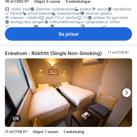
19 m²/205 ft²
Högst 3 vuxna
3 enkelsängar
Utsikt: Stad
Elektrisk vattenkokare
badkar
dusch
handdukar
hårtork
privat badrum
toalettartiklar
internet (gratis)
internet - trådlöst
platt-TV
telefon
TV
artiklar för god sömn
eluttag nära sängen
luftkonditionering
sängkläder
tofflor
väckarklocka
värme
papperskorgar
skrivbord
klädhängare
rökdetektor
Rökpolicy - rökfria rum tillgängliga
Se priser
Säkerhets-/skyddsfunktioner
tillgängligt via hiss
Enkelrum - Rökfritt (Single Non-Smoking)
11 m²/118 ft²
1/4
11 m²/118 ft²
Högst 1 vuxen
1 enkelsäng