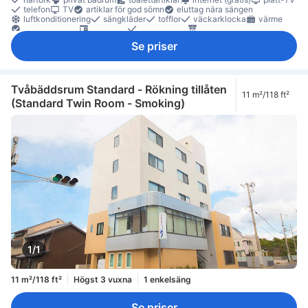
telefon
TV
artiklar för god sömn
eluttag nära sängen
luftkonditionering
sängkläder
tofflor
väckarklocka
värme
papperskorgar
skrivbord
klädhängare
rökdetektor
Säkerhets-/skyddsfunktioner
tillgängligt via hiss
Se priser
Tvåbäddsrum Standard - Rökning tillåten
11 m²/118 ft²
(Standard Twin Room - Smoking)
1/1
11 m²/118 ft²
Högst 3 vuxna
1 enkelsäng
Se priser