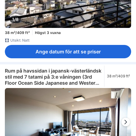
1/8
38 m²/409 ft²
Högst 3 vuxna
Utsikt: Natt
Ange datum för att se priser
Rum på havssidan i japansk-västerländsk
stil med 7 tatami på 3:e våningen (3rd
38 m²/409 ft²
Floor Ocean Side Japanese and Western
Style Room 7 Tatami)