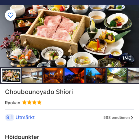
1/42
Choubounoyado Shiori
Ryokan
9,1
Utmärkt
588 omdömen
Höjdpunkter