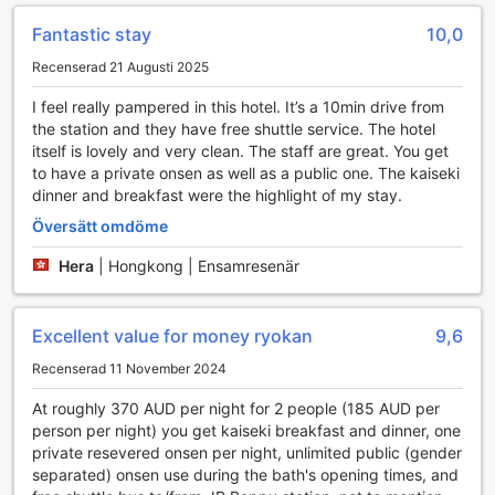
sevärdheterna i området.
Fantastic stay
10,0
Att ha en egen bil ger dig friheten att utforska de
natursköna landskapen och de berömda varma källorna i
Recenserad 21 Augusti 2025
Beppu i din egen takt. Choubounoyado Shiori's strategiska
läge gör det lätt att nå olika attraktioner, vilket gör det till
I feel really pampered in this hotel. It’s a 10min drive from
en perfekt bas för din resa. Oavsett om du planerar en kort
the station and they have free shuttle service. The hotel
utflykt eller en längre vistelse, kommer de tillgängliga
itself is lovely and very clean. The staff are great. You get
transportfaciliteterna att göra din upplevelse både smidig
to have a private onsen as well as a public one. The kaiseki
och njutbar.
dinner and breakfast were the highlight of my stay.
Översätt omdöme
Rumfaciliteter på Choubounoyado Shiori
Hera
|
Hongkong | Ensamresenär
På Choubounoyado Shiori i Beppu kan du njuta av
bekväma och välutrustade rum som erbjuder en
avkopplande atmosfär för alla gäster. Varje rum är utrustat
Excellent value for money ryokan
9,6
med luftkonditionering, vilket säkerställer en behaglig
temperatur oavsett årstid. Du hittar även en modern TV
Recenserad 11 November 2024
med satellit- och kabelkanaler, perfekt för att koppla av
At roughly 370 AUD per night for 2 people (185 AUD per
efter en lång dag av sightseeing. För extra bekvämlighet
person per night) you get kaiseki breakfast and dinner, one
finns det en hårtork, så att du enkelt kan styla ditt hår
private resevered onsen per night, unlimited public (gender
innan du ger dig ut för att utforska staden.
separated) onsen use during the bath's opening times, and
För att göra din vistelse ännu mer bekväm, erbjuder