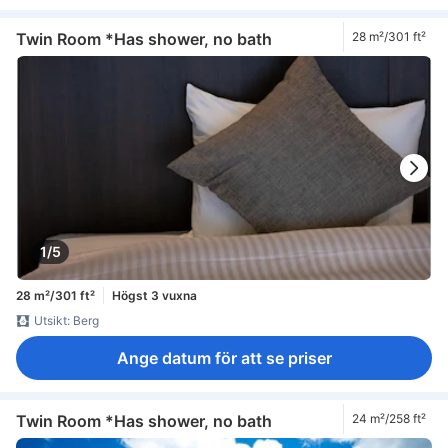
Twin Room *Has shower, no bath
28 m²/301 ft²
1/5
28 m²/301 ft²
Högst 3 vuxna
Utsikt: Berg
Ange datum för att se priser
Twin Room *Has shower, no bath
24 m²/258 ft²