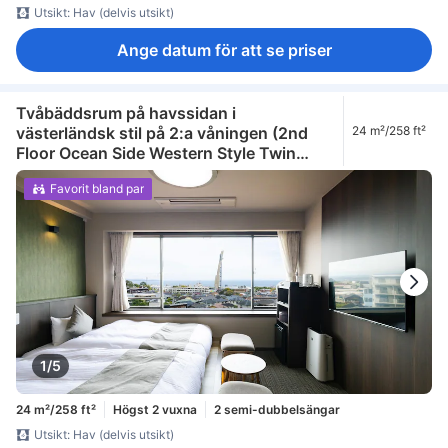
Utsikt: Hav (delvis utsikt)
Ange datum för att se priser
Tvåbäddsrum på havssidan i
västerländsk stil på 2:a våningen (2nd
24 m²/258 ft²
Floor Ocean Side Western Style Twin
Room)
Favorit bland par
1/5
24 m²/258 ft²
Högst 2 vuxna
2 semi-dubbelsängar
Utsikt: Hav (delvis utsikt)