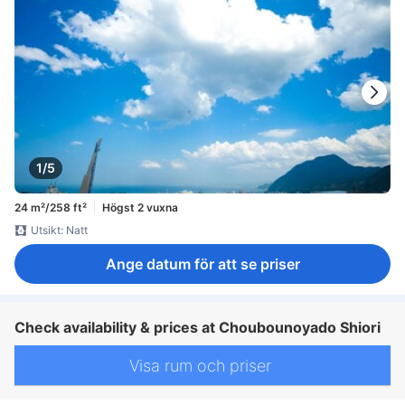
1/5
24 m²/258 ft²
Högst 2 vuxna
Utsikt: Natt
Ange datum för att se priser
Check availability & prices at Choubounoyado Shiori
Visa rum och priser