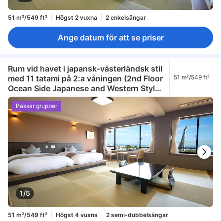
51 m²/549 ft²
Högst 2 vuxna
2 enkelsängar
Ange datum för att se priser
Rum vid havet i japansk-västerländsk stil
med 11 tatami på 2:a våningen (2nd Floor
51 m²/549 ft²
Ocean Side Japanese and Western Style
Room 11 Tatami)
Passar grupper
1/5
51 m²/549 ft²
Högst 4 vuxna
2 semi-dubbelsängar