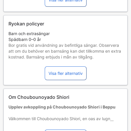
Ryokan policyer
Barn och extrasängar
Spädbarn 0–0 år
Bor gratis vid användning av befintliga sängar. Observera
att om du behöver en barnsäng kan det tillkomma en extra
kostnad. Barnsäng erbjuds i mån av tillgång.
Barn 1–0 år
Bor gratis om befintliga sängar används.
Visa fler alternativ
Tillgång av extrasängar beror på vilket rum du väljer. Var
god kontrollera rummets beläggning för mer information.
Vid bokning av fler än 5 rum är det möjligt att andra regler
och tillägg gäller.
Om Choubounoyado Shiori
Upplev avkoppling på Choubounoyado Shiori i Beppu
Välkommen till Choubounoyado Shiori, en oas av lugn och
ro belägen bara 2,4 kilometer från Beppus livliga
stadskärna. Detta charmiga hotell erbjuder en perfekt