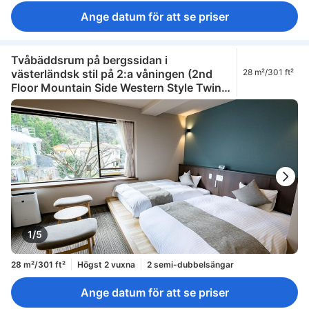
Ange datum för att se priser
Tvåbäddsrum på bergssidan i
västerländsk stil på 2:a våningen (2nd
28 m²/301 ft²
Floor Mountain Side Western Style Twin
Room)
1/5
28 m²/301 ft²
Högst 2 vuxna
2 semi-dubbelsängar
Ange datum för att se priser