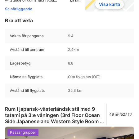
Statue of Kumahachi Aburaya
1,9 km
Visa karta
Se närliggande
Bra att veta
Valuta för pengarna
9.4
Avstånd till centrum
2.4km
Lägesbetyg
8.8
Närmaste flygplats
Oita flygplats (OIT)
Avstånd till flygplats
32,3 km
Rum i japansk-västerländsk stil med 9
tatami på 3:e våningen (3rd Floor Ocean
49 m²/527 ft²
Side Japanese and Western Style Room 9
Tatami)
Passar grupper