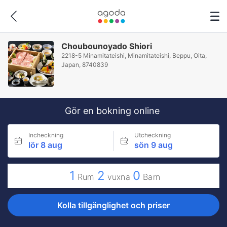
Choubounoyado Shiori
2218-5 Minamitateishi, Minamitateishi, Beppu, Oita,
Japan, 8740839
Gör en bokning online
Incheckning
Utcheckning
lör 8 aug
sön 9 aug
1
2
0
Rum
vuxna
Barn
Kolla tillgänglighet och priser