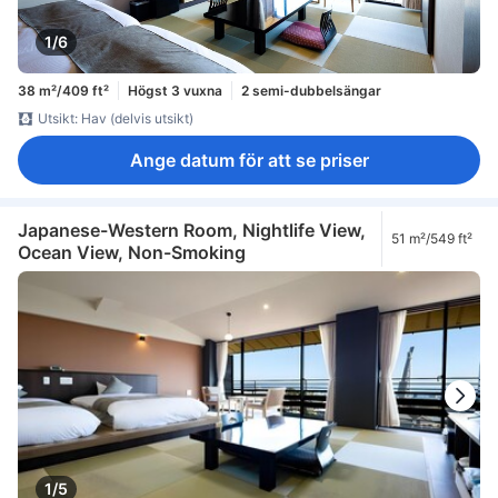
1/6
38 m²/409 ft²
Högst 3 vuxna
2 semi-dubbelsängar
Utsikt: Hav (delvis utsikt)
Ange datum för att se priser
Japanese-Western Room, Nightlife View,
51 m²/549 ft²
Ocean View, Non-Smoking
1/5