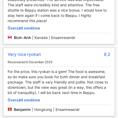
Dessutom kan du njuta av gratis Wi-Fi i alla rum, vilket gör
The staff were incredibly kind and attentive. The free
det enkelt att hålla kontakten med nära och kära eller att
shuttle to Beppu station was a nice bonus. I would love to
planera dina aktiviteter i Beppu.
stay here again if I come back to Beppu. I highly
För att underlätta din vistelse erbjuder hotellet även
recommend this place!
bagageförvaring, vilket gör det enkelt att utforska staden
utan att behöva bära runt på dina väskor. Om du skulle
Översätt omdöme
känna dig hungrig eller bara sugen på något gott, finns det
en automat med snacks och drycker tillgänglig dygnet
Bich-Anh
|
Kanada | Ensamresenär
runt. För att säkerställa att din vistelse är så bekväm som
möjligt, tillhandahåller hotellet även daglig städning, så att
du alltid kan återkomma till ett fräscht och rent rum efter en
Very nice ryokan
9,2
dag av äventyr.
Recenserad 6 December 2025
Transportfaciliteter på Choubounoyado Shiori
For the price, this ryokan is a gem! The food is awesome,
so do make sure you book for both dinner and breakfast
Choubounoyado Shiori erbjuder utmärkta
package. The staff is very friendly and polite. Not close to
transportfaciliteter som gör det enkelt och bekvämt för
downtown, but the view was great (in a way, this offers a
gästerna att utforska Beppu och dess omgivningar. Med en
bit of tranquility). I will be back next time in Beppu.
rymlig bilparkering på plats kan du tryggt parkera ditt
Översätt omdöme
fordon utan att behöva oroa dig för extra kostnader. Den
kostnadsfria parkeringen gör det möjligt för dig att njuta av
Benjamin
|
Hongkong | Ensamresenär
din vistelse utan att tänka på parkeringsavgifter, vilket ger
dig mer tid att fokusera på att upptäcka de fantastiska