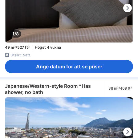
1/8
49 m²/527 ft²
Högst 4 vuxna
Utsikt: Natt
Ange datum för att se priser
Japanese/Western-style Room *Has
38 m²/409 ft²
shower, no bath