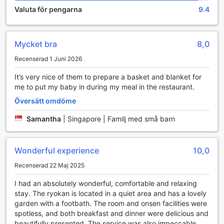
japansk bastu, som är perfekt för att slappna av efter en
Valuta för pengarna
9.4
lång dag av sightseeing. Den behagliga värmen i bastun
hjälper till att lindra spänningar och stress, vilket ger en
känsla av total välbefinnande. Med en lugn och stillsam
Mycket bra
8,0
atmosfär är detta en idealisk plats för avkoppling och
återhämtning.
Recenserad 1 Juni 2026
Bastun på Choubounoyado Shiori är inte bara en plats för
avkoppling, utan också en social mötespunkt där gäster
It’s very nice of them to prepare a basket and blanket for
kan umgås och dela sina upplevelser. Medan de njuter av
me to put my baby in during my meal in the restaurant.
den behagliga värmen kan de diskutera sina äventyr i
Översätt omdöme
Beppu eller planera framtida utflykter. Oavsett om du är en
erfaren bastubadare eller nybörjare, kommer denna
Samantha
|
Singapore | Familj med små barn
anläggning att ge dig en oförglömlig upplevelse av japansk
kultur och tradition.
Wonderful experience
10,0
Bekvämlighetsfaciliteter på Choubounoyado Shiori
Recenserad 22 Maj 2025
Choubounoyado Shiori erbjuder en rad
I had an absolutely wonderful, comfortable and relaxing
bekvämlighetsfaciliteter som gör din vistelse både bekväm
stay. The ryokan is located in a quiet area and has a lovely
och avkopplande. För gäster som behöver en plats att
garden with a footbath. The room and onsen facilities were
röka, finns en särskilt avsedd rökavdelning som säkerställer
spotless, and both breakfast and dinner were delicious and
att du kan njuta av din cigarett utan att påverka andra.
beautifully presented. The service was also impeccable.