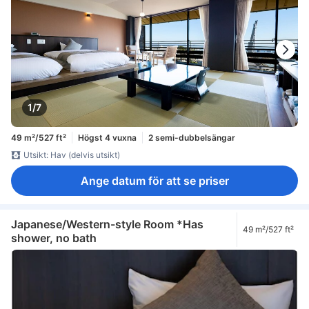
1/7
49 m²/527 ft²
Högst 4 vuxna
2 semi-dubbelsängar
Utsikt: Hav (delvis utsikt)
Ange datum för att se priser
Japanese/Western-style Room *Has
49 m²/527 ft²
shower, no bath