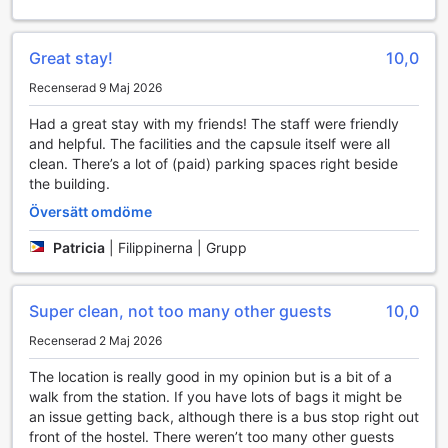
Det här vandrarhemmet erbjuder även gäster ett kylskåp i
vissa rum. Bekvämligheter i badrummet är precis lika
viktiga som andra bekvämligheter, och på det här
Great stay!
10,0
vandrarhemmet hittar du en hårtork och handdukar i vissa
av gästernas badrum.
Recenserad 9 Maj 2026
Förtäring och saker att göra
Had a great stay with my friends! The staff were friendly
and helpful. The facilities and the capsule itself were all
Ett antal fantastiska middagsalternativ på det här
clean. There’s a lot of (paid) parking spaces right beside
vandrarhemmet gör att du garanterat alltid har många
the building.
praktiska och goda valmöjligheter. Det här vandrarhemmet
Översätt omdöme
erbjuder till och med matlagningsbekvämligheter som delat
kök på plats för sina mest selektiva gäster. Capsule Hostel
Patricia
|
Filippinerna | Grupp
Beppu Tower ger det där lilla extra, utöver bekvämligheter
och tjänster, för att se till att alla gäster får ut det mesta av
sin tid. Du behöver inte gå nånstans efter middagen – ha
Super clean, not too many other guests
10,0
kul på delat sällskapsrum/tv-rum med vänner och familj.
Recenserad 2 Maj 2026
The location is really good in my opinion but is a bit of a
walk from the station. If you have lots of bags it might be
an issue getting back, although there is a bus stop right out
front of the hostel. There weren’t too many other guests