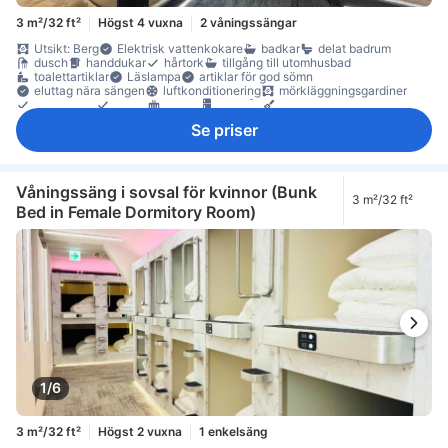
3 m²/32 ft²
Högst 4 vuxna
2 våningssängar
Utsikt: Berg
Elektrisk vattenkokare
badkar
delat badrum
dusch
handdukar
hårtork
tillgång till utomhusbad
toalettartiklar
Läslampa
artiklar för god sömn
eluttag nära sängen
luftkonditionering
mörkläggningsgardiner
sängkläder
tofflor
värme
kylskåp
köksredskap
mikrovågsugn
balkong/terrass
heltäckningsmatta
skrivbord
Se priser
garderob
klädhängare
möjlighet att stryka kläder
omklädningsrum
torktumlare
tvättmaskin
rökdetektor
Rökpolicy - rökfria rum tillgängliga
skåp
Våningssäng i sovsal för kvinnor (Bunk
3 m²/32 ft²
Bed in Female Dormitory Room)
1/6
3 m²/32 ft²
Högst 2 vuxna
1 enkelsäng