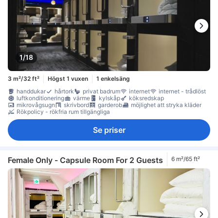
1/18
3 m²/32 ft²
Högst 1 vuxen
1 enkelsäng
handdukar
hårtork
privat badrum
internet
internet - trådlöst
luftkonditionering
värme
kylskåp
köksredskap
mikrovågsugn
skrivbord
garderob
möjlighet att stryka kläder
Rökpolicy - rökfria rum tillgängliga
Se priser
Female Only - Capsule Room For 2 Guests
6 m²/65 ft²