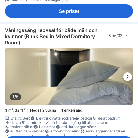
Se priser
Våningssäng i sovsal för både män och
kvinnor (Bunk Bed in Mixed Dormitory
3 m²/32 ft²
Room)
1/5
3 m²/32 ft²
Högst 2 vuxna
1 enkelsäng
Utsikt: Berg
Elektrisk vattenkokare
badkar
delat badrum
dusch
handdukar
hårtork
tillgång till utomhusbad
toalettartiklar
Läslampa
artiklar för god sömn
eluttag nära sängen
luftkonditionering
mörkläggningsgardiner
sängkläder
tofflor
värme
balkong/terrass
heltäckningsmatta