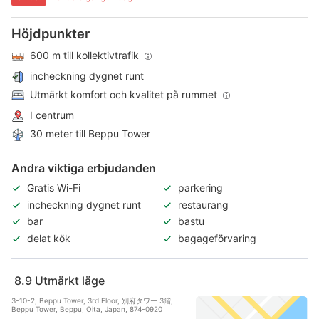
Höjdpunkter
600 m till kollektivtrafik
incheckning dygnet runt
Utmärkt komfort och kvalitet på rummet
I centrum
30 meter till Beppu Tower
Andra viktiga erbjudanden
Gratis Wi-Fi
parkering
incheckning dygnet runt
restaurang
bar
bastu
delat kök
bagageförvaring
8.9
Utmärkt läge
3-10-2, Beppu Tower, 3rd Floor, 別府タワー 3階,
Beppu Tower, Beppu, Oita, Japan, 874-0920