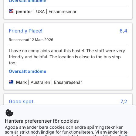
Översätt omdöme
jennifer
|
USA | Ensamresenär
Friendly Place!
8,4
Recenserad 12 Mars 2026
I have no complaints about this hostel. The staff were very
friendly and helpful. The location is close to the bus stop
too.
Översätt omdöme
Mark
|
Australien | Ensamresenär
Good spot.
7,2
Recenserad 15 Mars 2026
Hantera preferenser för cookies
No problem staying here. However there is no onsen. Also
Agoda använder bara cookies och andra spårningstekniker
too much people traffic on weekends.
som är strikt nödvändiga för funktionaliteten. Vi använder inte
Översätt omdöme