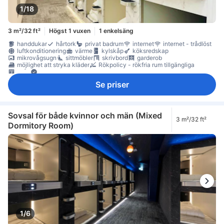
1/18
3 m²/32 ft²
Högst 1 vuxen
1 enkelsäng
handdukar
hårtork
privat badrum
internet
internet - trådlöst
luftkonditionering
värme
kylskåp
köksredskap
mikrovågsugn
sittmöbler
skrivbord
garderob
möjlighet att stryka kläder
Rökpolicy - rökfria rum tillgängliga
skåp
Säkerhets-/skyddsfunktioner
Se priser
Sovsal för både kvinnor och män (Mixed
3 m²/32 ft²
Dormitory Room)
1/6