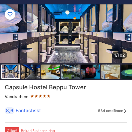
1/102
Stjärnklassificering: 5 stjärnor
Capsule Hostel Beppu Tower
Vandrarhem
8,6
Fantastiskt
584 omdömen
Gillad!
Bokad 5 gånger idag