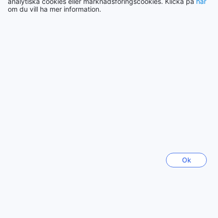
analytiska cookies eller marknadsföringscookies. Klicka på
här
om du vill ha mer information.
Mark
|
Australien | Ensamresenär
Visa fler omdömen
Tillbaka till rum och priser
Se alla omdömen
Toppresmål
Ok
Sverige
22456 boenden
Thailand
130302 boenden