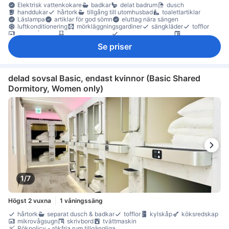
Elektrisk vattenkokare
badkar
delat badrum
dusch
handdukar
hårtork
tillgång till utomhusbad
toalettartiklar
Läslampa
artiklar för god sömn
eluttag nära sängen
luftkonditionering
mörkläggningsgardiner
sängkläder
tofflor
mikrovågsugn
balkong/terrass
heltäckningsmatta
skrivbord
garderob
klädhängare
möjlighet att stryka kläder
torktumlare
Se priser
tvättmaskin
rökdetektor
skåp
delad sovsal Basic, endast kvinnor (Basic Shared
Dormitory, Women only)
1/7
Högst 2 vuxna
1 våningssäng
hårtork
separat dusch & badkar
tofflor
kylskåp
köksredskap
mikrovågsugn
skrivbord
tvättmaskin
Rökpolicy - rökfria rum tillgängliga