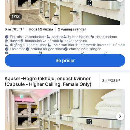
1/18
6 m²/65 ft²
Högst 2 vuxna
2 våningssängar
Elektrisk vattenkokare
badkar
bubbelbadkar
delat badrum
dusch
handdukar
hårtork
privat badrum
tillgång till utomhusbad
toalettartiklar
internet
internet - trådlöst
Läslampa
artiklar för god sömn
eluttag nära sängen
luftkonditionering
mörkläggningsgardiner
sängkläder
tofflor
värme
Alkohol
diskmaskin
Grillmöjligheter
kylskåp
Se priser
köksredskap
Matbord
mikrovågsugn
Vattenkokare
Vinglas
balkong/terrass
sittmöbler
skrivbord
garderob
klädhängare
möjlighet att stryka kläder
torktumlare
tvättmaskin
rökdetektor
Rökpolicy - rökfria rum tillgängliga
skåp
Säkerhets-/skyddsfunktioner
Kapsel -Högre takhöjd, endast kvinnor
3 m²/32 ft²
(Capsule - Higher Ceiling, Female Only)