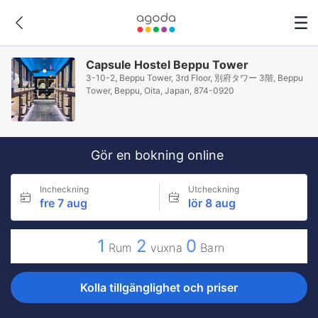
Capsule Hostel Beppu Tower
3-10-2, Beppu Tower, 3rd Floor, 別府タワー 3階, Beppu
Tower, Beppu, Oita, Japan, 874-0920
Gör en bokning online
Incheckning
Utcheckning
fre 7 aug
lör 8 aug
1
2
0
Rum
vuxna
Barn
Kolla tillgänglighet och priser