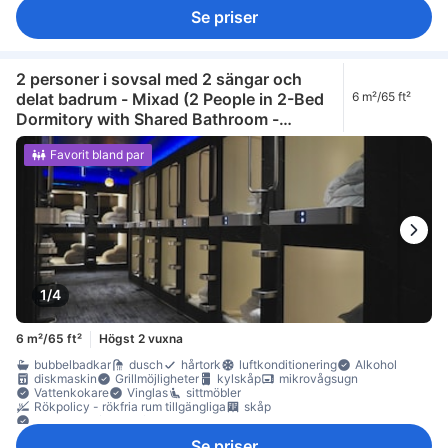
skrivbord
garderob
klädhängare
möjlighet att stryka kläder
Se priser
omklädningsrum
torktumlare
tvättmaskin
rökdetektor
skåp
2 personer i sovsal med 2 sängar och
delat badrum - Mixad (2 People in 2-Bed
6 m²/65 ft²
Dormitory with Shared Bathroom -
Mixed)
Favorit bland par
1/4
6 m²/65 ft²
Högst 2 vuxna
bubbelbadkar
dusch
hårtork
luftkonditionering
Alkohol
diskmaskin
Grillmöjligheter
kylskåp
mikrovågsugn
Vattenkokare
Vinglas
sittmöbler
Rökpolicy - rökfria rum tillgängliga
skåp
Säkerhets-/skyddsfunktioner
Se priser