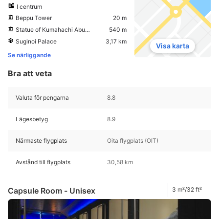
I centrum
Beppu Tower
20 m
Statue of Kumahachi Aburaya
540 m
Suginoi Palace
3,17 km
Visa karta
Se närliggande
Bra att veta
Valuta för pengarna
8.8
Lägesbetyg
8.9
Närmaste flygplats
Oita flygplats (OIT)
Avstånd till flygplats
30,58 km
Capsule Room - Unisex
3 m²/32 ft²