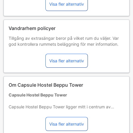
Visa fler alternativ
Vandrarhem policyer
Tillgång av extrasängar beror på vilket rum du väljer. Var
god kontrollera rummets beläggning för mer information.
Vid bokning av fler än 5 rum är det möjligt att andra regler
och tillägg gäller.
Visa fler alternativ
Om Capsule Hostel Beppu Tower
Capsule Hostel Beppu Tower
Capsule Hostel Beppu Tower ligger mitt i centrum av
Beppu och är en perfekt utgångspunkt för att uppleva
Beppu och dess omgivningar. I den här eftertraktade delen
Visa fler alternativ
av staden finns det ett brett utbud av populära
sevärdheter och den kommer aldrig sluta att fascinera dig.