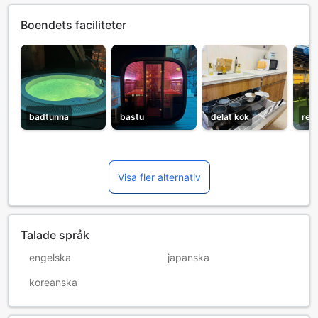
Boendets faciliteter
badtunna
bastu
delat kök
res
Visa fler alternativ
Talade språk
engelska
japanska
koreanska