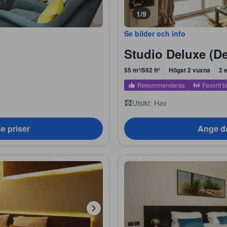
1/9
Se bilder och info
Studio Deluxe (De
55 m²/592 ft²
Högst 2 vuxna
2 
Rekommenderas
Favorit b
Utsikt: Hav
e priser
Ange da