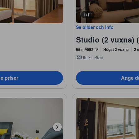
1/11
Se bilder och info
Studio (2 vuxna) (
55 m²/592 ft²
Högst 2 vuxna
2 
Utsikt: Stad
e priser
Ange da