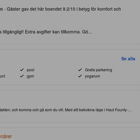
et
- Gäster gav det här boendet 9.2/10 i betyg för komfort och
 tillgängligt! Extra avgifter kan tillkomma. Gö...
Se alla
pool
Gratis parkering
unt
gym
yogarum
kontakten, och komma och gå som du vill. Med sitt bekväma läge i Haut Founty-
e attraktioner och intressanta matställen. Rankat med 4.0 stjärnor, detta
sscenter, bubbelpool och utomhuspool på plats.
enärer