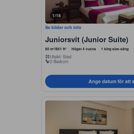
1/18
Se bilder och info
Juniorsvit (Junior Suite)
80 m²/861 ft²
Högst 4 vuxna
1 king size-säng
Utsikt: Stad
2 Badrum
Ange datum för att s