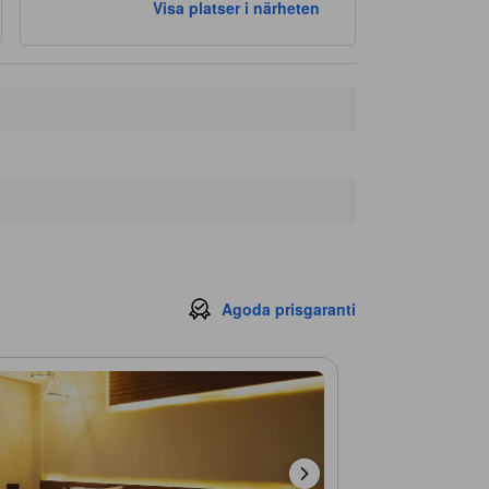
Visa platser i närheten
Agoda prisgaranti