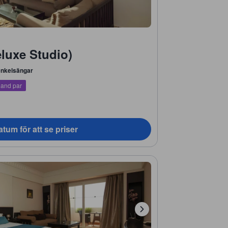
luxe Studio)
enkelsängar
land par
tum för att se priser