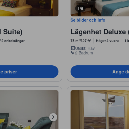
1/6
Se bilder och info
l Suite)
Lägenhet Deluxe 
 / 2 enkelsängar
75 m²/807 ft²
Högst 4 vuxna
1 
Utsikt: Hav
2 Badrum
e priser
Ange da