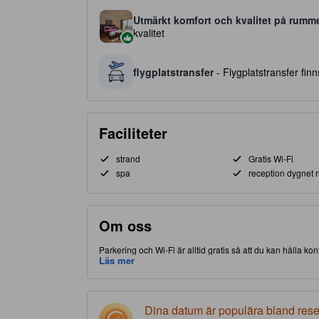
Utmärkt komfort och kvalitet på rumm
kvalitet
flygplatstransfer
- Flygplatstransfer finns
Faciliteter
strand
Gratis Wi-Fi
spa
reception dygnet r
Om oss
Parkering och Wi-Fi är alltid gratis så att du kan hålla 
delen av Agadir, gör detta boende att du har nära till båd
Läs mer
högkvalitativa boende erbjuder gäster tillgång till fitne
Dina datum är populära bland res