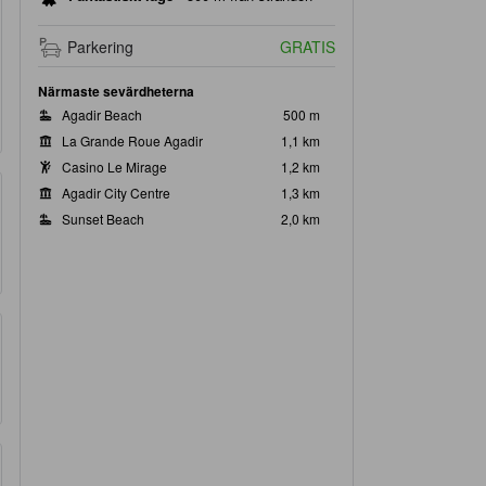
Parkering
GRATIS
Närmaste sevärdheterna
Agadir Beach
500 m
La Grande Roue Agadir
1,1 km
Casino Le Mirage
1,2 km
Agadir City Centre
1,3 km
Sunset Beach
2,0 km