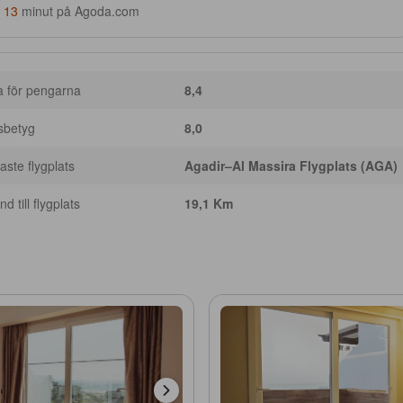
r
13
minut på Agoda.com
a för pengarna
8,4
sbetyg
8,0
ste flygplats
Agadir–Al Massira Flygplats (AGA)
d till flygplats
19,1 Km