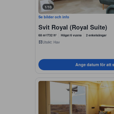
1/10
Se bilder och info
Svit Royal (Royal Suite)
68 m²/732 ft²
Högst 6 vuxna
2 enkelsängar
Utsikt: Hav
Ange datum för att s