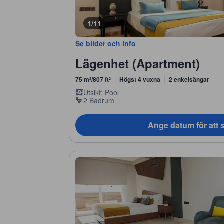
1/11
Se bilder och info
Lägenhet (Apartment)
75 m²/807 ft²
Högst 4 vuxna
2 enkelsängar
Utsikt: Pool
2 Badrum
Ange datum för att s