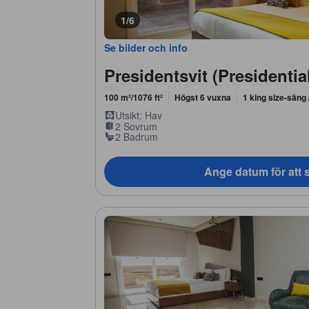
1/6
Se bilder och info
Presidentsvit (Presidentia
100 m²/1076 ft²
Högst 6 vuxna
1 king size-säng
Utsikt: Hav
2 Sovrum
2 Badrum
Ange datum för att s