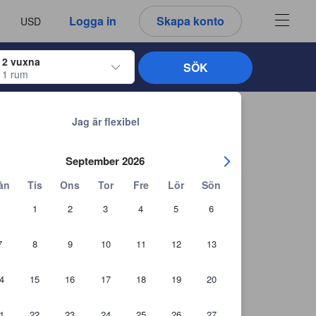
u ser är därför alltid autentiska.
språk
a
Logga in
Skapa konto
USD
att välja
2 vuxna
SÖK
1 rum
ltangenterna för att navigera genom in- och utcheckningsdatumen. När du väl
Tillbaka till sökresultaten
Jag är flexibel
September 2026
ån
Tis
Ons
Tor
Fre
Lör
Sön
1
2
3
4
5
6
7
8
9
10
11
12
13
4
15
16
17
18
19
20
1
22
23
24
25
26
27