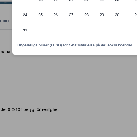
24
25
26
27
28
29
30
2
men
Läge
Policyer
31
 är riktlinjer för vilken nivå av komfort, faciliteter samt bekvämlighete
Ungefärliga priser (i USD) för 1-nattsvistelse på det sökta boendet
naba Founty, Haut Founty, Agadir, Marocko, 80010
- PÅ KARTAN
et 9.2/10 i betyg för renlighet