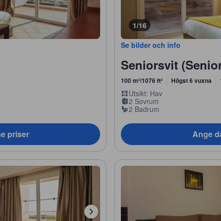
1/16
Se bilder och info
Seniorsvit (Senior
100 m²/1076 ft²
Högst 6 vuxna
Utsikt: Hav
2 Sovrum
2 Badrum
e priser
Ange da