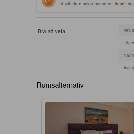
Användare bokar boenden i
Agadir
va
Bra att veta
Valut
Läge
Närma
Avstån
Rumsalternativ