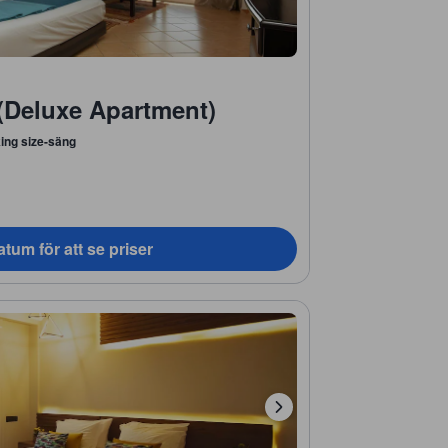
(Deluxe Apartment)
king size-säng
tum för att se priser