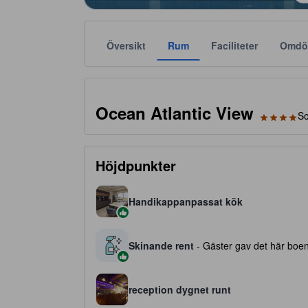
Översikt
Rum
Faciliteter
Omdö
Stjärnklassificeringar tillhandahålls av boendena och
tooltip
4 av 5 stjärnor
Ocean Atlantic View
So
Höjdpunkter
Handikappanpassat kök
Skinande rent
- Gäster gav det här boend
reception dygnet runt