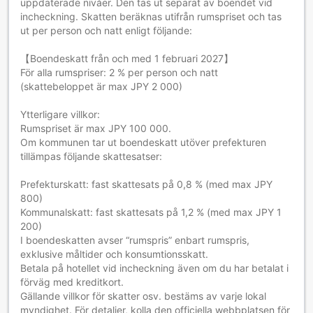
uppdaterade nivåer. Den tas ut separat av boendet vid
incheckning. Skatten beräknas utifrån rumspriset och tas
ut per person och natt enligt följande:
【Boendeskatt från och med 1 februari 2027】
För alla rumspriser: 2 % per person och natt
(skattebeloppet är max JPY 2 000)
Ytterligare villkor:
Rumspriset är max JPY 100 000.
Om kommunen tar ut boendeskatt utöver prefekturen
tillämpas följande skattesatser:
Prefekturskatt: fast skattesats på 0,8 % (med max JPY
800)
Kommunalskatt: fast skattesats på 1,2 % (med max JPY 1
200)
I boendeskatten avser “rumspris” enbart rumspris,
exklusive måltider och konsumtionsskatt.
Betala på hotellet vid incheckning även om du har betalat i
förväg med kreditkort.
Gällande villkor för skatter osv. bestäms av varje lokal
myndighet. För detaljer, kolla den officiella webbplatsen för