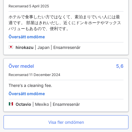
Rumserbjudanden på BIBI hotel Miyako-kuukoumae
Recenserad 5 April 2025
BIBI hotel Miyako-kuukoumae erbjuder en rad välutrustade
ホテルで食事したい方ではなくて、素泊まりでいい人には最
rum som är perfekta för både avkoppling och
適です。 部屋はきれいだし、近くにドンキホーテやマックス
återhämtning. Gäster kan välja det stiliga Standard Twin-
バリューもあるので、便利です。
rummet, som sträcker sig över 23 kvadratmeter och ger en
Översätt omdöme
bekväm och rymlig atmosfär. Varje rum är utformat för att
skapa en harmonisk miljö, där moderna inslag möter
hirokazu
|
Japan | Ensamresenär
traditionell japansk estetik, vilket ger en unik känsla av lugn
och välbefinnande. Oavsett om du reser ensam eller med
en vän, är BIBI hotel Miyako-kuukoumae det perfekta valet
Över medel
5,6
för en oförglömlig vistelse i Miyako-jima.
Recenserad 11 December 2024
Upptäck Miyako-jima – En Paradisö i Japan
There's a cleaning fee.
Miyako-jima, beläget i den vackra Okinawa-ögruppen, är
Översätt omdöme
en förtrollande destination som erbjuder en unik blandning
Octavio
|
Mexiko | Ensamresenär
av naturskönhet och kulturell rikedom. Ön är känd för sina
kristallklara vatten, vita sandstränder och fantastiska
korallrev, vilket gör den till en perfekt plats för både
avkoppling och äventyr. Här kan besökare njuta av en
Visa fler omdömen
mängd aktiviteter som snorkling, dykning och