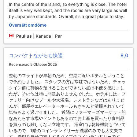
hotellet. Dessutom erbjuder BIBI hotel en tvättstuga, vilket
In the centre of the island, so everything is close. The hotel
gör det enkelt att fräscha upp kläderna under längre
itself is very well kept, and the rooms are very large as well
vistelser. Med dessa bekvämligheter är BIBI hotel Miyako-
by Japanese standards. Overall, it’s a great place to stay.
kuukoumae en utmärkt bas för att utforska allt det
Översätt omdöme
fantastiska som Miyako-jima har att erbjuda.
Paulius
|
Kanada | Par
Transportmöjligheter på BIBI hotel Miyako-kuukoumae
BIBI hotel Miyako-kuukoumae erbjuder sina gäster
コンパクトながらも快適
8,0
utmärkta transportfaciliteter som gör det enkelt att
utforska den vackra ön Miyako-jima. Hotellet har en rymlig
Recenserad 5 Oktober 2025
parkeringsplats på plats, vilket ger en bekväm och säker
翌朝のフライトが早朝のため、空港に近いホテルということ
plats för gäster som reser med bil. Att kunna parkera direkt
で予約しました。 スタッフの方は常駐ではないため、チェッ
vid hotellet sparar tid och gör det möjligt för besökare att
クイン前に荷物を預けることができない点は不便を感じまし
njuta av sin vistelse utan att behöva oroa sig för att hitta
たが、その他は特に問題ありませんでした。 ホテルには、フ
parkering i närheten.
ァミリー向けなプールや大浴場、レストランなどはありませ
Dessutom är parkeringen gratis för alla hotellets gäster,
んが、部屋やエレベーターホールもきちんと清掃されていて
vilket är en stor fördel för dem som planerar att hyra bil
気持ちよく過ごせました。 近隣にファーマーズマーケット的
eller använda sin egen. Med gratis parkering kan du enkelt
なあたらす市場やドンキもあるのでお土産を買ったり食料品
utforska de fantastiska stränderna, natursköna vyerna och
を買うのも難しくない立地です。 浴室には乾燥機能もついて
de kulturella sevärdheterna på Miyako-jima utan extra
いるので、1階のコインランドリーが洗濯のみでも大丈夫で
kostnader. BIBI hotel Miyako-kuukoumae ser till att din
す。洗剤を自分で投入するタイプのコインランドリーです