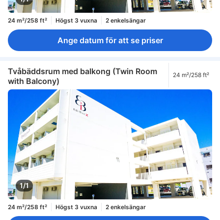
24 m²/258 ft²
Högst 3 vuxna
2 enkelsängar
Ange datum för att se priser
Tvåbäddsrum med balkong (Twin Room
24 m²/258 ft²
with Balcony)
1/1
24 m²/258 ft²
Högst 3 vuxna
2 enkelsängar