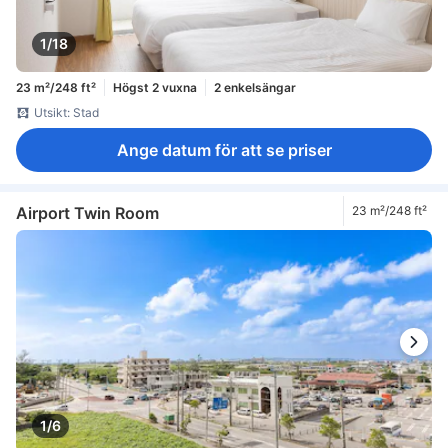
1/18
23 m²/248 ft²
Högst 2 vuxna
2 enkelsängar
Utsikt: Stad
Ange datum för att se priser
Airport Twin Room
23 m²/248 ft²
1/6