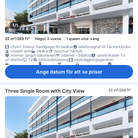
1/1
25 m²/269 ft²
Högst 3 vuxna
1 queen size-säng
Utsikt: Stad
handgrepp för badkar
telefonsignal till väckarklocka
visuellt larm
badkar
dusch
hårtork
internet (avgift tillkommer)
internet - trådlöst
satellit/kabel-TV
telefon
TV
luftkonditionering
mörkläggningsgardiner
kaffe-/tekokare
kylskåp
minibar
balkong/terrass
Fönster
skrivbord
soffa
garderob
möjlighet att stryka kläder
Ange datum för att se priser
Rökpolicy - rökfria rum tillgängliga
värdeskåp på rummet
Three Single Room with City View
25 m²/269 ft²