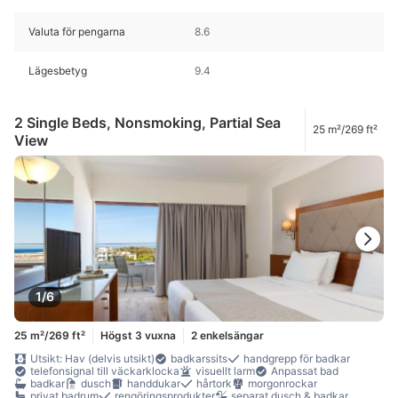
Valuta för pengarna
8.6
Lägesbetyg
9.4
2 Single Beds, Nonsmoking, Partial Sea
25 m²/269 ft²
View
1/6
25 m²/269 ft²
Högst 3 vuxna
2 enkelsängar
Utsikt: Hav (delvis utsikt)
badkarssits
handgrepp för badkar
telefonsignal till väckarklocka
visuellt larm
Anpassat bad
badkar
dusch
handdukar
hårtork
morgonrockar
privat badrum
rengöringsprodukter
separat dusch & badkar