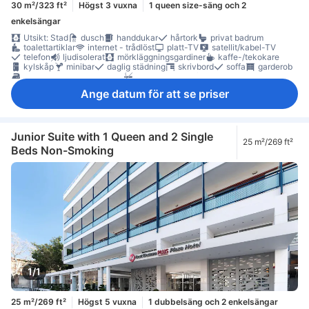
30 m²/323 ft²
Högst 3 vuxna
1 queen size-säng och 2
enkelsängar
Utsikt: Stad
dusch
handdukar
hårtork
privat badrum
toalettartiklar
internet - trådlöst
platt-TV
satellit/kabel-TV
telefon
ljudisolerat
mörkläggningsgardiner
kaffe-/tekokare
kylskåp
minibar
daglig städning
skrivbord
soffa
garderob
möjlighet att stryka kläder
Rökpolicy - rökfria rum tillgängliga
värdeskåp på rummet
Ange datum för att se priser
Junior Suite with 1 Queen and 2 Single
25 m²/269 ft²
Beds Non-Smoking
1/1
25 m²/269 ft²
Högst 5 vuxna
1 dubbelsäng och 2 enkelsängar