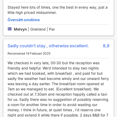
och dem som söker avkoppling. Hotellets tennisbanor
Stayed here lots of times, one the best in every way, just a
inbjuder till spännande matcher i en vacker miljö, perfekt
little high priced midsummer.
för både nybörjare och erfarna spelare. Efter en intensiv
match kan gästerna svalka sig i den stora utomhuspoolen,
Översätt omdöme
där det även finns en poolbar för att njuta av uppfriskande
drycker och snacks.
Melvyn
|
Grekland | Par
För de som älskar havet finns det fantastiska möjligheter
för dykning och snorkling, vilket ger en chans att utforska
det färgglada marina livet runt Rhodos. Fisketurer är också
Sadly couldn't stay , otherwise excellent.
8,8
tillgängliga för dem som vill njuta av en lugn dag på
Recenserad 19 Februari 2025
vattnet. För den äventyrslystne erbjuder hotellet ridning
och vind surfing, vilket ger en perfekt mix av spänning och
We checked in very late, 00:30 but the reception was
natursköna vyer. Avsluta dagen med en runda bowling på
friendly and helpful. We'd intended to stay two nights
hotellets egen bowlinghall eller utforska de natursköna
which we had booked, with breakfast , and paid for but
vandringslederna i området. Oavsett om du är ute efter
sadly the weather had become windy and our onward ferry
aktivitet eller avkoppling, har Best Western Plus Hotel Plaza
was leaving a day earlier. The breakfast room opened at
något för alla!
7am so we managed to eat. (Excellent breakfast). We
checked out at 7.30am and reception happily called a taxi
Bekvämlighetsfaciliteter på Best Western Plus Hotel
for us. Sadly there was no suggestion of possibly reserving
Plaza
a room for another time in order to avoid wasting our
money. I think in future, at quiet times , I'd reserve one
Best Western Plus Hotel Plaza erbjuder en rad
night and extend it while there if possible. 2 days B&B for 7