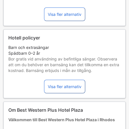
Visa fler alternativ
Hotell policyer
Barn och extrasängar
Spädbarn 0–2 år
Bor gratis vid användning av befintliga sängar. Observera
att om du behöver en barnsäng kan det tillkomma en extra
kostnad. Barnsäng erbjuds i mån av tillgång.
Barn 3–6 år
Bor gratis om befintliga sängar används.
Visa fler alternativ
Gäster 7 år och äldre betraktas som vuxna
Tillgång av extrasängar beror på vilket rum du väljer. Var
god kontrollera rummets beläggning för mer information.
Vid bokning av fler än 5 rum är det möjligt att andra regler
Om Best Western Plus Hotel Plaza
och tillägg gäller.
Välkommen till Best Western Plus Hotel Plaza i Rhodos