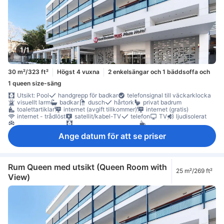
1/1
30 m²/323 ft²
Högst 4 vuxna
2 enkelsängar och 1 bäddsoffa och
1 queen size-säng
Utsikt: Pool
handgrepp för badkar
telefonsignal till väckarklocka
visuellt larm
badkar
dusch
hårtork
privat badrum
toalettartiklar
internet (avgift tillkommer)
internet (gratis)
internet - trådlöst
satellit/kabel-TV
telefon
TV
ljudisolerat
luftkonditionering
mörkläggningsgardiner
kaffe-/tekokare
kylskåp
minibar
daglig städning
balkong/terrass
Fönster
Ange datum för att se priser
skrivbord
soffa
garderob
möjlighet att stryka kläder
Rökpolicy - rökfria rum tillgängliga
värdeskåp på rummet
Rum Queen med utsikt (Queen Room with
25 m²/269 ft²
View)