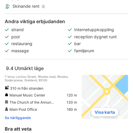
Skinande rent
Andra viktiga erbjudanden
strand
Internetuppkoppling
pool
reception dygnet runt
restaurang
bar
massage
familjerum
9.4
Utmärkt läge
7 Ieroy Lochou Street, Rhodos stad, Rhodos,
Dodecanese, Grekland, 85100
310 m från stranden
Manuel Music Center
120 m
The Church of the Annunciation
130 m
Main Post Office
160 m
Visa karta
Se närliggande
Bra att veta