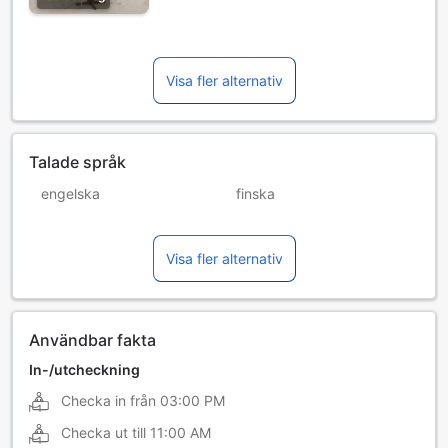
Visa fler alternativ
Talade språk
engelska
finska
franska
grekiska
Visa fler alternativ
italienska
tyska
Användbar fakta
In-/utcheckning
Checka in från
03:00 PM
Checka ut till
11:00 AM