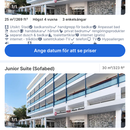
1/1
25 m²/269 ft²
Högst 4 vuxna
3 enkelsängar
Utsikt: Stad
badkarssits
handgrepp för badkar
Anpassat bad
dusch
handdukar
hårtork
privat badrum
rengöringsprodukter
separat dusch & badkar
toalettartiklar
internet (gratis)
internet - trådlöst
satellit/kabel-TV
telefon
TV
Hypoallergen
ljudisolerat
mörkläggningsgardiner
sängkläder
kaffe-/tekokare
kylskåp
minibar
daglig städning
balkong/terrass
skrivbord
Ange datum för att se priser
garderob
möjlighet att stryka kläder
Rökpolicy - rökfria rum tillgängliga
värdeskåp på rummet
Junior Suite (Sofabed)
30 m²/323 ft²
1/1