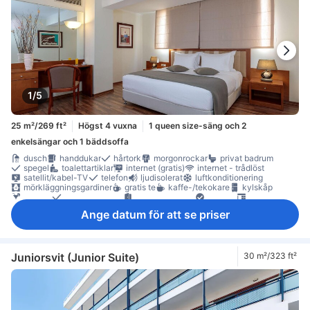
1/5
25 m²/269 ft²
Högst 4 vuxna
1 queen size-säng och 2
enkelsängar och 1 bäddsoffa
dusch
handdukar
hårtork
morgonrockar
privat badrum
spegel
toalettartiklar
internet (gratis)
internet - trådlöst
satellit/kabel-TV
telefon
ljudisolerat
luftkonditionering
mörkläggningsgardiner
gratis te
kaffe-/tekokare
kylskåp
minibar
daglig städning
anslutande rum
Fönster
skrivbord
garderob
möjlighet att stryka kläder
Ange datum för att se priser
Rökpolicy - rökfria rum tillgängliga
värdeskåp på rummet
Juniorsvit (Junior Suite)
30 m²/323 ft²