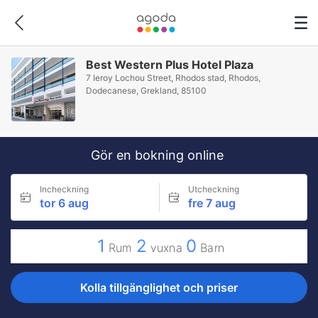
Best Western Plus Hotel Plaza
7 Ieroy Lochou Street, Rhodos stad, Rhodos,
Dodecanese, Grekland, 85100
Gör en bokning online
Incheckning
Utcheckning
tor 6 aug
fre 7 aug
1
2
0
Rum
vuxna
Barn
Kolla tillgänglighet och priser