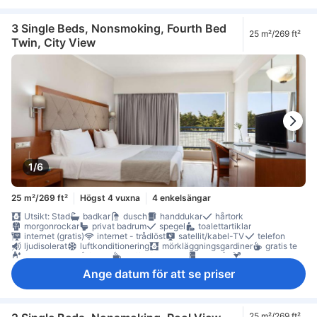
3 Single Beds, Nonsmoking, Fourth Bed
25 m²/269 ft²
Twin, City View
1/6
25 m²/269 ft²
Högst 4 vuxna
4 enkelsängar
Utsikt: Stad
badkar
dusch
handdukar
hårtork
morgonrockar
privat badrum
spegel
toalettartiklar
internet (gratis)
internet - trådlöst
satellit/kabel-TV
telefon
ljudisolerat
luftkonditionering
mörkläggningsgardiner
gratis te
gratis vatten på flaska
kaffe-/tekokare
kylskåp
minibar
daglig städning
anslutande rum
Fönster
skrivbord
garderob
Ange datum för att se priser
möjlighet att stryka kläder
Rökpolicy - rökfria rum tillgängliga
värdeskåp på rummet
25 m²/269 ft²