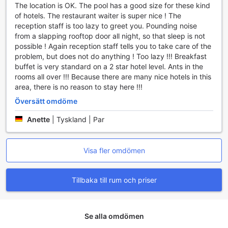
The location is OK. The pool has a good size for these kind
transportfaciliteter för att göra din vistelse i Rhodos så
of hotels. The restaurant waiter is super nice ! The
bekväm som möjligt. Hotellet tillhandahåller en smidig
reception staff is too lazy to greet you. Pounding noise
flygplatstransfer, vilket gör det enkelt för gästerna att nå
from a slapping rooftop door all night, so that sleep is not
hotellet direkt från Rhodos internationella flygplats. För dem
possible ! Again reception staff tells you to take care of the
som vill utforska ön på egen hand finns det även
problem, but does not do anything ! Too lazy !!! Breakfast
biluthyrning tillgänglig, vilket ger friheten att upptäcka de
buffet is very standard on a 2 star hotel level. Ants in the
vackra stränderna och de pittoreska byarna i din egen
rooms all over !!! Because there are many nice hotels in this
takt.
area, there is no reason to stay here !!!
Dessutom erbjuder hotellet en taxi service för snabba och
bekväma transporter inom staden, samt en biljettservice
Översätt omdöme
för att hjälpa dig att boka utflykter och aktiviteter. För
Anette
|
Tyskland | Par
gäster som anländer med bil finns det en parkeringsplats
på plats, där parkering är kostnadsfri. Observera att
avgifter kan tillkomma för vissa parkeringsalternativ. Med
dessa bekvämligheter strävar Best Western Plus Hotel
Visa fler omdömen
Plaza efter att göra din resa till Rhodos så enkel och njutbar
som möjligt.
Tillbaka till rum och priser
Rumfaciliteter på Best Western Plus Hotel Plaza
Välkommen till Best Western Plus Hotel Plaza, där varje rum
Se alla omdömen
är en oas av komfort och stil. För att säkerställa att din