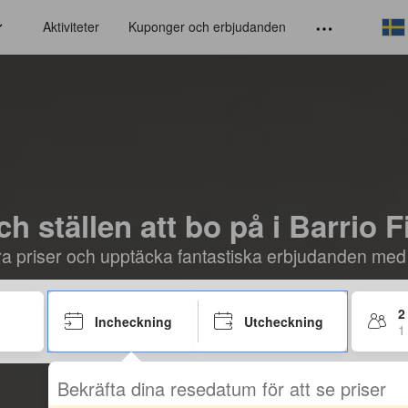
Aktiviteter
Kuponger och erbjudanden
ch ställen att bo på i Barrio 
öra priser och upptäcka fantastiska erbjudanden med
2
Incheckning
Utcheckning
1
Bekräfta dina resedatum för att se priser