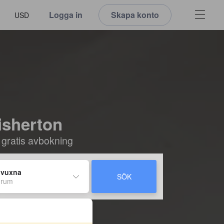
Logga in
Skapa konto
USD
Fisherton
 gratis avbokning
 vuxna
SÖK
 rum