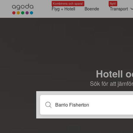
Kombinera och spara!
Nytt!
Flyg + Hotell
Boende
Transport
Hotell o
Sök för att jämf