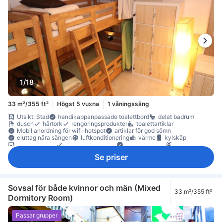
1/18
33 m²/355 ft²
Högst 5 vuxna
1 våningssäng
Utsikt: Stad
handikappanpassade toalettbord
delat badrum
dusch
hårtork
rengöringsprodukter
toalettartiklar
Mobil anordning för wifi-hotspot
artiklar för god sömn
eluttag nära sängen
luftkonditionering
värme
kylskåp
mikrovågsugn
heltäckningsmatta
papperskorgar
brandsläckare
rökdetektor
skåp
Tillgängligt via trappor
Se priser
Sovsal för både kvinnor och män (Mixed
33 m²/355 ft²
Dormitory Room)
Passar grupper