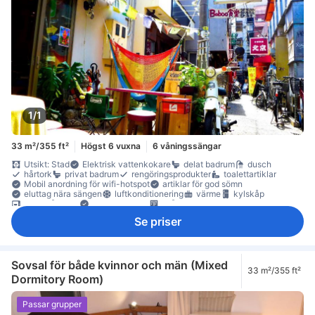
1/1
33 m²/355 ft²
Högst 6 vuxna
6 våningssängar
Utsikt: Stad
Elektrisk vattenkokare
delat badrum
dusch
hårtork
privat badrum
rengöringsprodukter
toalettartiklar
Mobil anordning för wifi-hotspot
artiklar för god sömn
eluttag nära sängen
luftkonditionering
värme
kylskåp
mikrovågsugn
papperskorgar
skåp
Se priser
Sovsal för både kvinnor och män (Mixed
33 m²/355 ft²
Dormitory Room)
Passar grupper