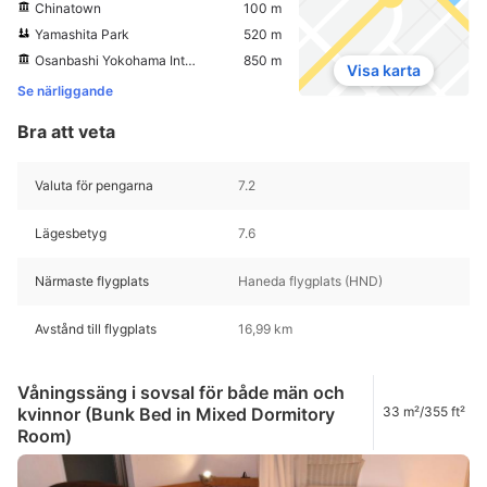
Chinatown
100 m
Yamashita Park
520 m
Osanbashi Yokohama International Passenger Terminal
850 m
Visa karta
Se närliggande
Bra att veta
Valuta för pengarna
7.2
Lägesbetyg
7.6
Närmaste flygplats
Haneda flygplats (HND)
Avstånd till flygplats
16,99 km
Våningssäng i sovsal för både män och
kvinnor (Bunk Bed in Mixed Dormitory
33 m²/355 ft²
Room)