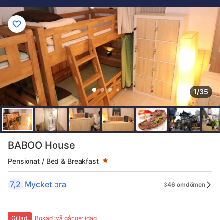
1/35
Stjärnklassificering: 1 stjärnor
BABOO House
Pensionat / Bed & Breakfast
7,2
Mycket bra
346 omdömen
Gillad!
Bokad två gånger idag