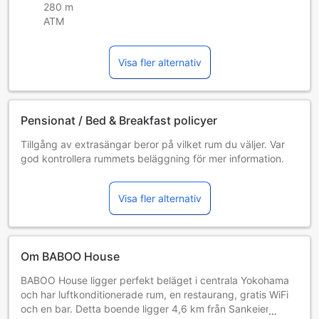
280 m
ATM
Visa fler alternativ
Pensionat / Bed & Breakfast policyer
Tillgång av extrasängar beror på vilket rum du väljer. Var
god kontrollera rummets beläggning för mer information.
Vid bokning av fler än 5 rum är det möjligt att andra regler
och tillägg gäller.
Visa fler alternativ
Om BABOO House
BABOO House ligger perfekt beläget i centrala Yokohama
och har luftkonditionerade rum, en restaurang, gratis WiFi
och en bar. Detta boende ligger 4,6 km från Sankeien, 12