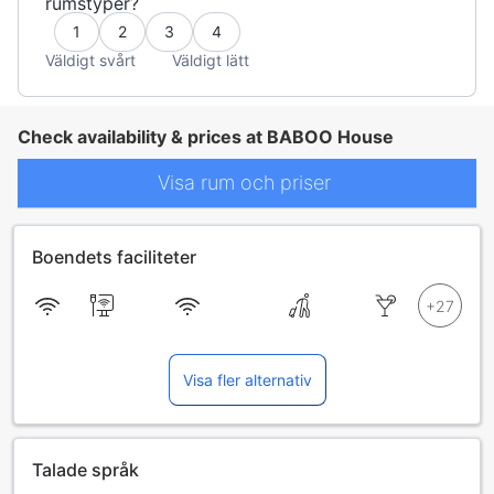
rumstyper?
1
2
3
4
Väldigt svårt
Väldigt lätt
Check availability & prices at BABOO House
Visa rum och priser
Boendets faciliteter
Visa fler alternativ
Talade språk