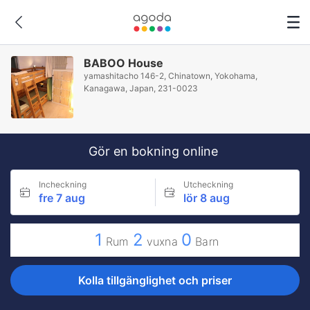
BABOO House
yamashitacho 146-2, Chinatown, Yokohama,
Kanagawa, Japan, 231-0023
Gör en bokning online
Incheckning
Utcheckning
fre 7 aug
lör 8 aug
1
2
0
Rum
vuxna
Barn
Kolla tillgänglighet och priser