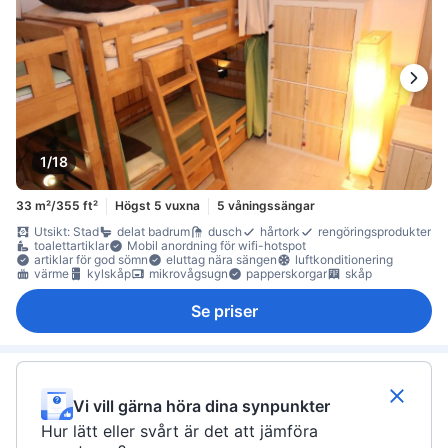
1/18
33 m²/355 ft²
Högst 5 vuxna
5 våningssängar
Utsikt: Stad
delat badrum
dusch
hårtork
rengöringsprodukter
toalettartiklar
Mobil anordning för wifi-hotspot
artiklar för god sömn
eluttag nära sängen
luftkonditionering
värme
kylskåp
mikrovågsugn
papperskorgar
skåp
Se priser
Vi vill gärna höra dina synpunkter
Hur lätt eller svårt är det att jämföra