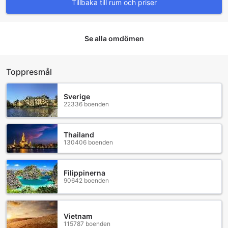
Tillbaka till rum och priser
Se alla omdömen
Toppresmål
Sverige
22336 boenden
Thailand
130406 boenden
Filippinerna
90642 boenden
Vietnam
115787 boenden