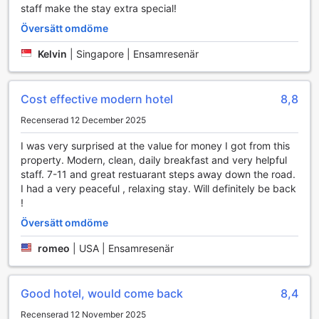
stressen med att navigera i okända områden, och den gör
staff make the stay extra special!
att du kan börja njuta av din semester direkt.
Översätt omdöme
Utöver flygtransfer erbjuder hotellet även en ticket service
som hjälper gäster att boka utflykter och turer i området.
Kelvin
|
Singapore | Ensamresenär
Oavsett om du vill utforska de natursköna omgivningarna
eller besöka lokala sevärdheter, kan personalen på Baan
Nan Hotel assistera dig med att planera din resa. Dessutom
Cost effective modern hotel
8,8
finns det en gratis parkering på hotellet för dem som väljer
Recenserad 12 December 2025
att hyra bil och utforska Nan i egen takt. Med dessa
transportfaciliteter kan du vara säker på att din vistelse blir
I was very surprised at the value for money I got from this
både bekväm och minnesvärd.
property. Modern, clean, daily breakfast and very helpful
staff. 7-11 and great restuarant steps away down the road.
Upplev Bekvämlighet på Baan Nan Hotel
I had a very peaceful , relaxing stay. Will definitely be back
!
På Baan Nan Hotel kan du njuta av en rad moderna
bekvämligheter som gör din vistelse både bekväm och
Översätt omdöme
avkopplande. Varje rum är utrustat med luftkonditionering,
romeo
|
USA | Ensamresenär
vilket garanterar en behaglig temperatur oavsett väder
utanför. Du kan koppla av i sängen medan du tittar på ditt
favoritprogram på den platta TV:n med satellit- och
Good hotel, would come back
8,4
kabelkanaler. För den som vill ha en kall dryck eller snacks
finns en minibar och ett kylskåp tillgängligt, så att du alltid
Recenserad 12 November 2025