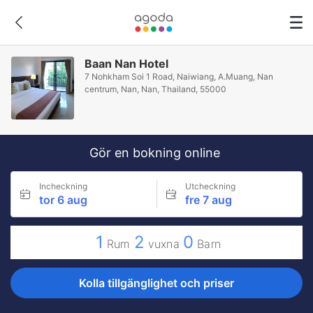
Baan Nan Hotel
7 Nohkham Soi 1 Road, Naiwiang, A.Muang, Nan
centrum, Nan, Nan, Thailand, 55000
Gör en bokning online
Incheckning
Utcheckning
tor 6 aug
fre 7 aug
1
2
0
Rum
vuxna
Barn
Kolla tillgänglighet och priser