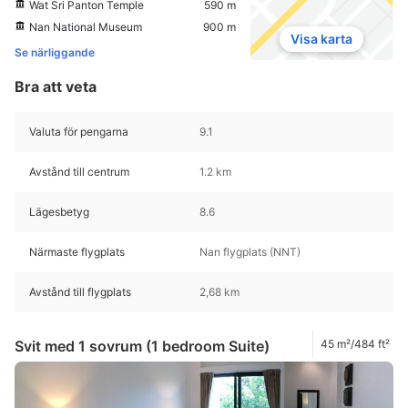
Wat Sri Panton Temple
590 m
Nan National Museum
900 m
Visa karta
Se närliggande
Bra att veta
Valuta för pengarna
9.1
Avstånd till centrum
1.2 km
Lägesbetyg
8.6
Närmaste flygplats
Nan flygplats (NNT)
Avstånd till flygplats
2,68 km
Svit med 1 sovrum (1 bedroom Suite)
45 m²/484 ft²