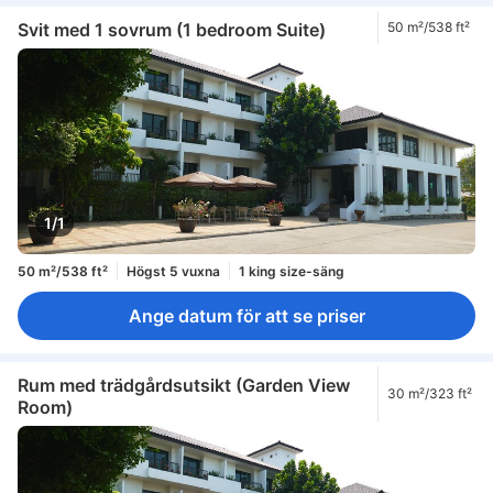
Svit med 1 sovrum (1 bedroom Suite)
50 m²/538 ft²
1/1
50 m²/538 ft²
Högst 5 vuxna
1 king size-säng
Ange datum för att se priser
Rum med trädgårdsutsikt (Garden View
30 m²/323 ft²
Room)