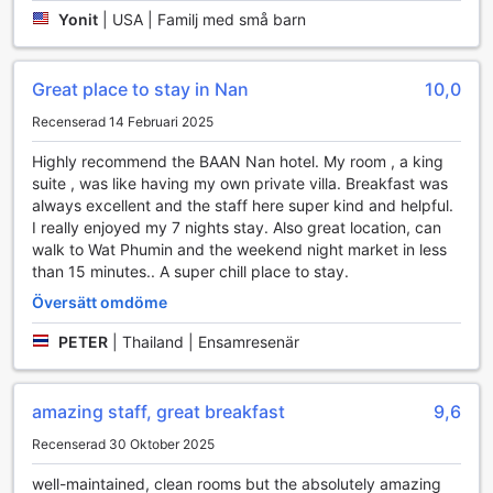
Yonit
|
USA | Familj med små barn
innebär att du kan avnjuta läckra måltider och drycker
direkt i ditt rum, perfekt för de dagar då du vill ha en lugn
och privat middag.
Hotellets concierge är alltid redo att hjälpa dig med dina
Great place to stay in Nan
10,0
behov, oavsett om det handlar om att boka utflykter eller
Recenserad 14 Februari 2025
ge rekommendationer om lokala sevärdheter. Du kommer
också att uppskatta den kostnadsfria wi-fi-anslutningen
Highly recommend the BAAN Nan hotel. My room , a king
som finns i alla rum, vilket gör det enkelt att hålla kontakten
suite , was like having my own private villa. Breakfast was
med vänner och familj eller planera ditt nästa äventyr. För
always excellent and the staff here super kind and helpful.
dem som reser med mycket bagage erbjuder hotellet
I really enjoyed my 7 nights stay. Also great location, can
förvaringsmöjligheter för ditt bagage, så att du kan
walk to Wat Phumin and the weekend night market in less
utforska området utan att behöva bära runt på dina saker.
than 15 minutes.. A super chill place to stay.
Med daglig städning kan du alltid återvända till ett fräscht
Översätt omdöme
och välkomnande rum efter en lång dag av upptäckter.
PETER
|
Thailand | Ensamresenär
Transportmöjligheter på Baan Nan Hotel
Baan Nan Hotel erbjuder en rad bekväma
amazing staff, great breakfast
9,6
transportmöjligheter för att göra din vistelse så smidig som
möjligt. För gäster som anländer med flyg finns en pålitlig
Recenserad 30 Oktober 2025
flygtransfer som gör det enkelt att ta sig till och från Nan
flygplats. Denna tjänst är perfekt för dem som vill undvika
well-maintained, clean rooms but the absolutely amazing