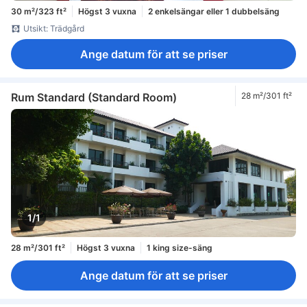
30 m²/323 ft²
Högst 3 vuxna
2 enkelsängar eller 1 dubbelsäng
Utsikt: Trädgård
Ange datum för att se priser
Rum Standard (Standard Room)
28 m²/301 ft²
1/1
28 m²/301 ft²
Högst 3 vuxna
1 king size-säng
Ange datum för att se priser