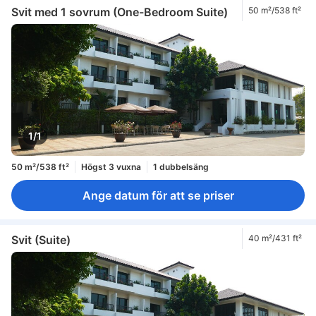
Svit med 1 sovrum (One-Bedroom Suite)
50 m²/538 ft²
1/1
50 m²/538 ft²
Högst 3 vuxna
1 dubbelsäng
Ange datum för att se priser
Svit (Suite)
40 m²/431 ft²