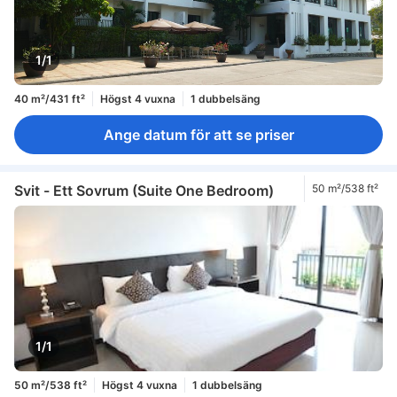
1/1
40 m²/431 ft²
Högst 4 vuxna
1 dubbelsäng
Ange datum för att se priser
Svit - Ett Sovrum (Suite One Bedroom)
50 m²/538 ft²
1/1
50 m²/538 ft²
Högst 4 vuxna
1 dubbelsäng