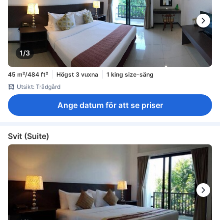
1/3
45 m²/484 ft²
Högst 3 vuxna
1 king size-säng
Utsikt: Trädgård
Ange datum för att se priser
Svit (Suite)