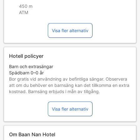
450 m
ATM
Visa fler alternativ
Hotell policyer
Barn och extrasängar
Spädbarn 0–0 år
Bor gratis vid användning av befintliga sängar. Observera
att om du behöver en barnsäng kan det tillkomma en extra
kostnad. Barnsäng erbjuds i mån av tillgång.
Barn 1–8 år
Bor gratis om befintliga sängar används.
Visa fler alternativ
Gäster 9 år och äldre betraktas som vuxna
Tillgång av extrasängar beror på vilket rum du väljer. Var
god kontrollera rummets beläggning för mer information.
Vid bokning av fler än 5 rum är det möjligt att andra regler
Om Baan Nan Hotel
och tillägg gäller.