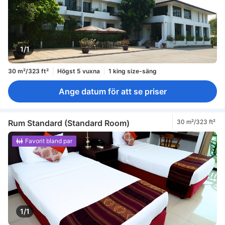
1/1
30 m²/323 ft²
Högst 5 vuxna
1 king size-säng
Ange datum för att se priser
Rum Standard (Standard Room)
30 m²/323 ft²
Favorit bland par
1/1