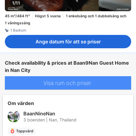
1/11
45 m²/484 ft²
Högst 5 vuxna
1 enkelsäng och 1 dubbelsäng och
1 våningssäng
1 Badrum
Ange datum för att se priser
Check availability & prices at Baan9Nan Guest Home
in Nan City
Visa rum och priser
Om värden
BaanNineNan
3 boenden | Nan, Thailand
Toppvärd