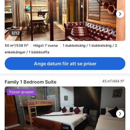
1/12
50 m²/538 ft²
Högst 7 vuxna
1 dubbelsäng / 1 dubbelsäng / 2
enkelsängar / 1 bäddsoffa
Ange datum för att se priser
Family 1 Bedroom Suite
45 m²/484 ft²
Passar grupper