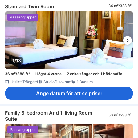
Standard Twin Room
36 m²/388 ft²
Passar grupper
1/13
36 m²/388 ft²
Högst 4 vuxna
2 enkelsängar och 1 bäddsoffa
Utsikt: Trädgård
Studio/1 sovrum
1 Badrum
Ange datum för att se priser
Family 3-bedroom And 1-living Room
50 m²/538 ft²
Suite
Passar grupper