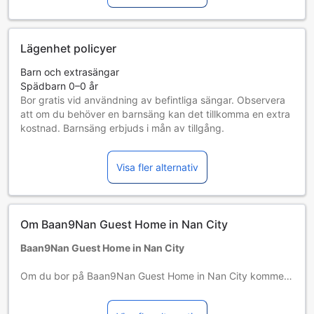
Lägenhet policyer
Barn och extrasängar
Spädbarn 0–0 år
Bor gratis vid användning av befintliga sängar. Observera
att om du behöver en barnsäng kan det tillkomma en extra
kostnad. Barnsäng erbjuds i mån av tillgång.
Barn 1–1 år
Bor gratis om befintliga sängar används.
Visa fler alternativ
Gäster 2 år och äldre betraktas som vuxna
Tillgång av extrasängar beror på vilket rum du väljer. Var
god kontrollera rummets beläggning för mer information.
Vid bokning av fler än 5 rum är det möjligt att andra regler
Om Baan9Nan Guest Home in Nan City
och tillägg gäller.
Baan9Nan Guest Home in Nan City
Om du bor på Baan9Nan Guest Home in Nan City kommer
du att hinna med att se många fler sevärdheter i Nan
eftersom du är mitt i hjärtat av centrum, nära alla berömda