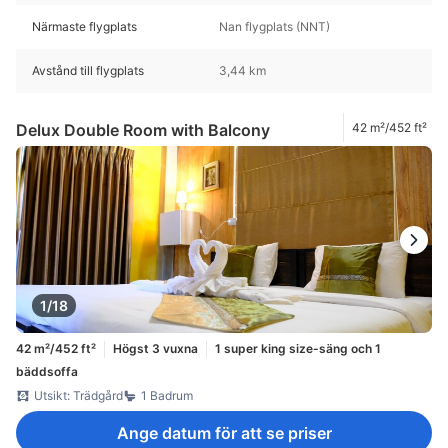
Närmaste flygplats
Nan flygplats (NNT)
Avstånd till flygplats
3,44 km
Delux Double Room with Balcony
42 m²/452 ft²
1/18
42 m²/452 ft²
Högst 3 vuxna
1 super king size-säng och 1
bäddsoffa
Utsikt: Trädgård
1 Badrum
Ange datum för att se priser