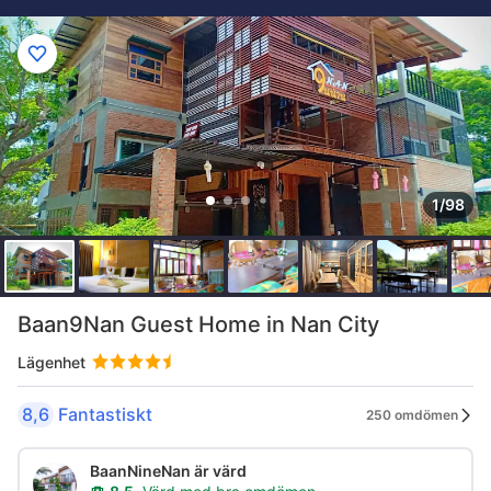
1/98
Baan9Nan Guest Home in Nan City
Lägenhet
8,6
Fantastiskt
250 omdömen
BaanNineNan är värd