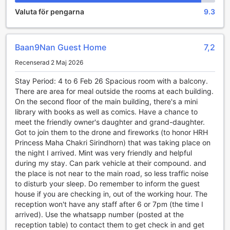
utvalda rum. Bekvämligheter i badrummet är precis lika
Valuta för pengarna
9.3
viktiga som andra bekvämligheter, och på den här
lägenheten hittar du en hårtork, toalettartiklar och
handdukar i vissa av gästernas badrum.
Baan9Nan Guest Home
7,2
Förtäring och saker att göra
Recenserad 2 Maj 2026
Föredrar du att laga dina egna måltider? Då kommer du att
Stay Period: 4 to 6 Feb 26 Spacious room with a balcony.
älska delat kök som finns på plats.
There are area for meal outside the rooms at each building.
On the second floor of the main building, there's a mini
Runtom på boendet
library with books as well as comics. Have a chance to
meet the friendly owner's daughter and grand-daughter.
Man behöver inte bege sig långt eftersom den här
Got to join them to the drone and fireworks (to honor HRH
lägenheten ligger väldigt nära flera sightseeing-alternativ
Princess Maha Chakri Sirindhorn) that was taking place on
och lokala sevärdheter. Engagera dig i stans bästa konst
the night I arrived. Mint was very friendly and helpful
på Nan National Museum som ligger 910 m bort. Här kan
during my stay. Can park vehicle at their compound. and
du lära dig mer om den lokala konstscenen och köpa
the place is not near to the main road, so less traffic noise
originalverk.
to disturb your sleep. Do remember to inform the guest
house if you are checking in, out of the working hour. The
Anledningar att bo här
reception won't have any staff after 6 or 7pm (the time I
arrived). Use the whatsapp number (posted at the
Hitta rum här som är billigare än 97 % av alla andra
reception table) to contact them to get check in and get