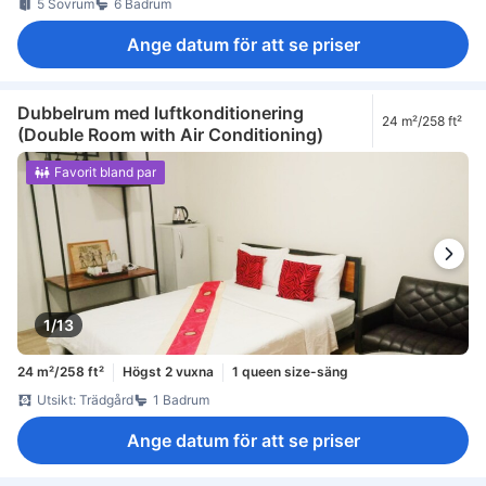
5 Sovrum
6 Badrum
Ange datum för att se priser
Dubbelrum med luftkonditionering
24 m²/258 ft²
(Double Room with Air Conditioning)
Favorit bland par
1/13
24 m²/258 ft²
Högst 2 vuxna
1 queen size-säng
Utsikt: Trädgård
1 Badrum
Ange datum för att se priser