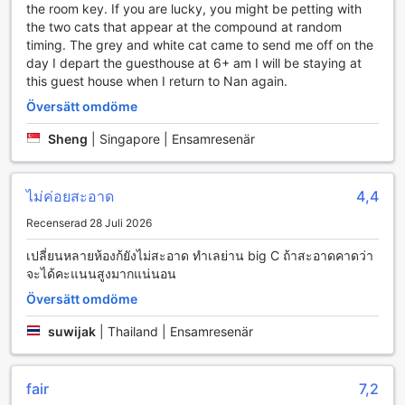
alternativ i staden.
the room key. If you are lucky, you might be petting with
the two cats that appear at the compound at random
Det här den här lägenheten överträffar 88 % av boenden i
timing. The grey and white cat came to send me off on the
staden när det gäller valuta för pengarna.
day I depart the guesthouse at 6+ am I will be staying at
this guest house when I return to Nan again.
Översätt omdöme
Sheng
|
Singapore | Ensamresenär
ไม่ค่อยสะอาด
4,4
Recenserad 28 Juli 2026
เปลี่ยนหลายห้องก้ยังไม่สะอาด ทำเลย่าน big C ถ้าสะอาดคาดว่า
จะได้คะแนนสูงมากแน่นอน
Översätt omdöme
suwijak
|
Thailand | Ensamresenär
fair
7,2