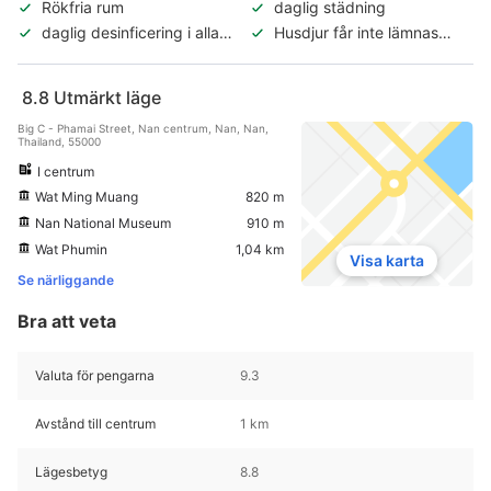
Rökfria rum
daglig städning
daglig desinficering i alla
Husdjur får inte lämnas
rum
utan tillsyn
8.8
Utmärkt läge
Big C - Phamai Street, Nan centrum, Nan, Nan,
Thailand, 55000
I centrum
Wat Ming Muang
820 m
Nan National Museum
910 m
Wat Phumin
1,04 km
Visa karta
Se närliggande
Bra att veta
Valuta för pengarna
9.3
Avstånd till centrum
1 km
Lägesbetyg
8.8