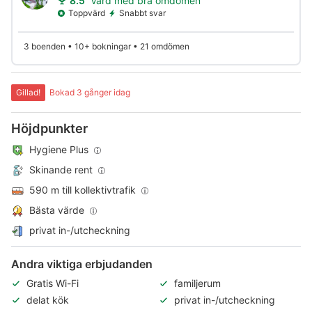
8.5
Värd med bra omdömen
Toppvärd
Snabbt svar
3 boenden • 10+ bokningar • 21 omdömen
Gillad!
Bokad 3 gånger idag
Höjdpunkter
Hygiene Plus
Skinande rent
590 m till kollektivtrafik
Bästa värde
privat in-/utcheckning
Andra viktiga erbjudanden
Gratis Wi-Fi
familjerum
delat kök
privat in-/utcheckning