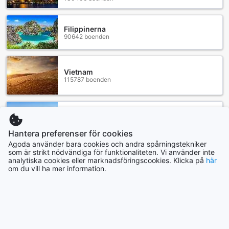
Filippinerna
90642 boenden
Vietnam
115787 boenden
Indonesien
172122 boenden
Hantera preferenser för cookies
Agoda använder bara cookies och andra spårningstekniker
som är strikt nödvändiga för funktionaliteten. Vi använder inte
Visa mer
analytiska cookies eller marknadsföringscookies. Klicka på
här
om du vill ha mer information.
Se alla
Trendande städer