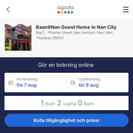
Baan9Nan Guest Home in Nan City
Big C - Phamai Street, Nan centrum, Nan, Nan,
Thailand, 55000
Gör en bokning online
Incheckning
Utcheckning
fre 7 aug
lör 8 aug
1
2
0
Rum
vuxna
Barn
Kolla tillgänglighet och priser