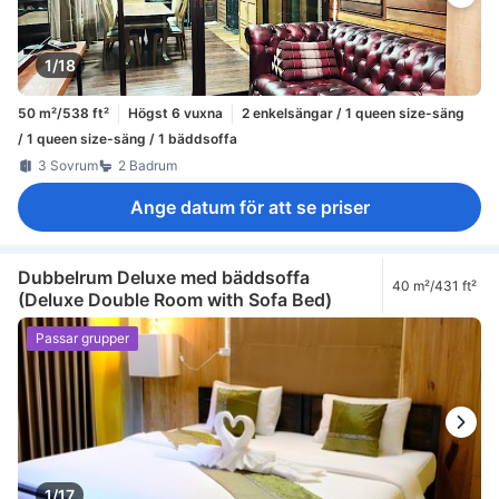
1/18
50 m²/538 ft²
Högst 6 vuxna
2 enkelsängar / 1 queen size-säng
/ 1 queen size-säng / 1 bäddsoffa
3 Sovrum
2 Badrum
Ange datum för att se priser
Dubbelrum Deluxe med bäddsoffa
40 m²/431 ft²
(Deluxe Double Room with Sofa Bed)
Passar grupper
1/17