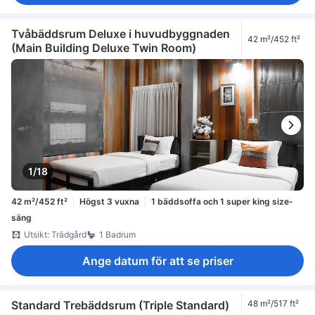
Tvåbäddsrum Deluxe i huvudbyggnaden
42 m²/452 ft²
(Main Building Deluxe Twin Room)
1/18
42 m²/452 ft²
Högst 3 vuxna
1 bäddsoffa och 1 super king size-
säng
Utsikt: Trädgård
1 Badrum
Ange datum för att se priser
Standard Trebäddsrum (Triple Standard)
48 m²/517 ft²