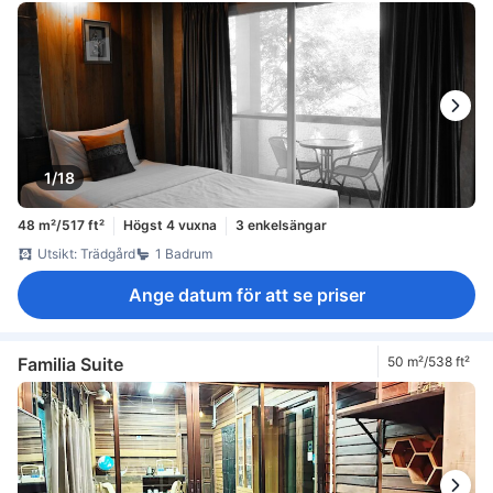
1/18
48 m²/517 ft²
Högst 4 vuxna
3 enkelsängar
Utsikt: Trädgård
1 Badrum
Ange datum för att se priser
Familia Suite
50 m²/538 ft²