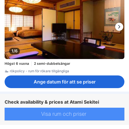
1/6
Högst 6 vuxna
2 semi-dubbelsängar
rökpolicy - rum för rökare tillgängliga
Ange datum för att se priser
Check availability & prices at Atami Sekitei
Visa rum och priser