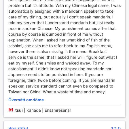
bekvämlighet finns också en avsedd rökplats,
problem but it’s attitude. With my Chinese legal name, I was
bagageförvaring och daglig städning, vilket gör att du kan
automatically assigned with a mandarin speaker to take
fokusera på att njuta av din vistelse utan bekymmer.
care of my dining, but actually I don’t speak mandarin. I
told my server that I understand mandarin but just really
Transportmöjligheter på Atami Sekitei
poor in spoken Chinese. My punishment comes after that
course by course is dumped in front of me without
Atami Sekitei erbjuder sina gäster en bekväm och smidig
explanation. When I asked her what kind of fish of the
transportupplevelse, vilket gör det enkelt att utforska den
sashimi, she asks me to refer back to my English menu,
vackra staden Atami och dess omgivningar. Hotellet har ett
however there is also missing in the menu. Breakfast
rymligt parkeringsområde där gäster kan parkera sina bilar
service is the same, that I asked her will i figure out what I
kostnadsfritt, vilket ger en extra nivå av bekvämlighet för
eat by myself. She smiles and walked away. To my
dem som väljer att köra. Denna gratis parkering gör det
astonishment, I didn’t know not speaking mandarin nor
möjligt för besökare att njuta av sin vistelse utan att
Japanese needs to be punished in here. If you are
behöva oroa sig för parkeringskostnader.
foreigner, think twice before coming. If you are mandarin
För dem som föredrar att överlåta körningen till någon
speaker, service standard cannot even be compared to
annan erbjuder Atami Sekitei en pålitlig taxitjänst. Detta gör
Taiwan nor China. What a waste of time and money.
det enkelt att ta sig till och från hotellet, samt att utforska
lokala attraktioner utan besvär. Oavsett om du planerar en
Översätt omdöme
dagsutflykt eller en kväll på stan, kan du alltid räkna med
att få en bekväm och säker transportlösning direkt från
tsui
|
Kanada | Ensamresenär
hotellets dörr.
Rum och faciliteter på Atami Sekitei
Beautiful
10,0