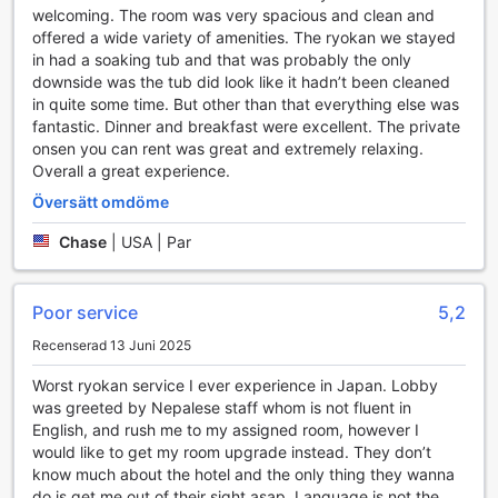
hem finns det också en present- och souvenirbutik, perfekt
welcoming. The room was very spacious and clean and
för att hitta unika gåvor till nära och kära. Med dessa
offered a wide variety of amenities. The ryokan we stayed
underhållningsfaciliteter är Atami Sekitei den perfekta
in had a soaking tub and that was probably the only
platsen för en minnesvärd vistelse.
downside was the tub did look like it hadn’t been cleaned
in quite some time. But other than that everything else was
Bekvämlighetsfaciliteter på Atami Sekitei
fantastic. Dinner and breakfast were excellent. The private
onsen you can rent was great and extremely relaxing.
Atami Sekitei erbjuder en rad bekvämlighetsfaciliteter som
Overall a great experience.
säkerställer att din vistelse blir både bekväm och
Översätt omdöme
avkopplande. Med en effektiv tvättservice och kemtvätt
kan du enkelt hålla dina kläder fräscha och i toppskick
Chase
|
USA | Par
under hela din tid på hotellet. Dessutom finns det en
praktisk rumsservice som gör att du kan njuta av läckra
måltider och snacks direkt i ditt rum, perfekt för de dagar
Poor service
5,2
när du vill koppla av i lugn och ro.
Hotellets concierge är alltid redo att hjälpa till med att
Recenserad 13 Juni 2025
planera din vistelse, oavsett om det handlar om att boka
Worst ryokan service I ever experience in Japan. Lobby
utflykter eller ge rekommendationer om lokala
was greeted by Nepalese staff whom is not fluent in
restauranger. För dem som behöver hålla sig uppkopplade,
English, and rush me to my assigned room, however I
erbjuder Atami Sekitei gratis wi-fi i alla rum samt i offentliga
would like to get my room upgrade instead. They don’t
områden, vilket gör det enkelt att dela dina
know much about the hotel and the only thing they wanna
reseupplevelser med vänner och familj. För extra
do is get me out of their sight asap. Language is not the