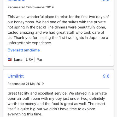
Recenserad 29 November 2019
Atami Sekitei erbjuder en oas av komfort och avkoppling
med sina välinredda rum som är designade för att
This was a wonderful place to relax for the first two days of
tillgodose alla dina behov. Varje rum är utrustat med
our honeymoon. We had one of the suites with the private
luftkonditionering för att säkerställa en behaglig temperatur
hot spring in the back! The dinners were beautifully done,
oavsett årstid. Du kan njuta av en lugn stund på din egen
tasted amazing and we had great staff who took care of
balkong eller terrass, där du kan beundra den vackra
us. Thank you for helping the first two nights in Japan be a
omgivningen. För att göra din vistelse ännu mer bekväm
unforgettable experience.
finns det även en separat vardagsrum, perfekt för
Översätt omdöme
avkoppling efter en lång dag av utforskning.
Rummen är utrustade med moderna bekvämligheter som
Lana
|
USA | Par
en platt-TV för underhållning, en kylskåp för att förvara
dina drycker och snacks, samt en kaffemaskin och te- och
kaffefaciliteter för att njuta av en varm dryck när som helst.
Utmärkt
9,6
Du kommer att uppskatta de lyxiga badrockarna och de
noggrant utvalda toalettartiklarna som finns tillgängliga för
Recenserad 21 Maj 2019
din bekvämlighet. Varje morgon kan du också se fram emot
en daglig tidning och fräscha sänglinnen och handdukar,
Great facility and excellent service. We stayed in a private
vilket gör din vistelse på Atami Sekitei både bekväm och
open air bath room with my boy just under two, definitely
minnesvärd.
worth the money and the food is great as well. The resort
itself is quite big but we didn’t have time to explore
Matupplevelser på Atami Sekitei
everything this time.