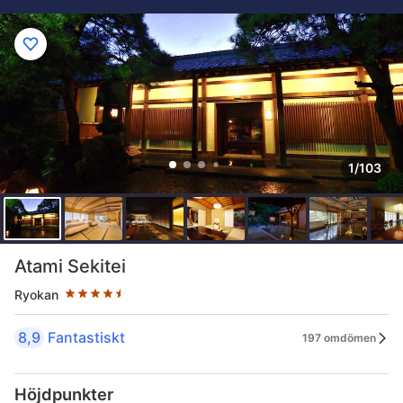
1/103
Stjärnklassificering: 4.5 stjärnor
Atami Sekitei
Ryokan
8,9
Fantastiskt
197 omdömen
Höjdpunkter