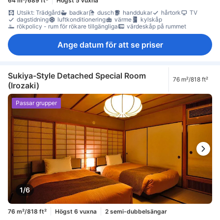
64 m²/689 ft²
Högst 5 vuxna
Utsikt: Trädgård
badkar
dusch
handdukar
hårtork
TV
dagstidning
luftkonditionering
värme
kylskåp
rökpolicy - rum för rökare tillgängliga
värdeskåp på rummet
Ange datum för att se priser
Sukiya-Style Detached Special Room
76 m²/818 ft²
(Irozaki)
Passar grupper
1/6
76 m²/818 ft²
Högst 6 vuxna
2 semi-dubbelsängar