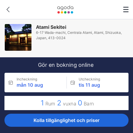
Atami Sekitei
6-17 Wada-machi, Centrala Atami, Atami, Shizuoka,
Japan, 413-0024
Gör en bokning online
Incheckning
Utcheckning
mån 10 aug
tis 11 aug
1
2
0
Rum
vuxna
Barn
Kolla tillgänglighet och priser