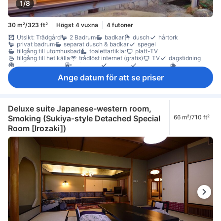
1/8
30 m²/323 ft²
Högst 4 vuxna
4 futoner
Utsikt: Trädgård
2 Badrum
badkar
dusch
hårtork
privat badrum
separat dusch & badkar
spegel
tillgång till utomhusbad
toalettartiklar
platt-TV
tillgång till het källa
trådlöst internet (gratis)
TV
dagstidning
luftkonditionering
luftrenare
paraply
sängkläder
gratis te
kylskåp
garderob
extern korridor
individuell luftkonditionering
Ange datum för att se priser
rökpolicy - rum för rökare tillgängliga
värdeskåp på rummet
Deluxe suite Japanese-western room,
Smoking (Sukiya-style Detached Special
66 m²/710 ft²
Room [Irozaki])