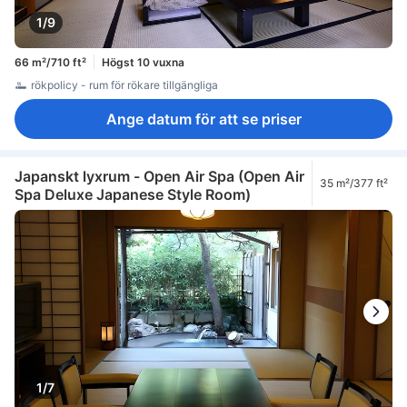
1/9
66 m²/710 ft²
Högst 10 vuxna
rökpolicy - rum för rökare tillgängliga
Ange datum för att se priser
Japanskt lyxrum - Open Air Spa (Open Air
35 m²/377 ft²
Spa Deluxe Japanese Style Room)
1/7