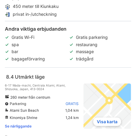
450 meter till Kiunkaku
privat in-/utcheckning
Andra viktiga erbjudanden
Gratis Wi-Fi
Gratis parkering
spa
restaurang
bar
massage
bagageförvaring
trädgård
8.4
Utmärkt läge
6-17 Wada-machi, Centrala Atami, Atami,
Shizuoka, Japan, 413-0024
260 meter från centrum
Parkering
GRATIS
Atami Sun Beach
1,04 km
Kinomiya Shrine
1,24 km
Visa karta
Se närliggande