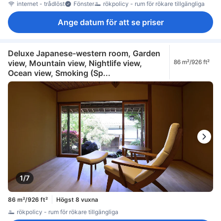
internet - trådlöst
Fönster
rökpolicy - rum för rökare tillgängliga
Ange datum för att se priser
Deluxe Japanese-western room, Garden
view, Mountain view, Nightlife view,
86 m²/926 ft²
Ocean view, Smoking (Sp...
1/7
86 m²/926 ft²
Högst 8 vuxna
rökpolicy - rum för rökare tillgängliga