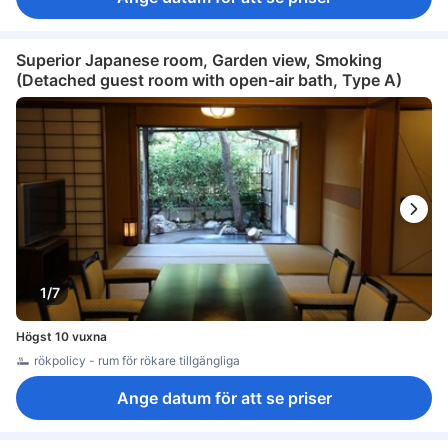
Superior Japanese room, Garden view, Smoking
(Detached guest room with open-air bath, Type A)
1/7
Högst 10 vuxna
rökpolicy - rum för rökare tillgängliga
Ange datum för att se priser