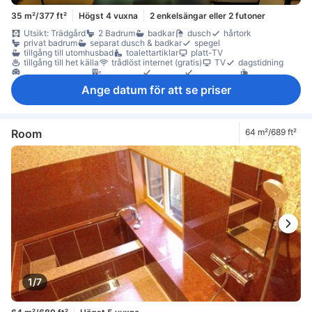
35 m²/377 ft²
Högst 4 vuxna
2 enkelsängar eller 2 futoner
Utsikt: Trädgård
2 Badrum
badkar
dusch
hårtork
privat badrum
separat dusch & badkar
spegel
tillgång till utomhusbad
toalettartiklar
platt-TV
tillgång till het källa
trådlöst internet (gratis)
TV
dagstidning
luftkonditionering
luftrenare
paraply
sängkläder
gratis te
kylskåp
garderob
extern korridor
individuell luftkonditionering
Ange datum för att se priser
rökpolicy - rum för rökare tillgängliga
värdeskåp på rummet
Room
64 m²/689 ft²
1/7