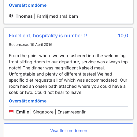
Översätt omdöme
Atami Sekitei erbjuder en förtrollande matupplevelse som
förhöjer din vistelse i denna vackra japanska kuststad.
Thomas
|
Familj med små barn
Hotellets restaurang är en kulinarisk oas där gästerna kan
njuta av noggrant utvalda rätter som speglar den lokala
kulturen och säsongens färska ingredienser. Här kan du
Excellent, hospitality is number 1!
10,0
avnjuta traditionella japanska måltider, från delikata sashimi
till smakfullt grillad yakitori, allt tillagat med stor omsorg av
Recenserad 19 April 2016
erfarna kockar. Den eleganta atmosfären i restaurangen,
From the point where we were ushered into the welcoming
med sin stiliga inredning och vackra utsikt över
front sliding doors to our departure, service was always top
omgivningarna, gör varje måltid till en oförglömlig
notch! The dinner was magnificent kaiseki meal.
upplevelse.
Unforgetable and plenty of different tastes! We had
För den som önskar en mer avkopplande och privat måltid
specific diet requests all of which was accommodated! Our
erbjuder Atami Sekitei även rumsservice. Njut av en utsökt
room had an onsen bath attached where you could have a
måltid i bekvämligheten av ditt eget rum, perfekt för en
soak or two. Could not bear to leave!
romantisk middag eller en lugn frukost med utsikt över
havet. Dessutom finns en mysig kaffebar på hotellet där du
Översätt omdöme
kan ta en paus från dagens äventyr och njuta av en
välsmakande kopp kaffe eller te tillsammans med ett urval
Emilie
|
Singapore | Ensamresenär
av läckra bakverk. Oavsett om du väljer att äta i
restaurangen, beställa rumsservice eller koppla av i
kaffebaren, kommer Atami Sekitei att förse dig med en
Visa fler omdömen
minnesvärd och njutbar matupplevelse.