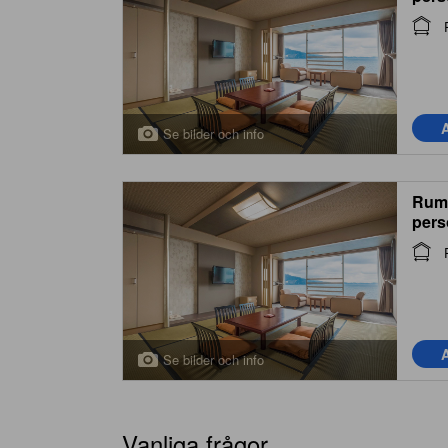
Styl
Smo
A
Se bilder och info
Rum 
perso
(Jap
Peop
A
Se bilder och info
Vanliga frågor