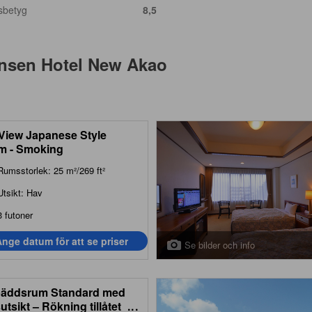
sbetyg
8,5
nsen Hotel New Akao
View Japanese Style
m - Smoking
Rumsstorlek: 25 m²/269 ft²
Utsikt: Hav
3 futoner
nge datum för att se priser
Se bilder och info
äddsrum Standard med
utsikt – Rökning tillåtet
...