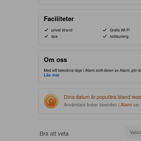
Faciliteter
privat strand
Gratis Wi-Fi
spa
restaurang
Om oss
Med sitt bekväma läge i Atami slott-delen av Atami, gör de
Detta 4.0-stjärniga boende är fullpackat med faciliteter på 
Läs mer
Dina datum är populära bland res
Användare bokar boenden i
Atami
var
Bra att veta
Valut