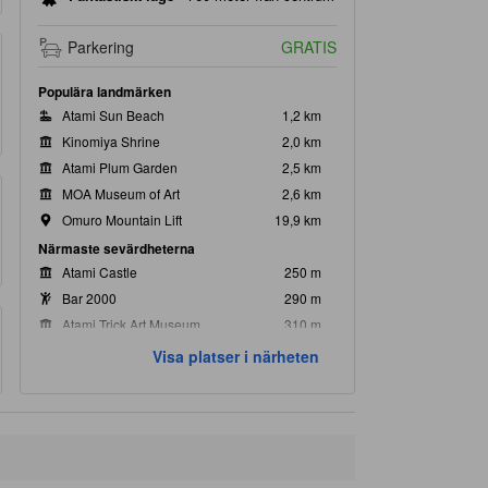
Parkering
GRATIS
Populära landmärken
Atami Sun Beach
1,2 km
Kinomiya Shrine
2,0 km
Atami Plum Garden
2,5 km
MOA Museum of Art
2,6 km
Omuro Mountain Lift
19,9 km
Närmaste sevärdheterna
Atami Castle
250 m
Bar 2000
290 m
Atami Trick Art Museum
310 m
Atami Ropeway
420 m
Visa platser i närheten
Atami Hihokan
420 m