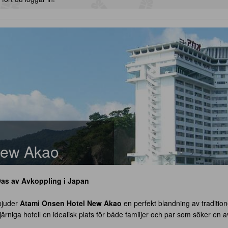
New Akao
as av Avkoppling i Japan
rbjuder
Atami Onsen Hotel New Akao
en perfekt blandning av traditio
rniga hotell en idealisk plats för både familjer och par som söker en avk
s naturliga skönhet och kulturella rikedomar. Gästerna kan njuta av sm