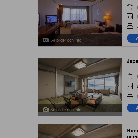
(Sta
Room
A
Se bilder och info
Japa
A
Se bilder och info
Rum 
pers