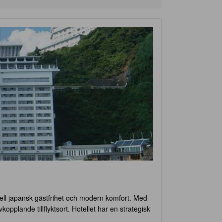
nell japansk gästfrihet och modern komfort. Med
opplande tillflyktsort. Hotellet har en strategisk
idiga inchecknings- och utcheckningstider med