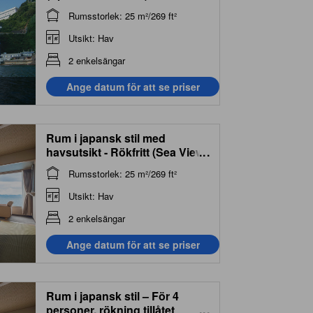
Rumsstorlek: 25 m²/269 ft²
Utsikt: Hav
2 enkelsängar
Ange datum för att se priser
Rum i japansk stil med
havsutsikt - Rökfritt (Sea View
...
Japanese Style Room - Non-
Rumsstorlek: 25 m²/269 ft²
Smoking)
Utsikt: Hav
2 enkelsängar
Ange datum för att se priser
Rum i japansk stil – För 4
personer, rökning tillåtet
...