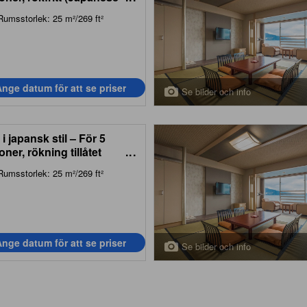
e Room for 4 People - Non-
Rumsstorlek: 25 m²/269 ft²
king)
nge datum för att se priser
Se bilder och info
i japansk stil – För 5
ner, rökning tillåtet
...
anese Style Room for 5
Rumsstorlek: 25 m²/269 ft²
le - Smoking)
nge datum för att se priser
Se bilder och info