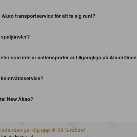
Akao transportservice för att ta sig runt?
spatjänster?
teter som inte är vattensporter är tillgängliga på Atami On
 kemtvättsservice?
otel New Akao?
udanden ger dig upp till 30 % rabatt!
 fort du loggar in!