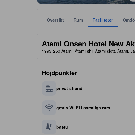
Översikt
Rum
Faciliteter
Omdö
Stjärnklassificeringar tillhandahålls av boendena och
tooltip
4 av 5 stjärnor
Atami Onsen Hotel New A
1993-250 Atami, Atami-shi, Atami slott, Atami, 
Höjdpunkter
privat strand
gratis Wi-Fi i samtliga rum
bastu