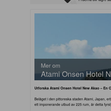
Mer om
Atami Onsen Hotel 
Utforska
Atami Onsen Hotel New Akao
– En O
Beläget i den pittoreska staden Atami, Japan, e
ett imponerande utbud av 225 rum, är detta fyrstjä
position som gör det enkelt att utforska området