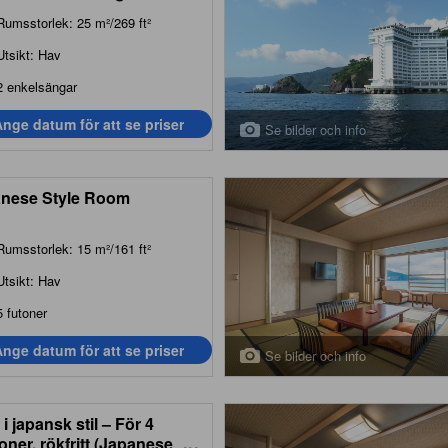
ndard Sea View Twin
Rumsstorlek: 25 m²/269 ft²
 - Smoking)
Utsikt: Hav
2 enkelsängar
nge datum för att se priser
Se bilder och info
nese Style Room
Rumsstorlek: 15 m²/161 ft²
Utsikt: Hav
5 futoner
nge datum för att se priser
Se bilder och info
i japansk stil – För 4
oner, rökfritt (Japanese
...