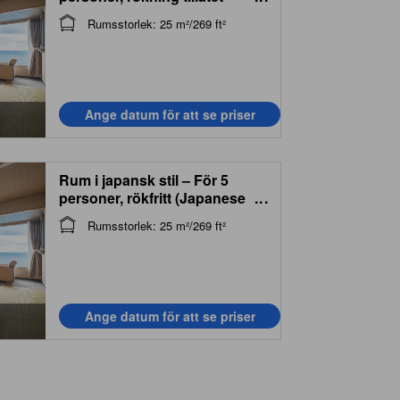
(Japanese Style Room for 4
Rumsstorlek: 25 m²/269 ft²
People - Smoking)
Ange datum för att se priser
Rum i japansk stil – För 5
personer, rökfritt (Japanese
...
Style Room for 5 People - Non-
Rumsstorlek: 25 m²/269 ft²
Smoking)
Ange datum för att se priser