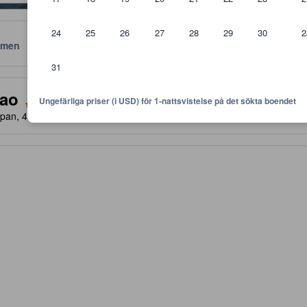
24
25
26
27
28
29
30
2
men
Läge
Policyer
31
 är riktlinjer för vilken nivå av komfort, faciliteter samt bekvämlighete
kao
Ungefärliga priser (i USD) för 1-nattsvistelse på det sökta boendet
Japan, 413-8555
- PÅ KARTAN