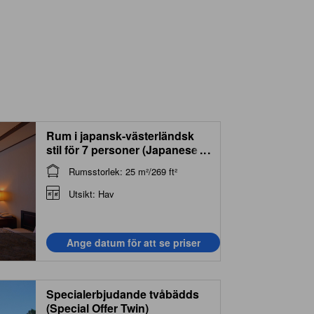
Rum i japansk-västerländsk
stil för 7 personer (Japanese
...
Western Style Room for 7
Rumsstorlek: 25 m²/269 ft²
People)
Utsikt: Hav
Ange datum för att se priser
Specialerbjudande tvåbädds
(Special Offer Twin)