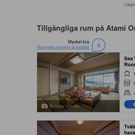
Läge
Tillgängliga rum på
Atami O
Mycket bra
8
Rummets komfort & kvalitet
Sea 
Roo
A
Se bilder och info
Tvåb
havs