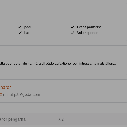
pool
Gratis parkering
bar
Vattensporter
tta boende att du har nära till både attraktioner och intressanta matställen.
plats för att förbättra glädjen under, och kvaliteten på, din vistelse.
enärer
2
minut på Agoda.com
a för pengarna
7,2