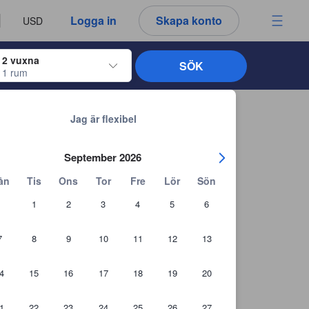
u ser är därför alltid autentiska.
språk
a
Logga in
Skapa konto
USD
att välja
2 vuxna
SÖK
1 rum
ltangenterna för att navigera genom in- och utcheckningsdatumen. När du väl
Tillbaka till sökresultaten
Jag är flexibel
September 2026
ån
Tis
Ons
Tor
Fre
Lör
Sön
1
2
3
4
5
6
7
8
9
10
11
12
13
4
15
16
17
18
19
20
1
22
23
24
25
26
27