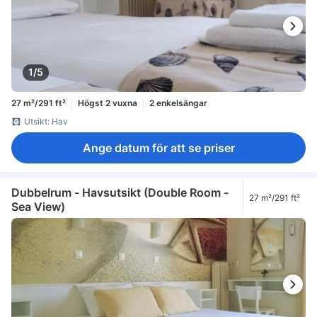
1/5
27 m²/291 ft²
Högst 2 vuxna
2 enkelsängar
Utsikt: Hav
Ange datum för att se priser
Dubbelrum - Havsutsikt (Double Room -
27 m²/291 ft²
Sea View)