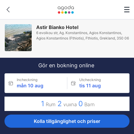
Astir Bianko Hotel
6 evoikou str, Ag. Konstantinos, Agios Konstantinos,
Agios Konstantinos (Fthiotis), Fthiotis, Grekland, 350 06
Gör en bokning online
Incheckning
Utcheckning
mån 10 aug
tis 11 aug
1
2
0
Rum
vuxna
Barn
Kolla tillgänglighet och priser