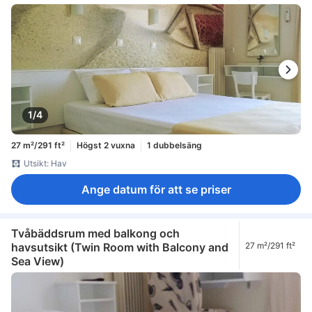
1/4
27 m²/291 ft²
Högst 2 vuxna
1 dubbelsäng
Utsikt: Hav
Ange datum för att se priser
Tvåbäddsrum med balkong och
havsutsikt (Twin Room with Balcony and
27 m²/291 ft²
Sea View)