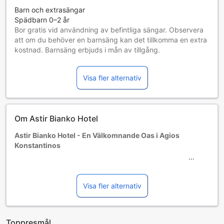
Barn och extrasängar
Spädbarn 0–2 år
Bor gratis vid användning av befintliga sängar. Observera
att om du behöver en barnsäng kan det tillkomma en extra
kostnad. Barnsäng erbjuds i mån av tillgång.
Barn 3–12 år
Bor gratis om befintliga sängar används.
Visa fler alternativ
Gäster 13 år och äldre betraktas som vuxna
Tillgång av extrasängar beror på vilket rum du väljer. Var
god kontrollera rummets beläggning för mer information.
Vid bokning av fler än 5 rum är det möjligt att andra regler
Om Astir Bianko Hotel
och tillägg gäller.
Astir Bianko Hotel - En Välkomnande Oas i Agios
Konstantinos
Välkommen till Astir Bianko Hotel, en charmig tvåstjärnig
oas belägen i den pittoreska kuststaden Agios Konstantinos
Visa fler alternativ
i Fthiotis, Grekland. Med sina 27 bekväma rum erbjuder
hotellet en perfekt bas för att utforska de vackra
omgivningarna och njuta av den grekiska livsstilen. Här kan
Toppresmål