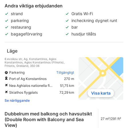
Andra viktiga erbjudanden
strand
Gratis Wi-Fi
parkering
incheckning dygnet runt
restaurang
bar
bagageförvaring
husdjur tillåts
Läge
6 evoikou str, Ag. Konstantinos, Agios
Konstantinos, Agios Konstantinos (Fthiotis),
Fthiotis, Grekland, 350 06
Parkering
Tillgängligt
Port of Ag Konstantinos
270 m
Nea Aghialos nationella flygplats
51,75 km
Skiathos flygplats
72,29 km
Visa karta
Se närliggande
Dubbelrum med balkong och havsutsikt
(Double Room with Balcony and Sea
27 m²/291 ft²
View)