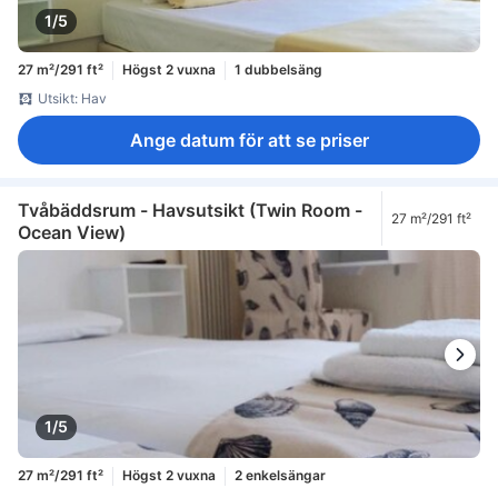
1/5
27 m²/291 ft²
Högst 2 vuxna
1 dubbelsäng
Utsikt: Hav
Ange datum för att se priser
Tvåbäddsrum - Havsutsikt (Twin Room -
27 m²/291 ft²
Ocean View)
1/5
27 m²/291 ft²
Högst 2 vuxna
2 enkelsängar