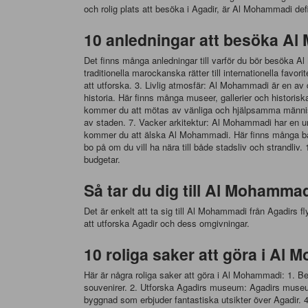
och rolig plats att besöka i Agadir, är Al Mohammadi defin
10 anledningar att besöka Al
Det finns många anledningar till varför du bör besöka Al
traditionella marockanska rätter till internationella fa
att utforska. 3. Livlig atmosfär: Al Mohammadi är en av d
historia. Här finns många museer, gallerier och historis
kommer du att mötas av vänliga och hjälpsamma människor.
av staden. 7. Vacker arkitektur: Al Mohammadi har en un
kommer du att älska Al Mohammadi. Här finns många barer
bo på om du vill ha nära till både stadsliv och strandli
budgetar.
Så tar du dig till Al Mohammad
Det är enkelt att ta sig till Al Mohammadi från Agadirs fl
att utforska Agadir och dess omgivningar.
10 roliga saker att göra i Al
Här är några roliga saker att göra i Al Mohammadi: 1. B
souvenirer. 2. Utforska Agadirs museum: Agadirs museum
byggnad som erbjuder fantastiska utsikter över Agadir. 4