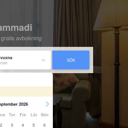
ohammadi
 gratis avbokning
 vuxna
SÖK
 rum
eptember 2026
ns
Tor
Fre
Lör
Sön
2
3
4
5
6