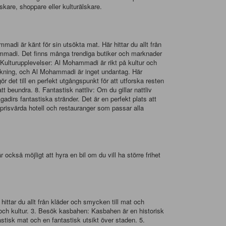
lskare, shoppare eller kulturälskare.
adi är känt för sin utsökta mat. Här hittar du allt från
ohammadi. Det finns många trendiga butiker och marknader
. Kulturupplevelser: Al Mohammadi är rikt på kultur och
folkning, och Al Mohammadi är inget undantag. Här
 det till en perfekt utgångspunkt för att utforska resten
beundra. 8. Fantastisk nattliv: Om du gillar nattliv
irs fantastiska stränder. Det är en perfekt plats att
 prisvärda hotell och restauranger som passar alla
 också möjligt att hyra en bil om du vill ha större frihet
ittar du allt från kläder och smycken till mat och
och kultur. 3. Besök kasbahen: Kasbahen är en historisk
stisk mat och en fantastisk utsikt över staden. 5.