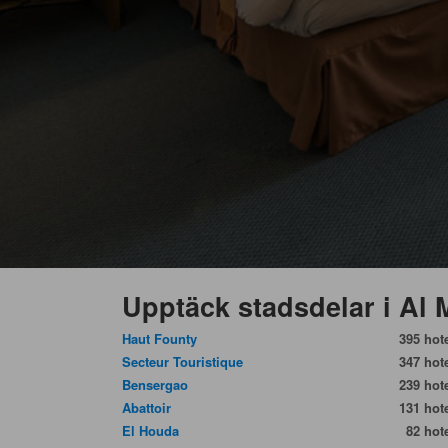
Upptäck stadsdelar i A
Haut Founty
395 hote
Secteur Touristique
347 hote
Bensergao
239 hote
Abattoir
131 hote
El Houda
82 hote