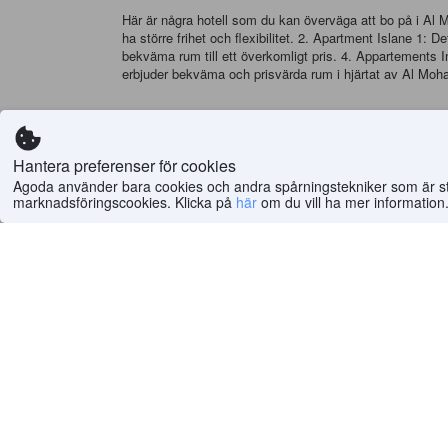
Här är några hotell som du kan överväga att bo på i Al 
ha större frihet och flexibilitet. 2. Apartment Islane 1
bekväma rum till ett överkomligt pris. 4. Appartements
erbjuder bekväma och prisvärda rum i hjärtat av Al Mo
Maträtter att prova i Al Moha
Al Mohammadi är känt för sin utsökta mat. Här är några m
Hantera preferenser för cookies
kryddor som tillagas i en lergryta. 2. Couscous: Cous
Harira är en traditionell marockansk soppa som vanligtvi
Agoda använder bara cookies och andra spårningstekniker som är strik
marknadsföringscookies. Klicka på
här
om du vill ha mer information
Pastilla är en traditionell marockansk maträtt som består
fantastiska mat och trendiga butiker finns det alltid nå
hotell på Agoda.com för en smidig och prisvärd resa.
Hem
>
Världen
(
6 492 532
)
>
Marocko Hotell
(
44 643
)
Hjälp
Företag
Hjälpcenter
Om oss
Vanliga frågor (FAQ)
Jobb
Integritetspolicy
Press
Sälj inte min info
Utvalda guider