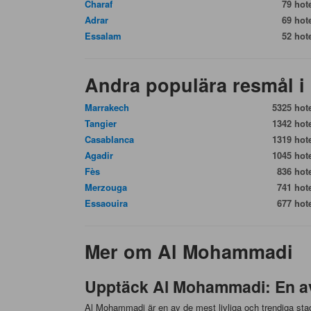
Charaf
79 hote
Adrar
69 hote
Essalam
52 hote
Andra populära resmål i
Marrakech
5325 hote
Tangier
1342 hote
Casablanca
1319 hote
Agadir
1045 hote
Fès
836 hote
Merzouga
741 hote
Essaouira
677 hote
Mer om Al Mohammadi
Upptäck Al Mohammadi: En a
Al Mohammadi är en av de mest livliga och trendiga stads