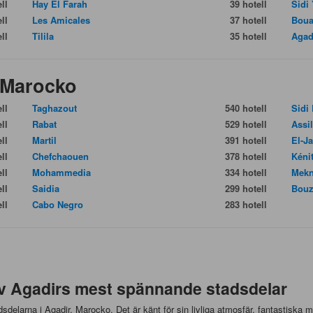
ll
Hay El Farah
39 hotell
Sidi
ll
Les Amicales
37 hotell
Boua
ll
Tilila
35 hotell
Agad
 Marocko
ll
Taghazout
540 hotell
Sidi
ll
Rabat
529 hotell
Assi
ll
Martil
391 hotell
El-J
ll
Chefchaouen
378 hotell
Kéni
ll
Mohammedia
334 hotell
Mek
ll
Saidia
299 hotell
Bouz
ll
Cabo Negro
283 hotell
v Agadirs mest spännande stadsdelar
delarna i Agadir, Marocko. Det är känt för sin livliga atmosfär, fantastiska 