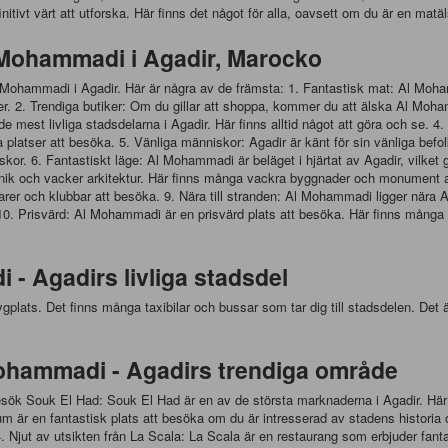
itivt värt att utforska. Här finns det något för alla, oavsett om du är en matä
 Mohammadi i Agadir, Marocko
 Mohammadi i Agadir. Här är några av de främsta: 1. Fantastisk mat: Al Mohamm
voriter. 2. Trendiga butiker: Om du gillar att shoppa, kommer du att älska Al M
e mest livliga stadsdelarna i Agadir. Här finns alltid något att göra och se. 4
ka platser att besöka. 5. Vänliga människor: Agadir är känt för sin vänliga be
 6. Fantastiskt läge: Al Mohammadi är beläget i hjärtat av Agadir, vilket gör
ik och vacker arkitektur. Här finns många vackra byggnader och monument att 
 och klubbar att besöka. 9. Nära till stranden: Al Mohammadi ligger nära Agad
v. 10. Prisvärd: Al Mohammadi är en prisvärd plats att besöka. Här finns många
i - Agadirs livliga stadsdel
ygplats. Det finns många taxibilar och bussar som tar dig till stadsdelen. Det är
 Mohammadi - Agadirs trendiga område
esök Souk El Had: Souk El Had är en av de största marknaderna i Agadir. Här h
 är en fantastisk plats att besöka om du är intresserad av stadens historia 
. Njut av utsikten från La Scala: La Scala är en restaurang som erbjuder fanta