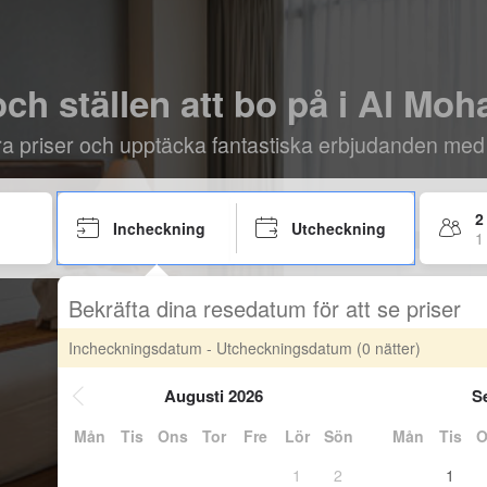
och ställen att bo på i Al M
öra priser och upptäcka fantastiska erbjudanden med
2
Incheckning
Utcheckning
1
Bekräfta dina resedatum för att se priser
Incheckningsdatum - Utcheckningsdatum
(0 nätter)
Augusti 2026
S
Mån
Tis
Ons
Tor
Fre
Lör
Sön
Mån
Tis
O
1
2
1