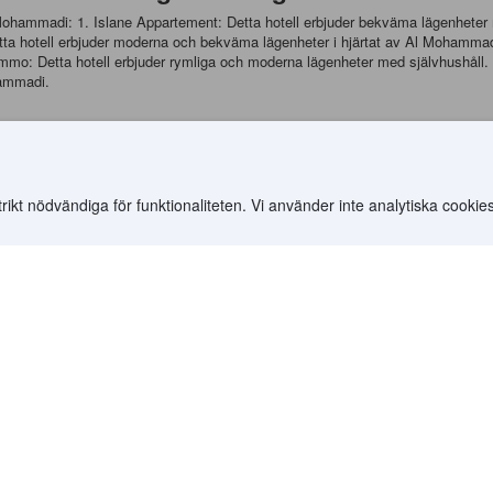
Mohammadi: 1. Islane Appartement: Detta hotell erbjuder bekväma lägenheter me
: Detta hotell erbjuder moderna och bekväma lägenheter i hjärtat av Al Mohammad
 Immo: Detta hotell erbjuder rymliga och moderna lägenheter med självhushåll
hammadi.
mmadi, Agadir - En kulinarisk upplevelse
aträtter som du bör prova: 1. Tajine: Tajine är en traditionell marockansk ma
cous är en annan populär marockansk maträtt som består av små korn av durum
s serveras som förrätt. 4. Zaalouk: Zaalouk är en marockansk aubergineröra so
t nödvändiga för funktionaliteten. Vi använder inte analytiska cookies
.
 av lager av filodeg, kyckling och mandel. Al Mohammadi är en fantastisk plats
got att göra och se här. Oavsett om du är en matälskare, shoppare eller kultu
>
Souss-Massa-Drâa Hotell
(
3 537
)
>
Agadir Hotell
(
1 045
)
>
Al Mohamma
Resmål
Partners
Länder
YCS-partnerportal
Alla flygrutter
Partner Hub
Annonsera på Ag
Samarbetspartne