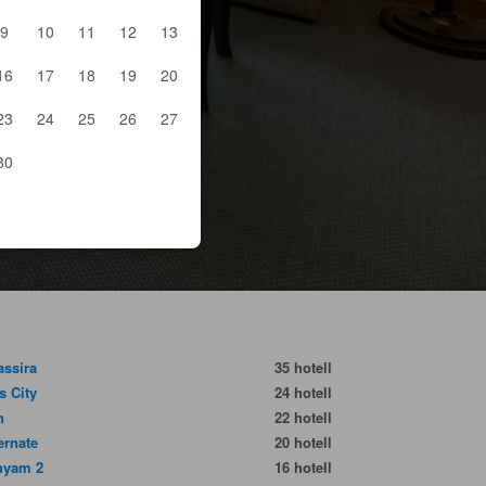
9
10
11
12
13
16
17
18
19
20
23
24
25
26
27
30
assira
35 hotell
s City
24 hotell
h
22 hotell
rnate
20 hotell
hyam 2
16 hotell