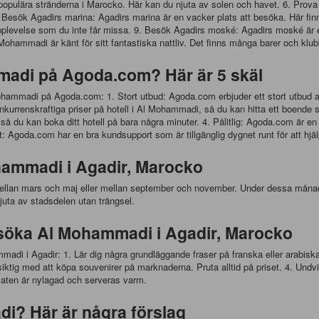
populära stränderna i Marocko. Här kan du njuta av solen och havet. 6. Pro
 Besök Agadirs marina: Agadirs marina är en vacker plats att besöka. Här finn
levelse som du inte får missa. 9. Besök Agadirs moské: Agadirs moské är en
 Mohammadi är känt för sitt fantastiska nattliv. Det finns många barer och klu
mmadi på Agoda.com? Här är 5 skäl
Al Mohammadi på Agoda.com: 1. Stort utbud: Agoda.com erbjuder ett stort utbud 
onkurrenskraftiga priser på hotell i Al Mohammadi, så du kan hitta ett boende
du kan boka ditt hotell på bara några minuter. 4. Pålitlig: Agoda.com är en p
t: Agoda.com har en bra kundsupport som är tillgänglig dygnet runt för att hjäl
hammadi i Agadir, Marocko
llan mars och maj eller mellan september och november. Under dessa månader
uta av stadsdelen utan trängsel.
besöka Al Mohammadi i Agadir, Marocko
madi i Agadir: 1. Lär dig några grundläggande fraser på franska eller arabisk
rsiktig med att köpa souvenirer på marknaderna. Pruta alltid på priset. 4. Undvi
t maten är nylagad och serveras varm.
i? Här är några förslag