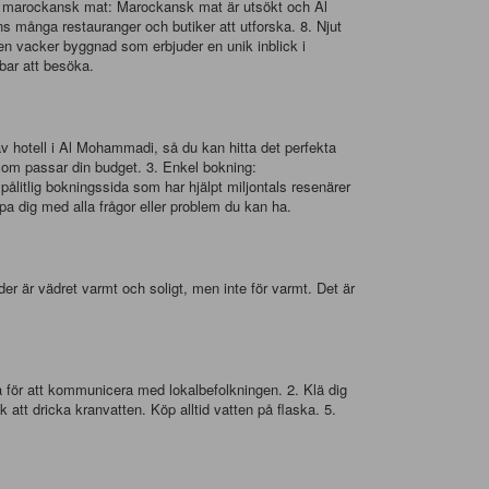
va marockansk mat: Marockansk mat är utsökt och Al
s många restauranger och butiker att utforska. 8. Njut
 vacker byggnad som erbjuder en unik inblick i
bbar att besöka.
av hotell i Al Mohammadi, så du kan hitta det perfekta
 som passar din budget. 3. Enkel bokning:
ålitlig bokningssida som har hjälpt miljontals resenärer
pa dig med alla frågor eller problem du kan ha.
 är vädret varmt och soligt, men inte för varmt. Det är
a för att kommunicera med lokalbefolkningen. 2. Klä dig
k att dricka kranvatten. Köp alltid vatten på flaska. 5.