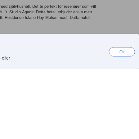
d självhushåll. Det är perfekt för resenärer som vill
i. 3. Studio Agadir: Detta hotell erbjuder enkla men
. 5. Residence Islane Hay Mohammadi: Detta hotell
trätt som vanligtvis består av kött, grönsaker och
Ok
vete som serveras med grönsaker och kött. 3. Harira:
m vanligtvis serveras som tillbehör. 5. Pastilla:
 eller
 att besöka i Agadir, Marocko. Med sitt livliga nattliv,
rälskare, kommer du att älska Al Mohammadi. Boka ditt
di
Skaffa appen
iOS app
Android app
oda
rs