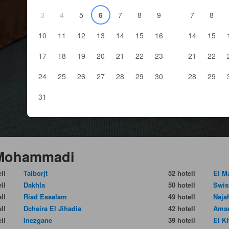
3
4
5
6
7
8
9
7
8
10
11
12
13
14
15
16
14
15
17
18
19
20
21
22
23
21
22
24
25
26
27
28
29
30
28
29
31
l Mohammadi
ll
Talborjt
52 hotell
El M
ll
Dakhla
50 hotell
Swis
ll
Riad Essalam
49 hotell
Naja
ll
Dcheira El Jihadia
42 hotell
Amse
ll
Inezgane
39 hotell
El K