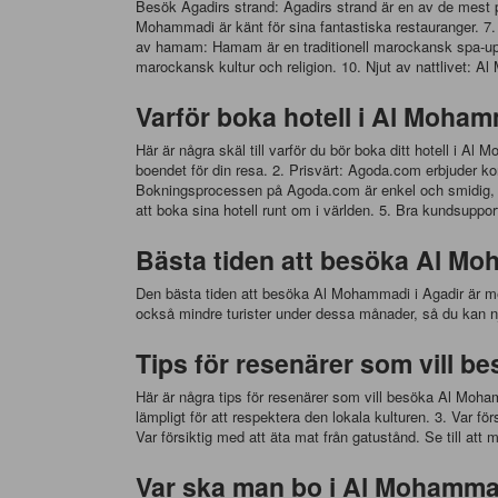
Besök Agadirs strand: Agadirs strand är en av de mest 
Mohammadi är känt för sina fantastiska restauranger. 7.
av hamam: Hamam är en traditionell marockansk spa-upp
marockansk kultur och religion. 10. Njut av nattlivet: Al
Varför boka hotell i Al Moha
Här är några skäl till varför du bör boka ditt hotell i 
boendet för din resa. 2. Prisvärt: Agoda.com erbjuder k
Bokningsprocessen på Agoda.com är enkel och smidig, så 
att boka sina hotell runt om i världen. 5. Bra kundsuppor
Bästa tiden att besöka Al Mo
Den bästa tiden att besöka Al Mohammadi i Agadir är me
också mindre turister under dessa månader, så du kan nj
Tips för resenärer som vill 
Här är några tips för resenärer som vill besöka Al Moham
lämpligt för att respektera den lokala kulturen. 3. Var fö
Var försiktig med att äta mat från gatustånd. Se till at
Var ska man bo i Al Mohammad