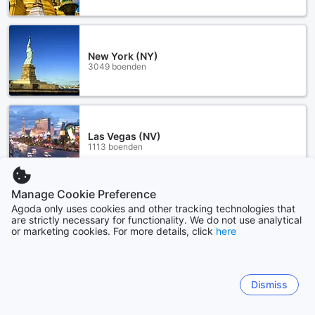
New York (NY)
3049 boenden
Las Vegas (NV)
1113 boenden
Manage Cookie Preference
Visa mer
Agoda only uses cookies and other tracking technologies that
are strictly necessary for functionality. We do not use analytical
or marketing cookies. For more details, click
here
Se alla
Sitemap
Dismiss