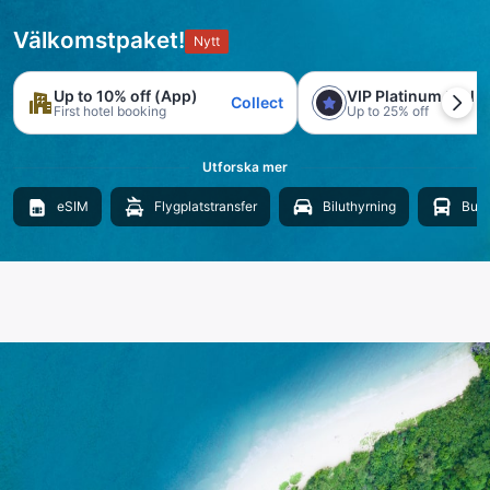
Välkomstpaket!
Nytt
Up to 10% off (App)
VIP Platinum trial
Collect
First hotel booking
Up to 25% off
Utforska mer
eSIM
Flygplatstransfer
Biluthyrning
Buss