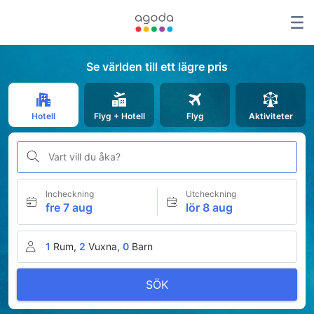
Se världen till ett lägre pris
Hotell
Flyg + Hotell
Flyg
Aktiviteter
Vart vill du åka?
Incheckning
Utcheckning
fre 7 aug
lör 8 aug
1
Rum,
2
Vuxna,
0
Barn
SÖK