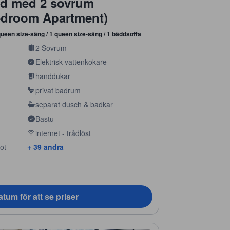
rd med 2 sovrum
edroom Apartment)
queen size-säng / 1 queen size-säng / 1 bäddsoffa
2 Sovrum
Elektrisk vattenkokare
handdukar
privat badrum
separat dusch & badkar
Bastu
internet - trådlöst
ot
+ 39 andra
tum för att se priser