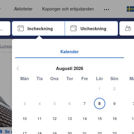
rt en vistelse innan omdömet kan skickas. Betyg och kommentarer som d
a Lumpur
Välj ditt 
Välj valut
Aktiviteter
Kuponger och erbjudanden
 använd piltangenterna eller tabbtangenten för att navigera, tryck på Enter för 
Incheckning
Utcheckning
Tryck på Enter för att börja navigera genom datumväljaren. Använd pi
 Lumpur
(
19 902
)
Kuala Lumpur Lägenheter
(
19 013
)
Boka KL Sentral Ban
Kalender
Augusti 2026
Mån
Tis
Ons
Tor
Fre
Lör
Sön
M
1
2
3
4
5
6
7
8
9
10
11
12
13
14
15
16
1
Se alla foton
17
18
19
20
21
22
23
2