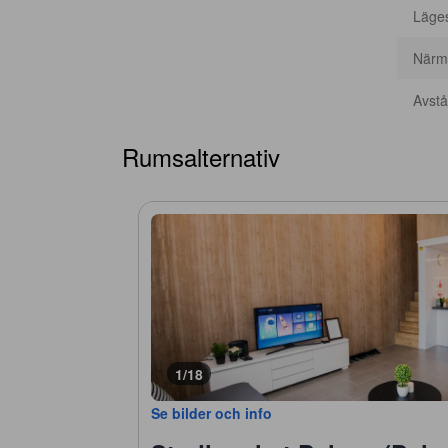
Läge
Närma
Avstån
Rumsalternativ
1/18
Se bilder och info