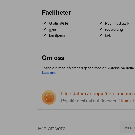
Faciliteter
Gratis Wi-Fi
Pool med utsikt
gym
restaurang
familjerum
kök
Om oss
Starta din resa på ett härligt sätt med en vistelse på dett
Lumpur Sentral-delen av Kuala Lumpur, gör detta boende at
Läs mer
förrän du besökt välkända Petronas Twin Towers. Rankat me
fitnesscenter, utomhuspool och restaurang på plats.
Dina datum är populära bland res
Populär destination! Boenden i
Kuala 
Bra att veta
Valut