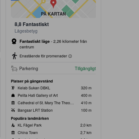
•
Nuocean Sdn Bhd Station är inom 0.56 km
PÅ KARTAN
8,8
Fantastiskt
Lägesbetyg
Fantastiskt läge
-
2,26 kilometer från
centrum
Enastående för promenader
Parkering
Tillgängligt
Platser på gångavstånd
Kelab Sukan DBKL
320 m
Pelita Hati Gallery of Art
400 m
m och toalettartiklar
Kök
Laga din egen mat
Cathedral of St. Mary The Theotokos
410 m
 handdukar, hårtork, privat badrum,
kokvrå, komplett kök, kyls
Bangsar LRT Station
100 m
ingsprodukter, separat dusch & badkar, spegel
mikrovågsugn, Vattenkoka
Populära landmärken
+
1
KL Fågel Park
2,0 km
China Town
2,7 km