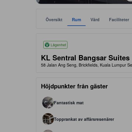
Översikt
Rum
Värd
Faciliteter
Stjärnklassificeringar baseras bland annat på bek
tooltip
3 av 5 stjärnor
Lägenhet
KL Sentral Bangsar Suites
58 Jalan Ang Seng, Brickfields, Kuala Lumpur S
Höjdpunkter från gäster
Fantastisk mat
Topprankat av affärsresenärer