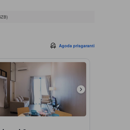
SZB)
Agoda prisgaranti