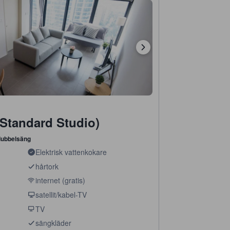
(Standard Studio)
dubbelsäng
Elektrisk vattenkokare
hårtork
internet (gratis)
satellit/kabel-TV
TV
sängkläder