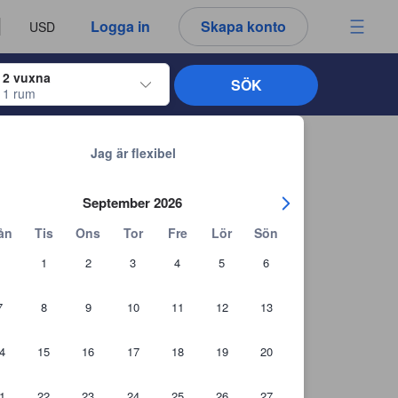
u ser är därför alltid autentiska.
språk
a
Logga in
Skapa konto
USD
att välja
2 vuxna
SÖK
1 rum
ltangenterna för att navigera genom in- och utcheckningsdatumen. När du väl
Tillbaka till sökresultaten
gsar Suites (EST) by Luxury Suites Asia
Jag är flexibel
September 2026
ån
Tis
Ons
Tor
Fre
Lör
Sön
1
2
3
4
5
6
7
8
9
10
11
12
13
4
15
16
17
18
19
20
+31 gästfoton
1
22
23
24
25
26
27