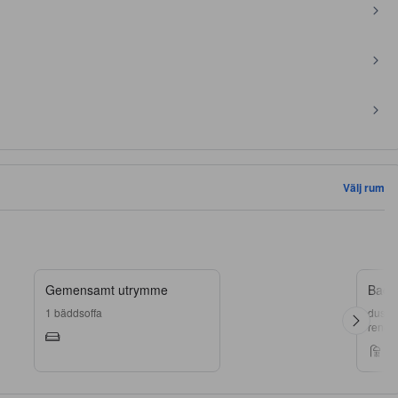
Välj rum
Gemensamt utrymme
Badru
1 bäddsoffa
dusch,
rengör