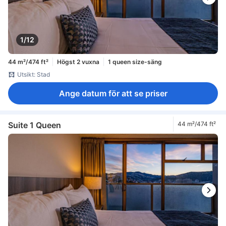
1/12
44 m²/474 ft²
Högst 2 vuxna
1 queen size-säng
Utsikt: Stad
Ange datum för att se priser
Suite 1 Queen
44 m²/474 ft²