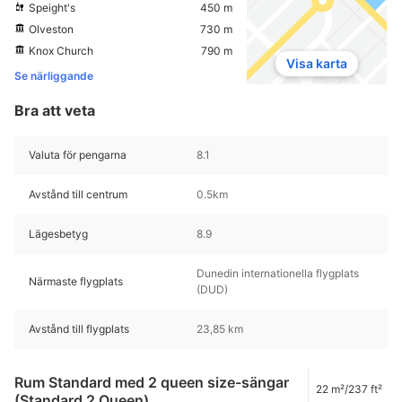
Speight's
450 m
Olveston
730 m
Knox Church
790 m
Visa karta
Se närliggande
Bra att veta
Valuta för pengarna
8.1
Avstånd till centrum
0.5km
Lägesbetyg
8.9
Dunedin internationella flygplats
Närmaste flygplats
(DUD)
Avstånd till flygplats
23,85 km
Rum Standard med 2 queen size-sängar
22 m²/237 ft²
(Standard 2 Queen)