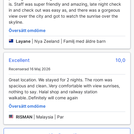
Kingsgate Hotel Dunedin erbjuder en bekväm och
is. Staff was super friendly and amazing, late night check
avkopplande atmosfär med sina välutrustade rum som är
in and check out was easy as, and there was a gorgeous
designade för att ge en minnesvärd vistelse. Varje rum är
view over the city and got to watch the sunrise over the
utrustat med en bekväm balkong eller terrass, där du kan
skyline.
njuta av den friska luften och den vackra utsikten över
Översätt omdöme
staden. För din underhållning finns det en modern TV med
satellit- och kabelkanaler, perfekt för avkoppling efter en
Layane
|
Nya Zeeland | Familj med äldre barn
lång dag med sightseeing. Dessutom kan du njuta av en
kopp kaffe eller te, tack vare de praktiska kaffekokarna
och det kostnadsfria instantkaffet och teet som erbjuds.
Excellent
10,0
För att säkerställa din komfort har rummen också bekväma
badrockar och en hårtork, så att du kan fräscha upp dig
Recenserad 16 Maj 2026
efter en lång dag. De rymliga rummen har en separat
Great location. We stayed for 2 nights. The room was
vardagsrum som ger extra utrymme för avkoppling eller
spacious and clean..Very comfortable with view sunrises,
arbete. Du hittar även ett kylskåp för att förvara dina
nothing to say. Halal shop and railway station
snacks och drycker, samt noggrant utvalda toalettartiklar
walkable..Definitely will come again
som ger en extra touch av lyx. Med
mörkläggningsgardiner, fräscha sängkläder och
Översätt omdöme
handdukar, är Kingsgate Hotel Dunedin det perfekta valet
RISMAN
|
Malaysia | Par
för en avkopplande och bekväm vistelse.
Matupplevelser på Kingsgate Hotel Dunedin