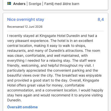
och avkopplande.
Anders
|
Sverige | Familj med äldre barn
Bekvämlighetsfaciliteter på Kingsgate Hotel Dunedin
Nice overnight stay
8,4
Kingsgate Hotel Dunedin erbjuder en rad
bekvämlighetsfaciliteter som gör din vistelse både bekväm
Recenserad 12 Juni 2026
och avkopplande. För dem som reser med mycket bagage
I recently stayed at Kingsgate Hotel Dunedin and had a
eller planerar att stanna längre, finns det praktiska tjänster
very pleasant experience. The hotel is in an excellent
som bagageförvaring, vilket gör det enkelt att utforska
central location, making it easy to walk to shops,
Dunedin utan att behöva bära på tunga väskor. Hotellet
restaurants, and many of Dunedin’s attractions. The room
erbjuder också daglig städning, vilket säkerställer att ditt
was clean, comfortable, and well maintained, with
rum alltid är fräscht och inbjudande när du återvänder efter
everything I needed for a relaxing stay. The staff were
en dag fylld av äventyr.
friendly, welcoming, and helpful throughout my visit. I
För att hålla kontakten med nära och kära eller för att
particularly appreciated the convenient parking and the
planera dina dagliga aktiviteter, erbjuder Kingsgate Hotel
beautiful views over the city. The breakfast was enjoyable
Dunedin gratis Wi-Fi i alla rum samt i de allmänna
and provided a good start to the day. Overall, Kingsgate
utrymmena. Du kan enkelt dela dina reseupplevelser eller
Hotel offers great value for money, comfortable
arbeta på distans utan avbrott. Dessutom finns det en
accommodation, and a convenient location. I would happily
tvättservice och kemtvätt tillgänglig, så att du kan fräscha
stay here again and would recommend it to anyone visiting
upp dina kläder under din vistelse. För extra trygghet finns
Dunedin.
även säkerhetsboxar där du kan förvara värdesaker, vilket
ger dig sinnesro medan du njuter av ditt besök i denna
Översätt omdöme
vackra stad.