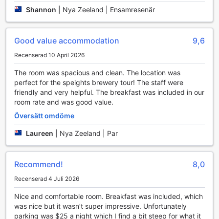
Shannon
|
Nya Zeeland | Ensamresenär
Transportfaciliteter på Kingsgate Hotel Dunedin
Kingsgate Hotel Dunedin erbjuder utmärkta
Good value accommodation
9,6
transportfaciliteter som gör det enkelt för gäster att
Recenserad 10 April 2026
utforska den vackra staden Dunedin och dess omgivningar.
Hotellet har en bekväm parkeringsplats på plats, vilket
The room was spacious and clean. The location was
innebär att du kan parkera ditt fordon säkert och enkelt
perfect for the speights brewery tour! The staff were
under din vistelse. Självparkering är tillgänglig för gäster,
friendly and very helpful. The breakfast was included in our
vilket ger dig friheten att komma och gå som du vill.
room rate and was good value.
Observera att parkeringsavgifter kan tillkomma, så det är
Översätt omdöme
bra att ha detta i åtanke när du planerar din resa.
För dem som föredrar att inte köra, erbjuder Kingsgate
Laureen
|
Nya Zeeland | Par
Hotel Dunedin även en pålitlig taxitjänst. Detta gör det
enkelt att ta sig till och från hotellet, samt att utforska
lokala attraktioner utan krångel. Oavsett om du reser för
Recommend!
8,0
affärer eller nöje, är transportalternativen på Kingsgate
Hotel Dunedin designade för att ge dig en smidig och
Recenserad 4 Juli 2026
bekväm upplevelse.
Nice and comfortable room. Breakfast was included, which
Rumfaciliteter på Kingsgate Hotel Dunedin
was nice but it wasn’t super impressive. Unfortunately
parking was $25 a night which I find a bit steep for what it