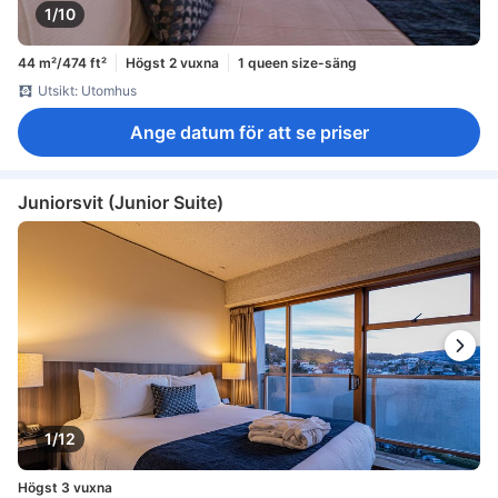
1/10
44 m²/474 ft²
Högst 2 vuxna
1 queen size-säng
Utsikt: Utomhus
Ange datum för att se priser
Juniorsvit (Junior Suite)
1/12
Högst 3 vuxna