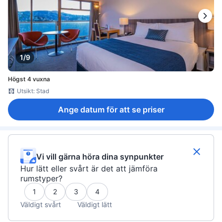
1/9
Högst 4 vuxna
Utsikt: Stad
Ange datum för att se priser
Vi vill gärna höra dina synpunkter
Hur lätt eller svårt är det att jämföra
rumstyper?
1
2
3
4
Väldigt svårt
Väldigt lätt