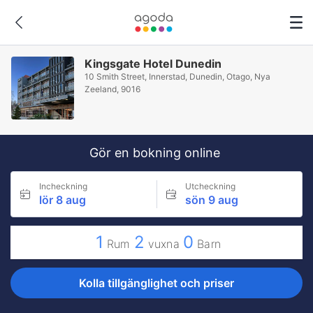
Kingsgate Hotel Dunedin
10 Smith Street, Innerstad, Dunedin, Otago, Nya
Zeeland, 9016
Gör en bokning online
Incheckning
Utcheckning
lör 8 aug
sön 9 aug
1
2
0
Rum
vuxna
Barn
Kolla tillgänglighet och priser