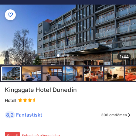
1/44
Kingsgate Hotel Dunedin
Hotell
8,2
Fantastiskt
306 omdömen
Gillad!
Bokad två gånger idag