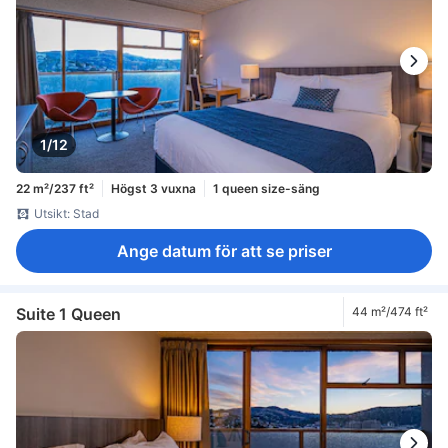
1/12
22 m²/237 ft²
Högst 3 vuxna
1 queen size-säng
Utsikt: Stad
Ange datum för att se priser
Suite 1 Queen
44 m²/474 ft²