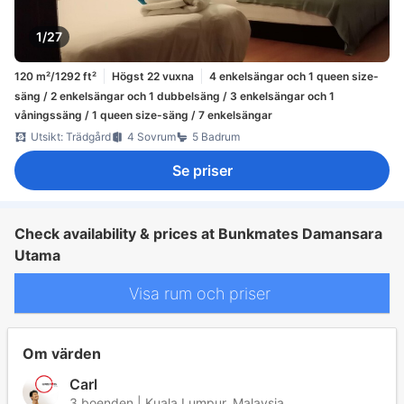
1/27
120 m²/1292 ft²
Högst 22 vuxna
4 enkelsängar och 1 queen size-
säng / 2 enkelsängar och 1 dubbelsäng / 3 enkelsängar och 1
våningssäng / 1 queen size-säng / 7 enkelsängar
Utsikt: Trädgård
4 Sovrum
5 Badrum
Se priser
Check availability & prices at Bunkmates Damansara
Utama
Visa rum och priser
Om värden
Carl
3 boenden | Kuala Lumpur, Malaysia