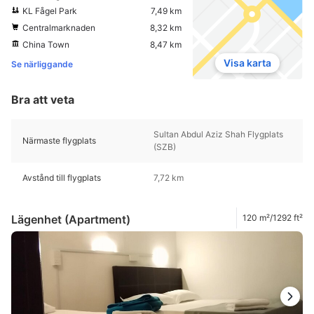
KL Fågel Park
7,49 km
Centralmarknaden
8,32 km
China Town
8,47 km
Visa karta
Se närliggande
Bra att veta
Sultan Abdul Aziz Shah Flygplats
Närmaste flygplats
(SZB)
Avstånd till flygplats
7,72 km
Lägenhet (Apartment)
120 m²/1292 ft²