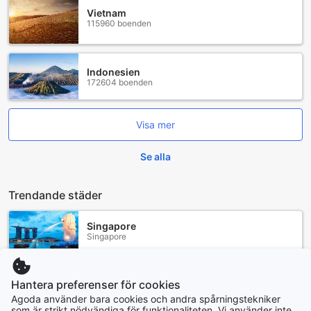
Vietnam
115960 boenden
Indonesien
172604 boenden
Visa mer
Se alla
Trendande städer
Singapore
Singapore
Sydney
Hantera preferenser för cookies
Australien
Agoda använder bara cookies och andra spårningstekniker
som är strikt nödvändiga för funktionaliteten. Vi använder inte