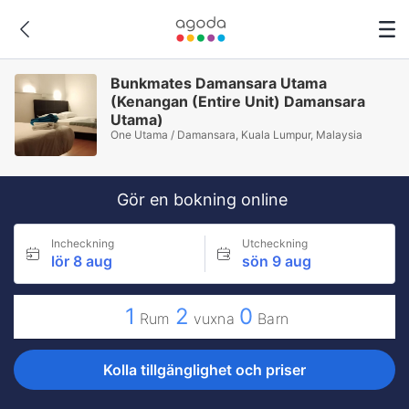
Bunkmates Damansara Utama
(Kenangan (Entire Unit) Damansara
Utama)
One Utama / Damansara, Kuala Lumpur, Malaysia
Gör en bokning online
Incheckning
Utcheckning
lör 8 aug
sön 9 aug
1
2
0
Rum
vuxna
Barn
Kolla tillgänglighet och priser