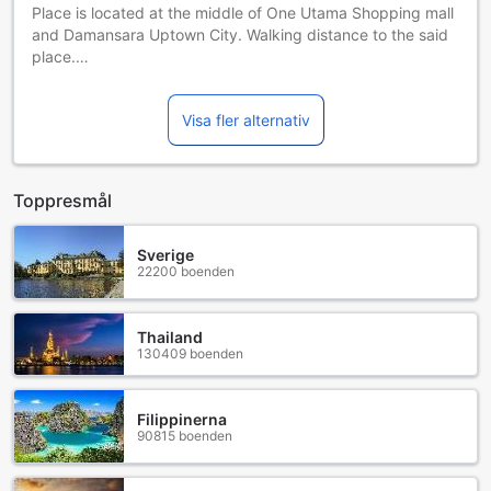
Place is located at the middle of One Utama Shopping mall
• Guests of all ages are welcome.
and Damansara Uptown City. Walking distance to the said
• Infant age until 2 year(s)
place.
• Child age until 12 year(s)
House come with single and queen size bed to cater
Visa fler alternativ
different needs. 4 room, 5 bathroom, 1 simple kitchen, 6 Air
Conditioner and many more facilities.
Good place for the retreat of more than 10 to 22 paxs.
Toppresmål
Sverige
22200 boenden
Thailand
130409 boenden
Filippinerna
90815 boenden