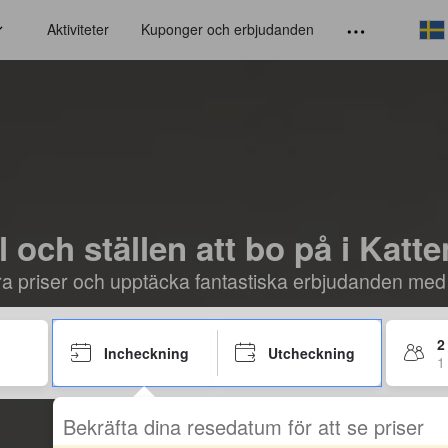
Aktiviteter
Kuponger och erbjudanden
l och ställen att bo på i Katt
öra priser och upptäcka fantastiska erbjudanden med
2
Incheckning
Utcheckning
1
Bekräfta dina resedatum för att se priser