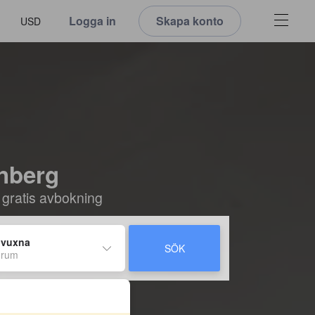
Logga in
Skapa konto
USD
enberg
 gratis avbokning
 vuxna
SÖK
 rum