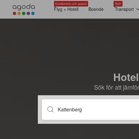
Kombinera och spara!
Nytt!
Flyg + Hotell
Boende
Transport
Hotel
Sök för att jämf