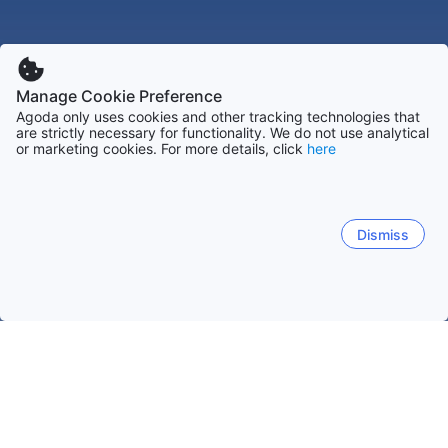
Manage Cookie Preference
Agoda only uses cookies and other tracking technologies that
are strictly necessary for functionality. We do not use analytical
or marketing cookies. For more details, click
here
Dismiss
Hem
Boenden Malaysia
Boenden Pahang
Boenden Genting 
Genting SkyWorlds Theme Park
Chin Swee Caves Temple