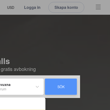
Logga in
Skapa konto
USD
lls
 gratis avbokning
 vuxna
SÖK
 rum