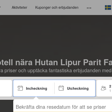
Aktiviteter
Kuponger och erbjudanden
tell nära Hutan Lipur Parit Fa
öra priser och upptäcka fantastiska erbjudanden med
2
Incheckning
Utcheckning
1
Bekräfta dina resedatum för att se priser