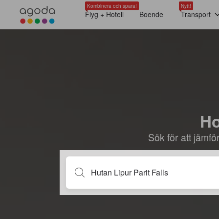
Kombinera och spara!
Nytt!
Flyg + Hotell
Boende
Transport
Ho
Sök för att jämf