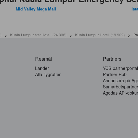
Mid Valley Mega Mall
Ist
1
)
>
Kuala Lumpur stat Hotell
(
24 338
)
>
Kuala Lumpur Hotell
(
19 902
)
>
Pa
Resmål
Partners
Länder
YCS-partnerportal
Alla flygrutter
Partner Hub
Annonsera på Ag
Samarbetspartne
Agodas API-doku