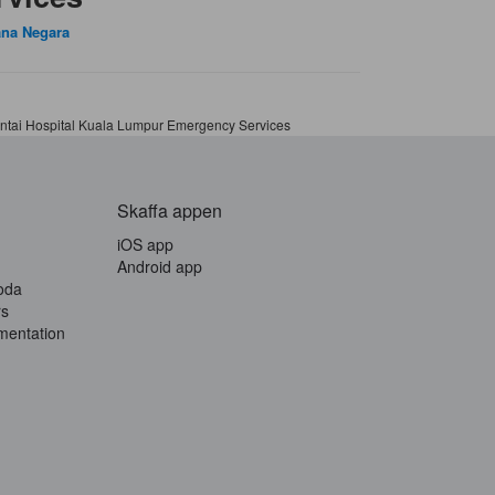
ana Negara
ntai Hospital Kuala Lumpur Emergency Services
Skaffa appen
iOS app
Android app
oda
rs
mentation