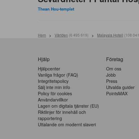
Thean Hou-templet
Hem
>
Världen
(
6 495 619
)
>
Malaysia Hotell
(
108 04
Hjälp
Företag
Hjälpcenter
Om oss
Vanliga frågor (FAQ)
Jobb
Integritetspolicy
Press
Sälj inte min info
Utvalda guider
Policy för cookies
PointsMAX
Användarvillkor
Lagen om digitala tjänster (EU)
Riktlinjer för innehåll och
rapportering
Uttalande om modernt slaveri