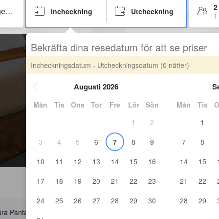
2
Incheckning
Utcheckning
1
Bekräfta dina resedatum för att se priser
Incheckningsdatum - Utcheckningsdatum
(0 nätter)
Augusti 2026
S
Mån
Tis
Ons
Tor
Fre
Lör
Sön
Mån
Tis
O
1
2
1
3
4
5
6
7
8
9
7
8
10
11
12
13
14
15
16
14
15
17
18
19
20
21
22
23
21
22
24
25
26
27
28
29
30
28
29
ll nära Pantai Hospital Kuala Lumpur Emergency Services?