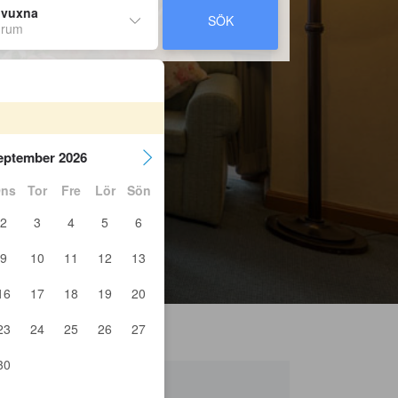
 vuxna
SÖK
 rum
eptember 2026
ns
Tor
Fre
Lör
Sön
2
3
4
5
6
9
10
11
12
13
16
17
18
19
20
23
24
25
26
27
30