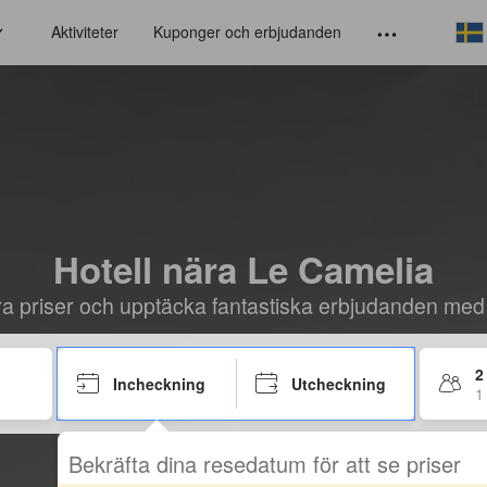
Aktiviteter
Kuponger och erbjudanden
Hotell nära Le Camelia
öra priser och upptäcka fantastiska erbjudanden med
2
Incheckning
Utcheckning
1
Bekräfta dina resedatum för att se priser