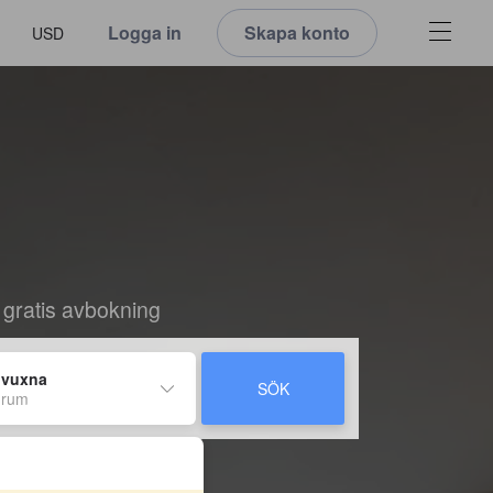
Logga in
Skapa konto
USD
 gratis avbokning
 vuxna
SÖK
 rum