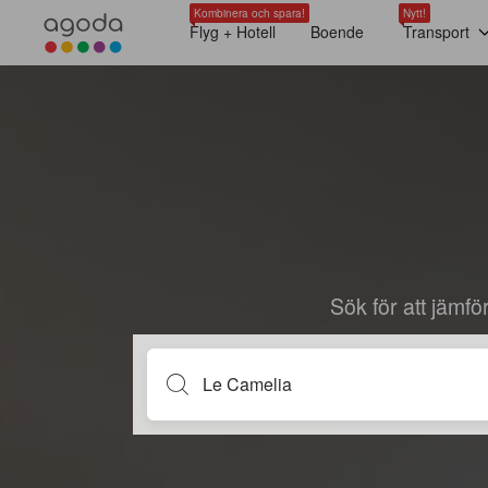
Kombinera och spara!
Nytt!
Flyg + Hotell
Boende
Transport
Sök för att jämf