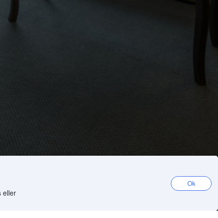
Ok
 eller