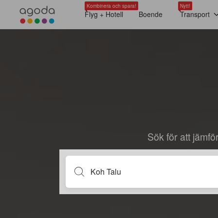
Kombinera och spara!
Nytt!
Flyg + Hotell
Boende
Transport
Sök för att jämf