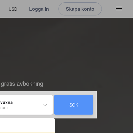
Logga in
Skapa konto
USD
 gratis avbokning
 vuxna
SÖK
 rum