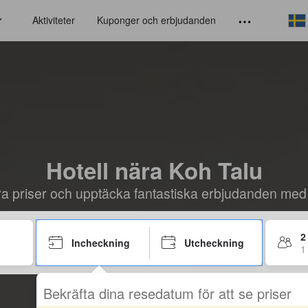
Aktiviteter
Kuponger och erbjudanden
Hotell nära Koh Talu
öra priser och upptäcka fantastiska erbjudanden med
2
Incheckning
Utcheckning
1
Bekräfta dina resedatum för att se priser