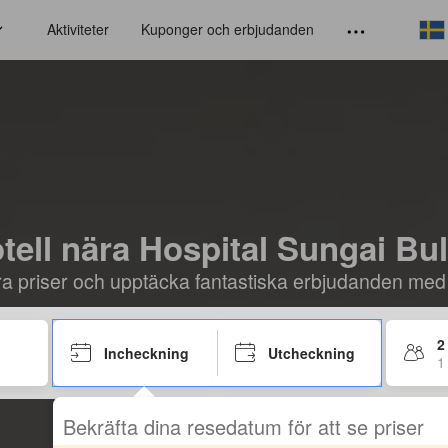
Aktiviteter
Kuponger och erbjudanden
tell nära Hospital Sungai Bu
öra priser och upptäcka fantastiska erbjudanden med
2
Incheckning
Utcheckning
1
Bekräfta dina resedatum för att se priser