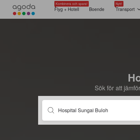
Kombinera och spara!
Nytt!
Flyg + Hotell
Boende
Transport
Ho
Sök för att jämf