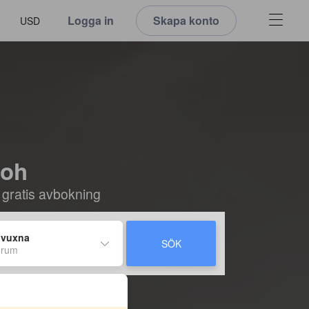
Logga in
Skapa konto
USD
loh
 gratis avbokning
 vuxna
SÖK
 rum