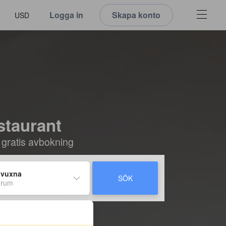
Logga in
Skapa konto
USD
staurant
 gratis avbokning
 vuxna
SÖK
 rum