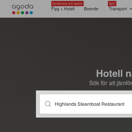
Kombinera och spara!
Nytt!
Flyg + Hotell
Boende
Transport
Hotell 
Sök för att jämf