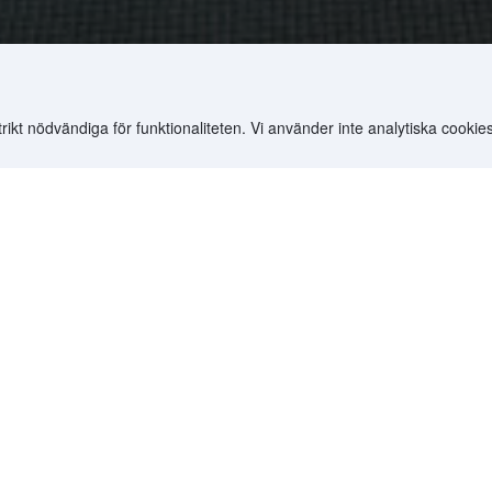
t nödvändiga för funktionaliteten. Vi använder inte analytiska cookies
.
astiskt
Silverstar Hotel
6.5
Bra
Hotel
å 11981
Baserat på 2859