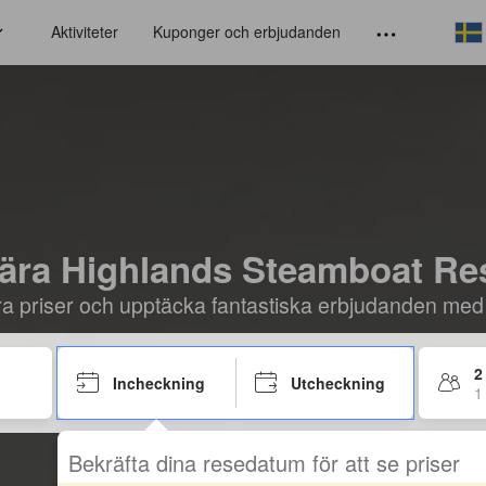
Aktiviteter
Kuponger och erbjudanden
nära Highlands Steamboat Re
öra priser och upptäcka fantastiska erbjudanden med
2
Incheckning
Utcheckning
1
Bekräfta dina resedatum för att se priser