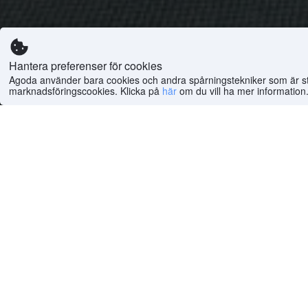
Hantera preferenser för cookies
Agoda använder bara cookies och andra spårningstekniker som är strik
marknadsföringscookies. Klicka på
här
om du vill ha mer information
Nyligen bokat
Kea Garden Guest
8
Fant
House
Baserat p