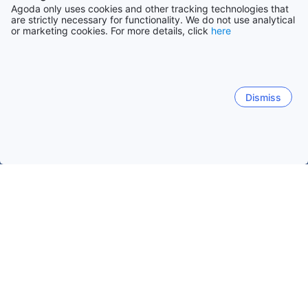
Agoda only uses cookies and other tracking technologies that
are strictly necessary for functionality. We do not use analytical
or marketing cookies. For more details, click
here
Dismiss
Hem
Boenden Malaysia
Boenden Kuala Lumpur stat
Boende
Populära resedatum
Ikväll
6 aug
Imorgon
7 aug