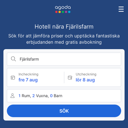
Hotell nära Fjärilsfarm
Sök för att jämföra priser och upptäcka fantastiska
erbjudanden med gratis avbokning
Fjärilsfarm
Incheckning
Utcheckning
fre 7 aug
lör 8 aug
1
Rum,
2
Vuxna,
0
Barn
SÖK