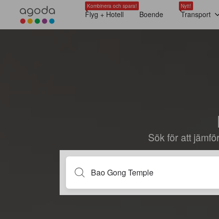
Kombinera och spara!
Nytt!
Flyg + Hotell
Boende
Transport
Sök för att jämf