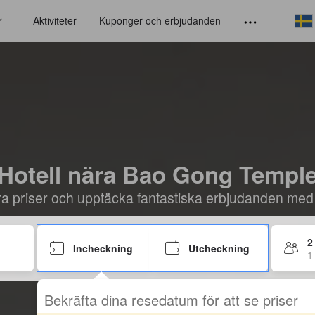
Aktiviteter
Kuponger och erbjudanden
Hotell nära Bao Gong Templ
öra priser och upptäcka fantastiska erbjudanden med
2
Incheckning
Utcheckning
1
Bekräfta dina resedatum för att se priser