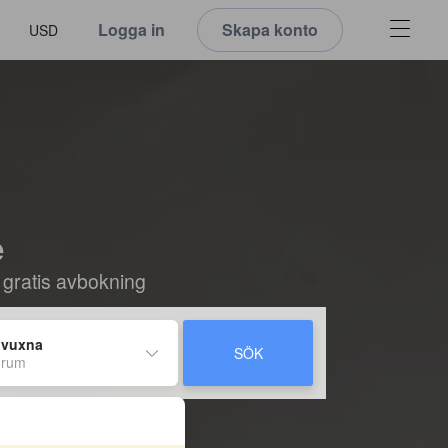
Logga in
Skapa konto
USD
e
 gratis avbokning
 vuxna
SÖK
 rum