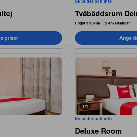
Se bilder och info
ite)
Tvåbäddsrum Del
Högst 3 vuxna
2 enkelsängar
e priser
Ange da
1/1
Se bilder och info
Deluxe Room