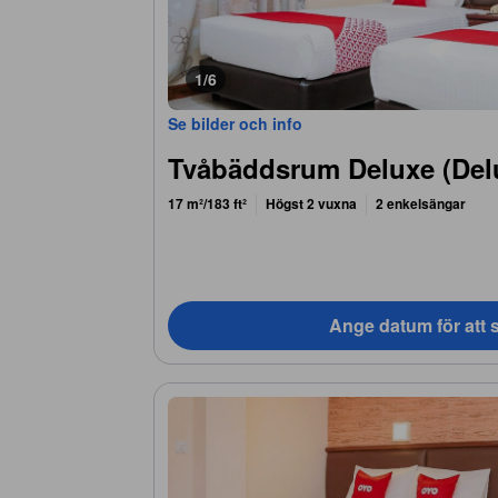
1/6
Se bilder och info
Tvåbäddsrum Deluxe (Del
17 m²/183 ft²
Högst 2 vuxna
2 enkelsängar
Ange datum för att s