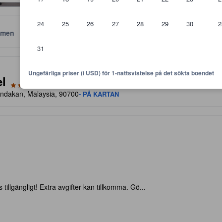
24
25
26
27
28
29
30
2
men
Läge
Policyer
31
 är riktlinjer för vilken nivå av komfort, faciliteter samt bekvämlighete
Ungefärliga priser (i USD) för 1-nattsvistelse på det sökta boendet
l
ndakan, Malaysia, 90700
- PÅ KARTAN
 tillgängligt! Extra avgifter kan tillkomma. Gö...