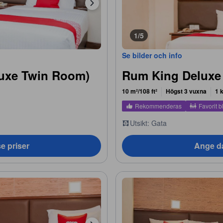
1/5
Se bilder och info
uxe Twin Room)
Rum King Deluxe
10 m²/108 ft²
Högst 3 vuxna
1 
Rekommenderas
Favorit b
Utsikt: Gata
e priser
Ange da