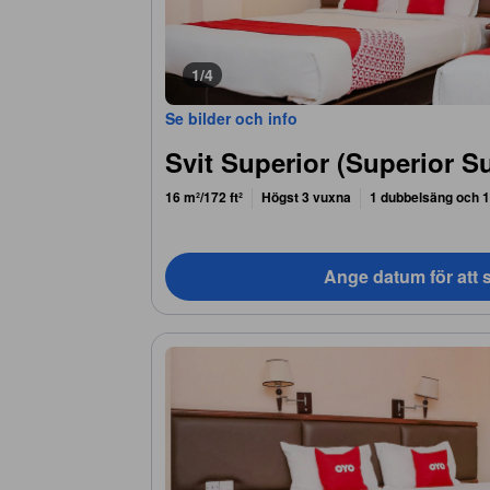
1/4
Se bilder och info
Svit Superior (Superior Su
16 m²/172 ft²
Högst 3 vuxna
1 dubbelsäng och 
Ange datum för att s