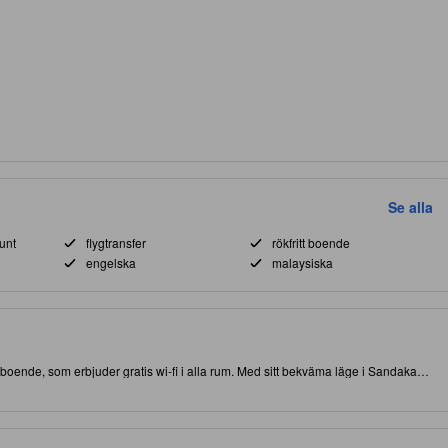
Se alla
unt
flygtransfer
rökfritt boende
engelska
malaysiska
ta boende, som erbjuder gratis wi-fi i alla rum. Med sitt bekväma läge i Sandakan
ra till både attraktioner och intressanta matställen. Detta 3.0-stjärniga boende
en under, och kvaliteten på, din vistelse.