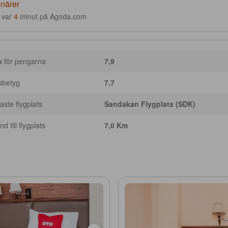
enärer
var
4
minut på Agoda.com
a för pengarna
7,9
sbetyg
7,7
ste flygplats
Sandakan Flygplats (SDK)
d till flygplats
7,0 Km