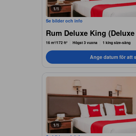
1/1
Se bilder och info
Rum Deluxe King (Deluxe
16 m²/172 ft²
Högst 3 vuxna
1 king size-säng
Ange datum för att s
1/1