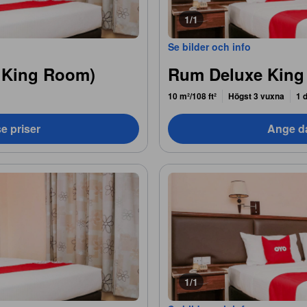
1/1
Se bilder och info
 King Room)
Rum Deluxe King
10 m²/108 ft²
Högst 3 vuxna
1 
e priser
Ange da
1/1