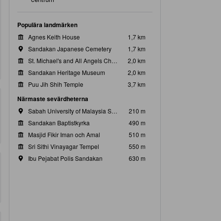
Populära landmärken
Agnes Keith House
1,7 km
Sandakan Japanese Cemetery
1,7 km
St. Michael's and All Angels Church
2,0 km
Sandakan Heritage Museum
2,0 km
Puu Jih Shih Temple
3,7 km
Närmaste sevärdheterna
Sabah University of Malaysia Sandakan Campus
210 m
Sandakan Baptistkyrka
490 m
Masjid Fikir Iman och Amal
510 m
Sri Sithi Vinayagar Tempel
550 m
Ibu Pejabat Polis Sandakan
630 m