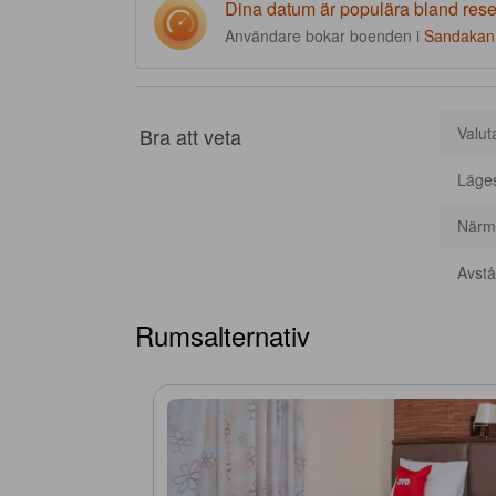
Dina datum är populära bland res
Användare bokar boenden i
Sandakan
Bra att veta
Valut
Läge
Närma
Avstån
Rumsalternativ