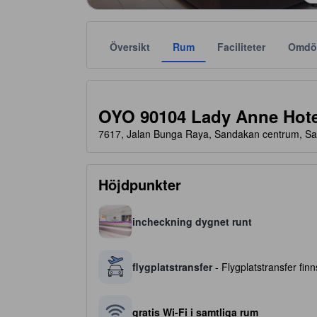
Översikt
Rum
Faciliteter
Omdö
Stjärnklassificeringar tillhandahålls av boendena och
tooltip
3 av 5 stjärnor
OYO 90104 Lady Anne Hote
7617, Jalan Bunga Raya, Sandakan centrum, Sa
Höjdpunkter
incheckning dygnet runt
flygplatstransfer
- Flygplatstransfer finns
gratis Wi-Fi i samtliga rum