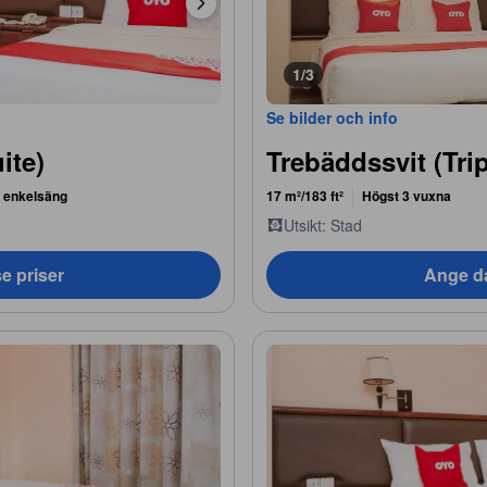
1/3
Se bilder och info
ite)
Trebäddssvit (Trip
1 enkelsäng
17 m²/183 ft²
Högst 3 vuxna
Utsikt: Stad
e priser
Ange da