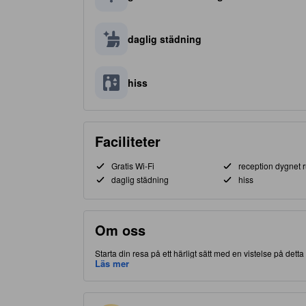
daglig städning
hiss
Faciliteter
Gratis Wi-Fi
reception dygnet r
daglig städning
hiss
Om oss
Starta din resa på ett härligt sätt med en vistelse på det
centrum-delen av Sandakan, gör detta boende att du har nä
Läs mer
är fullpackat med faciliteter på plats för att förbättra glädj