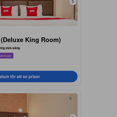
 (Deluxe King Room)
king size-säng
land par
tum för att se priser