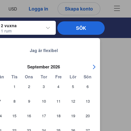
u ser är därför alltid autentiska.
språk
a
Logga in
Skapa konto
USD
att välja
2 vuxna
SÖK
1 rum
ltangenterna för att navigera genom in- och utcheckningsdatumen. När du väl
Tillbaka till sökresultaten
Jag är flexibel
September 2026
ån
Tis
Ons
Tor
Fre
Lör
Sön
1
2
3
4
5
6
7
8
9
10
11
12
13
4
15
16
17
18
19
20
1
22
23
24
25
26
27