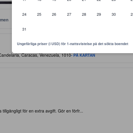
24
25
26
27
28
29
30
2
men
Läge
Policyer
31
 är riktlinjer för vilken nivå av komfort, faciliteter samt bekvämlighete
Ungefärliga priser (i USD) för 1-nattsvistelse på det sökta boendet
 Candelaria, Caracas, Venezuela, 1010
- PÅ KARTAN
 tillgängligt för en extra avgift. Gör en förfr...