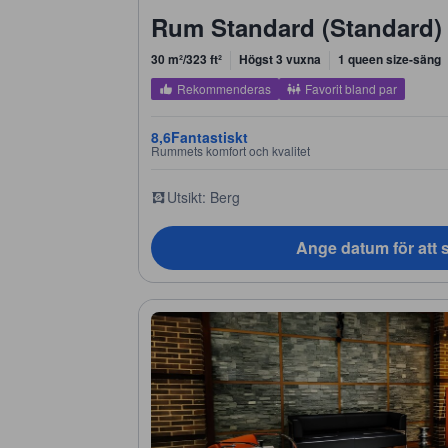
Rum Standard (Standard)
30 m²/323 ft²
Högst 3 vuxna
1 queen size-säng
Rekommenderas
Favorit bland par
8,6
Fantastiskt
Rummets komfort och kvalitet
Utsikt: Berg
Ange datum för att s