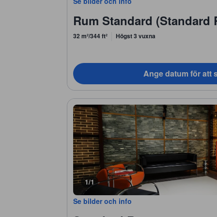
Se bilder och info
Rum Standard (Standard
32 m²/344 ft²
Högst 3 vuxna
Ange datum för att s
1/1
Se bilder och info