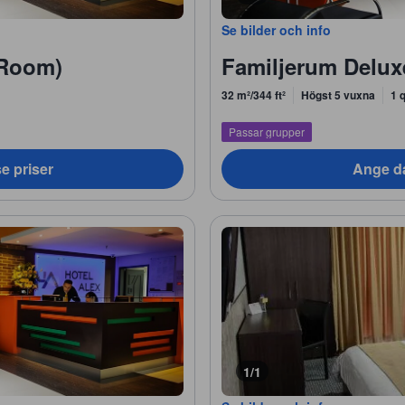
Se bilder och info
 Room)
Familjerum Delux
32 m²/344 ft²
Högst 5 vuxna
1 
Passar grupper
e priser
Ange da
1/1