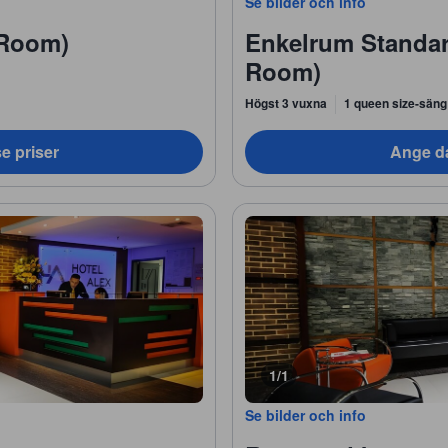
Se bilder och info
 Room)
Enkelrum Standar
Room)
Högst 3 vuxna
1 queen size-säng
e priser
Ange da
1/1
Se bilder och info