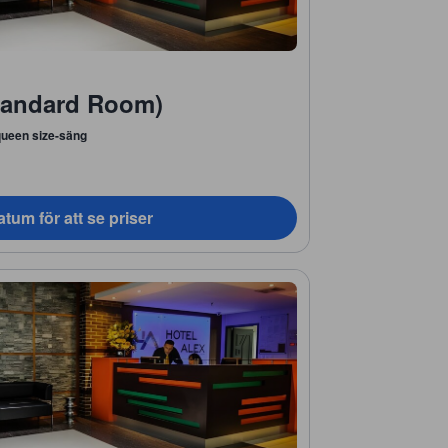
tandard Room)
queen size-säng
tum för att se priser