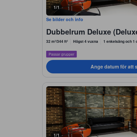
1/1
Se bilder och info
Dubbelrum Deluxe (Delux
32 m²/344 ft²
Högst 4 vuxna
1 enkelsäng och 1 
Passar grupper
Ange datum för att s
1/1