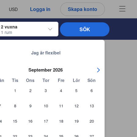
u ser är därför alltid autentiska.
språk
a
Logga in
Skapa konto
USD
att välja
2 vuxna
SÖK
1 rum
ltangenterna för att navigera genom in- och utcheckningsdatumen. När du väl
Tillbaka till sökresultaten
Jag är flexibel
September 2026
ån
Tis
Ons
Tor
Fre
Lör
Sön
1
2
3
4
5
6
7
8
9
10
11
12
13
4
15
16
17
18
19
20
1
22
23
24
25
26
27