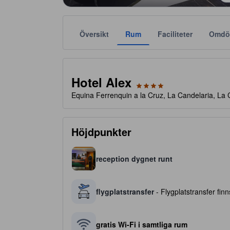
Översikt
Rum
Faciliteter
Omdö
Stjärnklassificeringar tillhandahålls av boendena och
tooltip
4 av 5 stjärnor
Hotel Alex
Equina Ferrenquin a la Cruz, La Candelaria, La
Höjdpunkter
reception dygnet runt
flygplatstransfer
- Flygplatstransfer finns
gratis Wi-Fi i samtliga rum