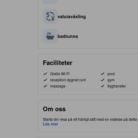
valutaväxling
badtunna
Faciliteter
Gratis Wi-Fi
pool
reception dygnet runt
gym
massage
flygtransfer
Om oss
Starta din resa på ett härligt sätt med en vistelse på dett
Candelaria-delen av Caracas, gör detta boende att du har 
Läs mer
detta högkvalitativa boende erbjuder gäster tillgång till