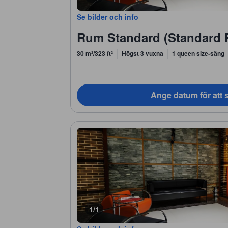
Se bilder och info
Rum Standard (Standard
30 m²/323 ft²
Högst 3 vuxna
1 queen size-säng
Ange datum för att s
1/1