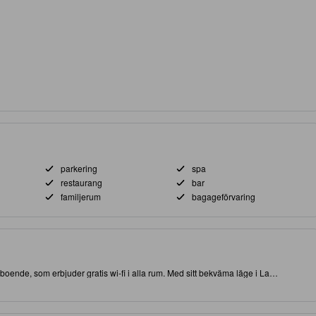
parkering
spa
restaurang
bar
familjerum
bagageförvaring
a boende, som erbjuder gratis wi-fi i alla rum. Med sitt bekväma läge i La
nära till både attraktioner och intressanta matställen. Rankat med 4.0 stjärnor,
 massage, fitnesscenter och inomhuspool på plats.