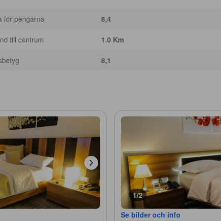
a för pengarna
8,4
nd till centrum
1.0 Km
sbetyg
8,1
1/2
Se bilder och info