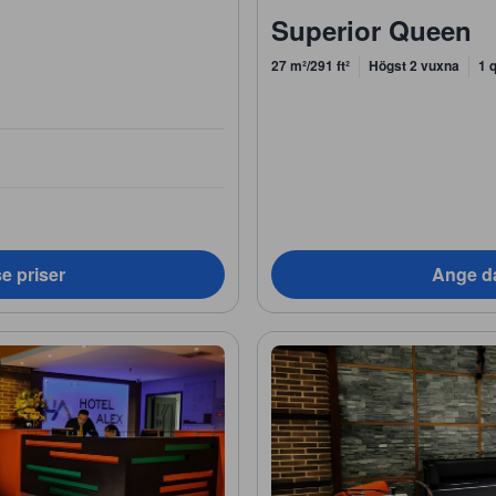
Superior Queen
27 m²/291 ft²
Högst 2 vuxna
1 
e priser
Ange da