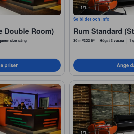
1/1
Se bilder och info
e Double Room)
Rum Standard (S
queen size-säng
30 m²/323 ft²
Högst 3 vuxna
1 
e priser
Ange da
1/1