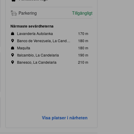
Parkering
Tillgängligt
Närmaste sevärdheterna
Lavandería Autolanka
170 m
Banco de Venezuela, La Candelaria
180 m
Maquita
180 m
Italcambio, La Candelaria
190 m
Banesco, La Candelaria
210 m
Visa platser i närheten