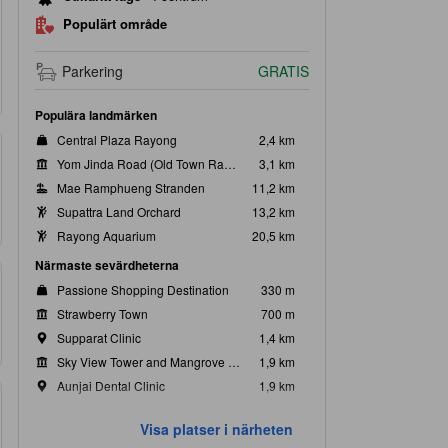
Populärt område
Parkering
GRATIS
Populära landmärken
Central Plaza Rayong
2,4 km
Yom Jinda Road (Old Town Rayong)
3,1 km
Mae Ramphueng Stranden
11,2 km
Supattra Land Orchard
13,2 km
Rayong Aquarium
20,5 km
Närmaste sevärdheterna
Passione Shopping Destination
330 m
Strawberry Town
700 m
Supparat Clinic
1,4 km
Sky View Tower and Mangrove Research Center
1,9 km
Aunjai Dental Clinic
1,9 km
Visa platser i närheten