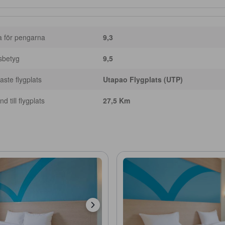
a för pengarna
9,3
sbetyg
9,5
ste flygplats
Utapao Flygplats (UTP)
d till flygplats
27,5 Km