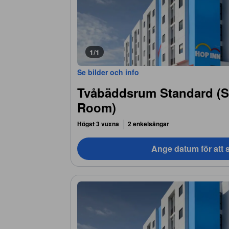
1/1
Se bilder och info
Tvåbäddsrum Standard (S
Room)
Högst 3 vuxna
2 enkelsängar
Ange datum för att s