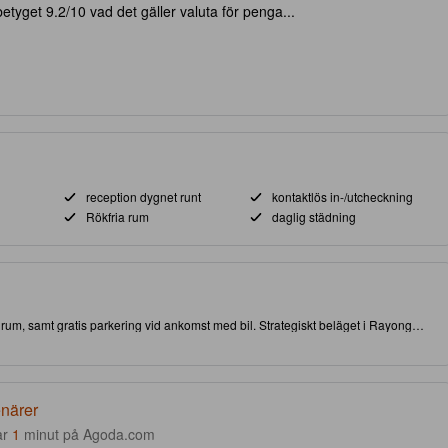
tyget 9.2/10 vad det gäller valuta för penga...
reception dygnet runt
kontaktlös in-/utcheckning
Rökfria rum
daglig städning
a rum, samt gratis parkering vid ankomst med bil. Strategiskt beläget i Rayong
aktioner och sevärdheter.
enärer
ar
1
minut på Agoda.com