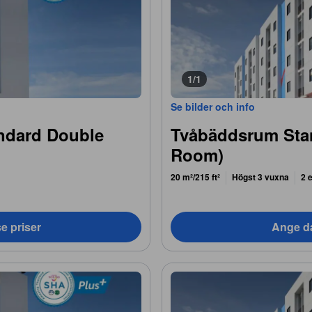
1/1
Se bilder och info
ndard Double
Tvåbäddsrum Sta
Room)
20 m²/215 ft²
Högst 3 vuxna
2 
e priser
Ange da