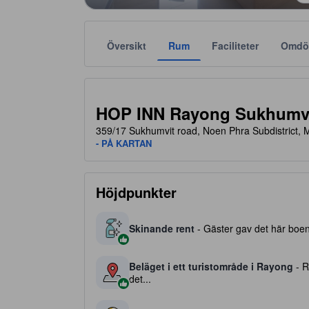
Översikt
Rum
Faciliteter
Omdö
Stjärnklassificeringar tillhandahålls av boendena och
tooltip
2 av 5 stjärnor
HOP INN Rayong Sukhumv
359/17 Sukhumvit road, Noen Phra Subdistrict,
- PÅ KARTAN
Höjdpunkter
Skinande rent
- Gäster gav det här boend
Beläget i ett turistområde i Rayong
- R
det...