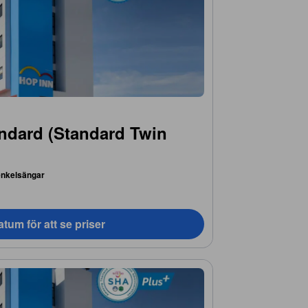
ndard (Standard Twin
enkelsängar
tum för att se priser