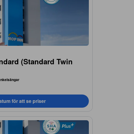
ndard (Standard Twin
enkelsängar
tum för att se priser