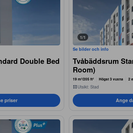
1/1
Se bilder och info
ndard Double Bed
Tvåbäddsrum Sta
Room)
19 m²/205 ft²
Högst 3 vuxna
2 
Utsikt: Stad
e priser
Ange da