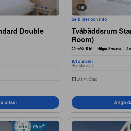
1/9
Se bilder och info
ndard Double
Tvåbäddsrum Sta
Room)
20 m²/215 ft²
Högst 2 vuxna
2 
9,1
Utmärkt
Rumskomfort
Utsikt: Stad
e priser
Ange da