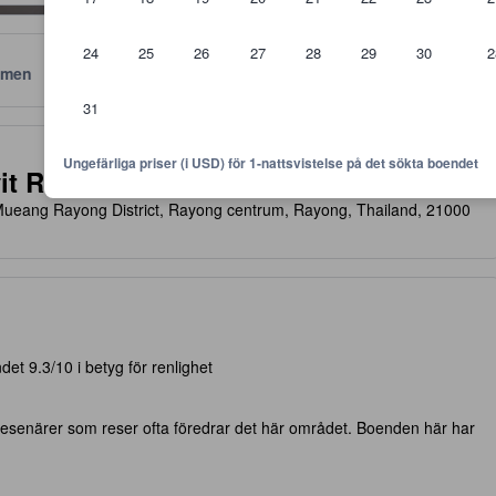
24
25
26
27
28
29
30
2
men
Läge
Policyer
31
 är riktlinjer för vilken nivå av komfort, faciliteter samt bekvämlighete
Ungefärliga priser (i USD) för 1-nattsvistelse på det sökta boendet
it Road
 Mueang Rayong District, Rayong centrum, Rayong, Thailand, 21000
et 9.3/10 i betyg för renlighet
esenärer som reser ofta föredrar det här området. Boenden här har