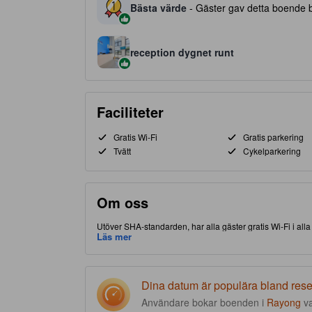
Bästa värde
- Gäster gav detta boende be
reception dygnet runt
Faciliteter
Gratis Wi-Fi
Gratis parkering
Tvätt
Cykelparkering
Om oss
Utöver SHA-standarden, har alla gäster gratis Wi-Fi i all
centrum, vilket ger dig tillgång och närhet till lokala attr
Läs mer
Dina datum är populära bland res
Användare bokar boenden i
Rayong
v