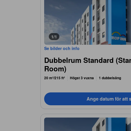
1/1
Se bilder och info
Dubbelrum Standard (Sta
Room)
20 m²/215 ft²
Högst 3 vuxna
1 dubbelsäng
Ange datum för att s