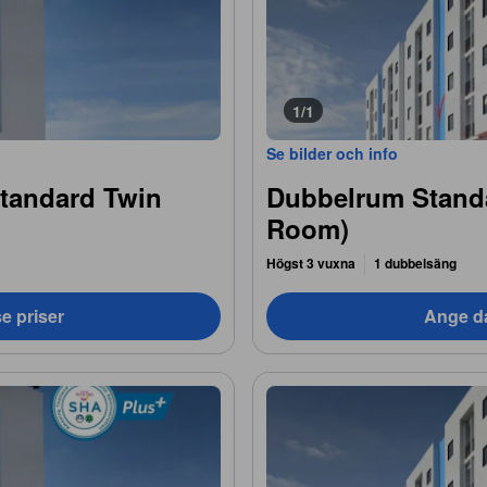
1/1
Se bilder och info
tandard Twin
Dubbelrum Stand
Room)
Högst 3 vuxna
1 dubbelsäng
e priser
Ange da