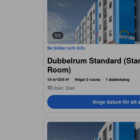
1/1
Se bilder och info
Dubbelrum Standard (Sta
Room)
19 m²/205 ft²
Högst 3 vuxna
1 dubbelsäng
Utsikt: Stad
Ange datum för att s