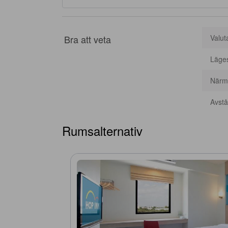
Bra att veta
Valut
Läge
Närma
Avstån
Rumsalternativ