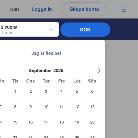
u ser är därför alltid autentiska.
språk
a
Logga in
Skapa konto
USD
att välja
2 vuxna
SÖK
1 rum
ltangenterna för att navigera genom in- och utcheckningsdatumen. När du väl
Tillbaka till sökresultaten
Jag är flexibel
September 2026
ån
Tis
Ons
Tor
Fre
Lör
Sön
1
2
3
4
5
6
7
8
9
10
11
12
13
4
15
16
17
18
19
20
1
22
23
24
25
26
27