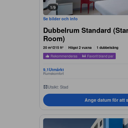
1/9
Se bilder och info
Dubbelrum Standard (Sta
Room)
20 m²/215 ft²
Högst 2 vuxna
1 dubbelsäng
Rekommenderas
Favorit bland par
9,1
Utmärkt
Rumskomfort
Utsikt: Stad
Ange datum för att s