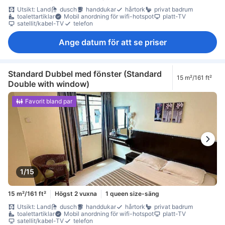
Utsikt: Land
dusch
handdukar
hårtork
privat badrum
toalettartiklar
Mobil anordning för wifi-hotspot
platt-TV
satellit/kabel-TV
telefon
Ange datum för att se priser
Standard Dubbel med fönster (Standard
15 m²/161 ft²
Double with window)
Favorit bland par
1/15
15 m²/161 ft²
Högst 2 vuxna
1 queen size-säng
Utsikt: Land
dusch
handdukar
hårtork
privat badrum
toalettartiklar
Mobil anordning för wifi-hotspot
platt-TV
satellit/kabel-TV
telefon