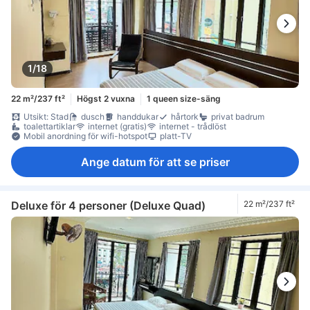
1/18
22 m²/237 ft²
Högst 2 vuxna
1 queen size-säng
Utsikt: Stad
dusch
handdukar
hårtork
privat badrum
toalettartiklar
internet (gratis)
internet - trådlöst
Mobil anordning för wifi-hotspot
platt-TV
Ange datum för att se priser
Deluxe för 4 personer (Deluxe Quad)
22 m²/237 ft²