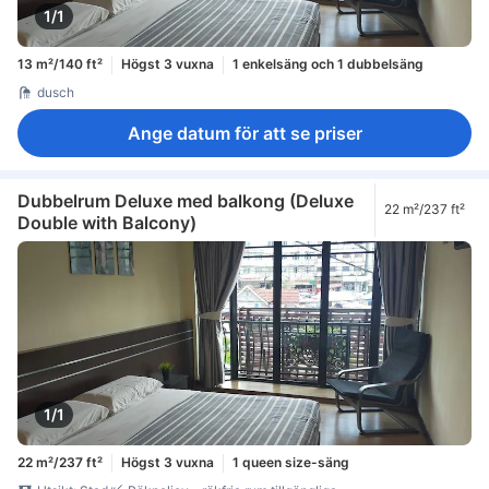
1/1
13 m²/140 ft²
Högst 3 vuxna
1 enkelsäng och 1 dubbelsäng
dusch
Ange datum för att se priser
Dubbelrum Deluxe med balkong (Deluxe
22 m²/237 ft²
Double with Balcony)
1/1
22 m²/237 ft²
Högst 3 vuxna
1 queen size-säng