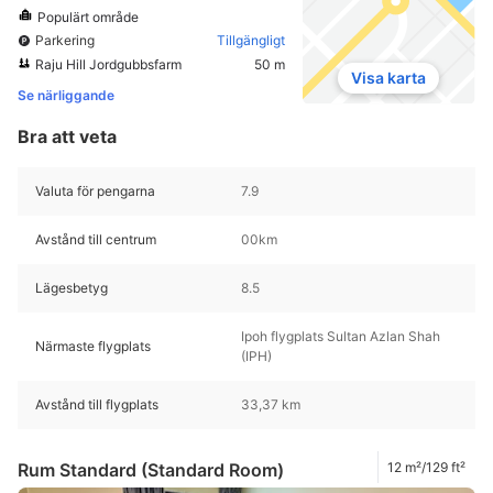
Populärt område
Parkering
Tillgängligt
Raju Hill Jordgubbsfarm
50 m
Visa karta
Se närliggande
Bra att veta
Valuta för pengarna
7.9
Avstånd till centrum
00km
Lägesbetyg
8.5
Ipoh flygplats Sultan Azlan Shah
Närmaste flygplats
(IPH)
Avstånd till flygplats
33,37 km
Rum Standard (Standard Room)
12 m²/129 ft²