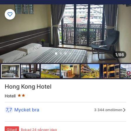
1/86
Stjärnklassificering: 2 stjärnor
Hong Kong Hotel
Hotell
7,7
Mycket bra
3 344 omdömen
Gillad!
Bokad 24 gånger idag