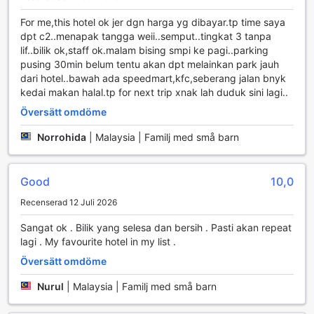
Hong Kong Hotel i Cameron Highlands erbjuder en rad
For me,this hotel ok jer dgn harga yg dibayar.tp time saya
bekvämlighetsfaciliteter som gör din vistelse både bekväm
dpt c2..menapak tangga weii..semput..tingkat 3 tanpa
och minnesvärd. Vår professionella concierge är alltid
lif..bilik ok,staff ok.malam bising smpi ke pagi..parking
tillgänglig för att hjälpa dig med allt från att boka utflykter
pusing 30min belum tentu akan dpt melainkan park jauh
till att ge rekommendationer om lokala restauranger och
dari hotel..bawah ada speedmart,kfc,seberang jalan bnyk
sevärdheter. Med gratis Wi-Fi i alla rum och i de allmänna
kedai makan halal.tp for next trip xnak lah duduk sini lagi..
utrymmena kan du enkelt hålla kontakten med vänner och
Översätt omdöme
familj eller planera dina dagsaktiviteter utan några
bekymmer.
Norrohida
|
Malaysia | Familj med små barn
För att göra din vistelse ännu mer bekväm erbjuder vi även
bagageförvaring, så att du kan utforska området utan att
behöva bära på tunga väskor. Dessutom finns det en
Good
10,0
praktisk närbutik på hotellet, där du kan hitta allt du
Recenserad 12 Juli 2026
behöver under din vistelse, från snacks till toalettartiklar.
Vår dagliga städning säkerställer att ditt rum alltid är
Sangat ok . Bilik yang selesa dan bersih . Pasti akan repeat
fräscht och inbjudande, så att du kan fokusera på att njuta
lagi . My favourite hotel in my list .
av din semester i denna vackra del av Malaysia.
Översätt omdöme
Transportmöjligheter på Hong Kong Hotel
Nurul
|
Malaysia | Familj med små barn
Hong Kong Hotel i Cameron Highlands erbjuder en rad