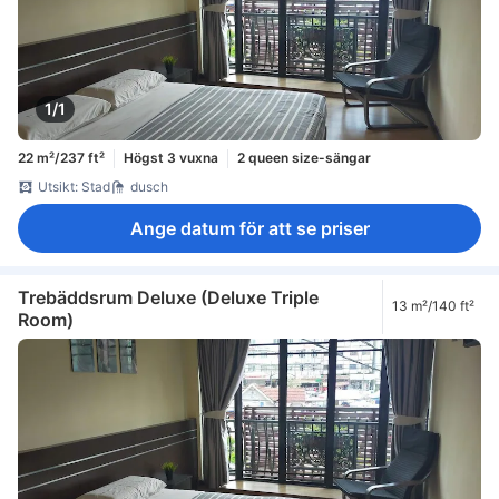
1/1
22 m²/237 ft²
Högst 3 vuxna
2 queen size-sängar
Utsikt: Stad
dusch
Ange datum för att se priser
Trebäddsrum Deluxe (Deluxe Triple
13 m²/140 ft²
Room)