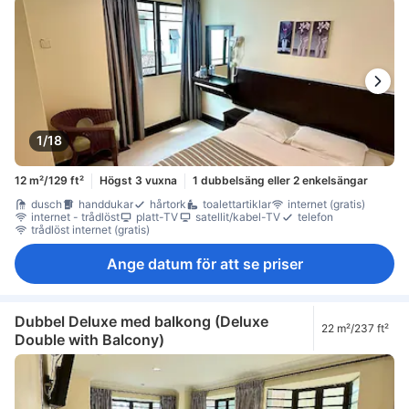
1/18
12 m²/129 ft²
Högst 3 vuxna
1 dubbelsäng eller 2 enkelsängar
dusch
handdukar
hårtork
toalettartiklar
internet (gratis)
internet - trådlöst
platt-TV
satellit/kabel-TV
telefon
trådlöst internet (gratis)
Ange datum för att se priser
Dubbel Deluxe med balkong (Deluxe
22 m²/237 ft²
Double with Balcony)