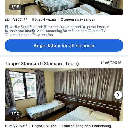
1/18
22 m²/237 ft²
Högst 4 vuxna
2 queen size-sängar
Utsikt: Stad
dusch
handdukar
hårtork
privat badrum
toalettartiklar
Mobil anordning för wifi-hotspot
platt-TV
satellit/kabel-TV
telefon
Ange datum för att se priser
Trippel Standard (Standard Triple)
19 m²/205 ft²
1/15
19 m²/205 ft²
Högst 3 vuxna
1 dubbelsäng och 1 enkelsäng