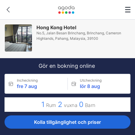
Hong Kong Hotel
No.5, Jalan Besan Brinchang, Brinchang, Cameron
Highlands, Pahang, Malaysia, 39100
Gör en bokning online
Incheckning
Utcheckning
fre 7 aug
lör 8 aug
1
2
0
Rum
vuxna
Barn
Kolla tillgänglighet och priser