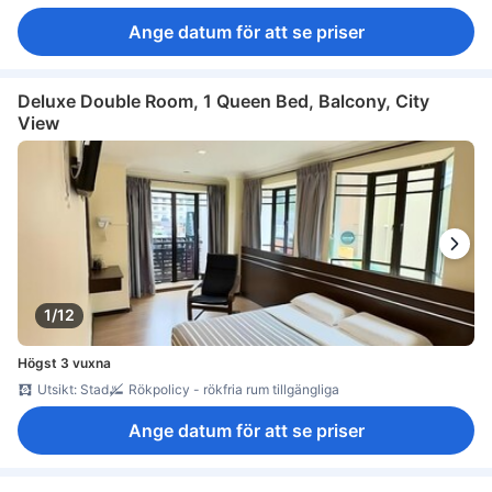
Ange datum för att se priser
Deluxe Double Room, 1 Queen Bed, Balcony, City
View
1/12
Högst 3 vuxna
Utsikt: Stad
Rökpolicy - rökfria rum tillgängliga
Ange datum för att se priser