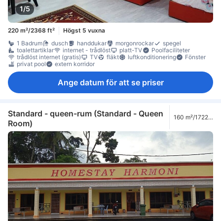
1/5
220 m²/2368 ft²
Högst 5 vuxna
1 Badrum
dusch
handdukar
morgonrockar
spegel
toalettartiklar
internet - trådlöst
platt-TV
Poolfaciliteter
trådlöst internet (gratis)
TV
fläkt
luftkonditionering
Fönster
privat pool
extern korridor
Ange datum för att se priser
Standard - queen-rum (Standard - Queen
160 m²/1722
Room)
ft²