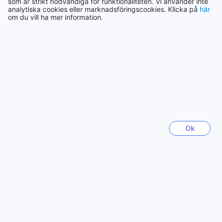
Trendande städer
som är strikt nödvändiga för funktionaliteten. Vi använder inte
analytiska cookies eller marknadsföringscookies. Klicka på
här
om du vill ha mer information.
Seoul
Sydkorea
Yogyakarta
Indonesien
Jeju
Sydkorea
Ok
Hongkong
Hongkong
Fukuoka
Japan
Visa mer