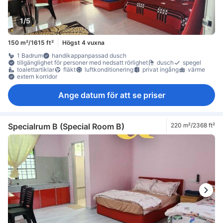
1/5
150 m²/1615 ft²
Högst 4 vuxna
1 Badrum
handikappanpassad dusch
tillgänglighet för personer med nedsatt rörlighet
dusch
spegel
toalettartiklar
fläkt
luftkonditionering
privat ingång
värme
extern korridor
Ange datum för att se priser
Specialrum B (Special Room B)
220 m²/2368 ft²