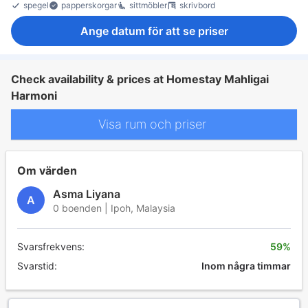
spegel
papperskorgar
sittmöbler
skrivbord
Ange datum för att se priser
Check availability & prices at Homestay Mahligai
Harmoni
Visa rum och priser
Om värden
Asma Liyana
A
0 boenden | Ipoh, Malaysia
Svarsfrekvens:
59%
Svarstid:
Inom några timmar