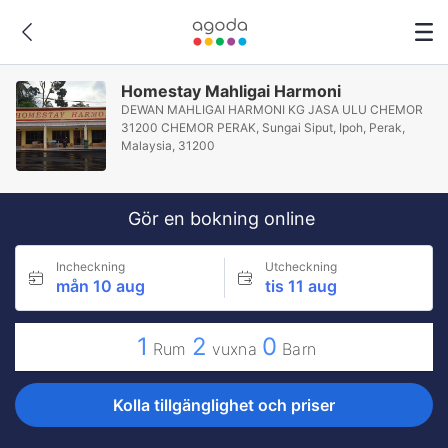
Homestay Mahligai Harmoni
DEWAN MAHLIGAI HARMONI KG JASA ULU CHEMOR
31200 CHEMOR PERAK, Sungai Siput, Ipoh, Perak,
Malaysia, 31200
Gör en bokning online
Incheckning
Utcheckning
mån 10 aug
tis 11 aug
1
2
0
Rum
vuxna
Barn
Kolla tillgänglighet och priser