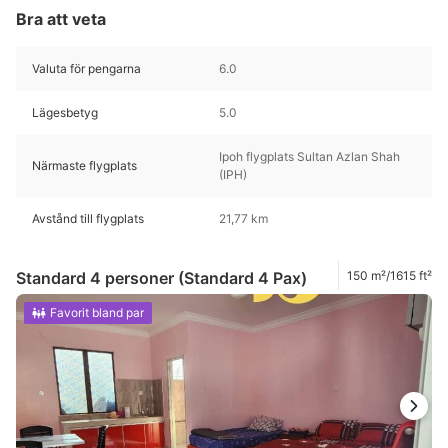
Bra att veta
Valuta för pengarna
6.0
Lägesbetyg
5.0
Ipoh flygplats Sultan Azlan Shah
Närmaste flygplats
(IPH)
Avstånd till flygplats
21,77 km
Standard 4 personer (Standard 4 Pax)
150 m²/1615 ft²
Favorit bland par