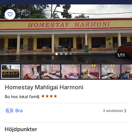
1/11
Stjärnklassificering: 4 stjärnor
Homestay Mahligai Harmoni
Bo hos lokal familj
6,9
Bra
3 omdömen
Höjdpunkter