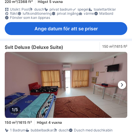
220 m²/2368 ft²
Högst 5 vuxna
Utsikt: Pool
dusch
privat badrum
spegel
toalettartiklar
fläkt
luftkonditionering
privat ingång
värme
Matbord
Fönster som kan öppnas
Ange datum för att se priser
Svit Deluxe (Deluxe Suite)
150 m²/1615 ft²
1/5
150 m²/1615 ft²
Högst 4 vuxna
1 Badrum
bubbelbadkar
dusch
Dusch med duschkabin