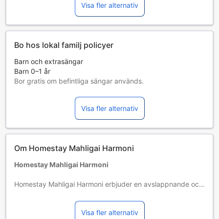
Visa fler alternativ
Bo hos lokal familj policyer
Barn och extrasängar
Barn 0–1 år
Bor gratis om befintliga sängar används.
Tillgång av extrasängar beror på vilket rum du väljer. Var
god kontrollera rummets beläggning för mer information.
Visa fler alternativ
Vid bokning av fler än 5 rum är det möjligt att andra regler
och tillägg gäller.
Om Homestay Mahligai Harmoni
Homestay Mahligai Harmoni
Homestay Mahligai Harmoni erbjuder en avslappnande och
smidig vistelse och är ett smart val för resenärer som reser
till Ipoh.
Visa fler alternativ