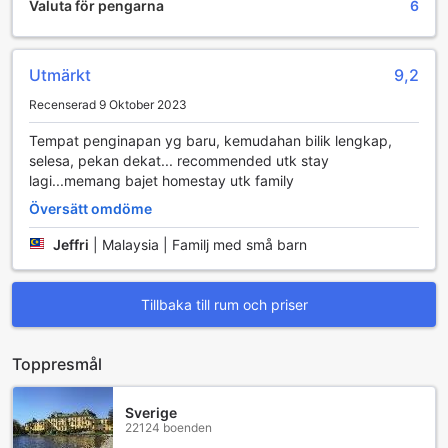
utvalda rum.
Valuta för pengarna
6
Runtom på boendet
Utmärkt
9,2
Missa inte allt som Ipoh har att erbjuda! Lär dig mer om
stadens konsthistoria under en dag på Ipoh World at Han
Recenserad 9 Oktober 2023
Chin Pet Soo, 19,6 km bort. Här kan du se konstsamlingar
av berömda konstnärer.
Tempat penginapan yg baru, kemudahan bilik lengkap,
selesa, pekan dekat... recommended utk stay
lagi...memang bajet homestay utk family
Översätt omdöme
Jeffri
|
Malaysia | Familj med små barn
Tillbaka till rum och priser
Toppresmål
Sverige
22124 boenden