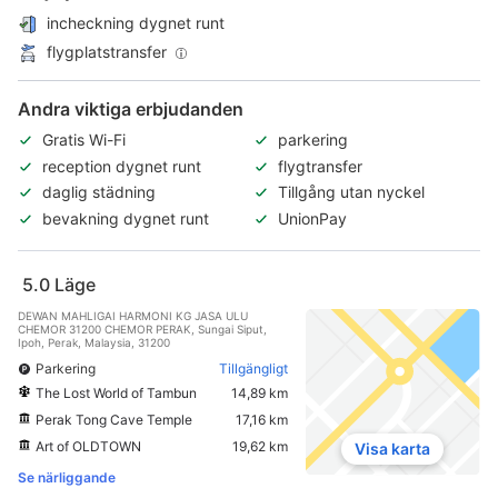
incheckning dygnet runt
flygplatstransfer
Andra viktiga erbjudanden
Gratis Wi-Fi
parkering
reception dygnet runt
flygtransfer
daglig städning
Tillgång utan nyckel
bevakning dygnet runt
UnionPay
5.0
Läge
DEWAN MAHLIGAI HARMONI KG JASA ULU
CHEMOR 31200 CHEMOR PERAK, Sungai Siput,
Ipoh, Perak, Malaysia, 31200
Parkering
Tillgängligt
The Lost World of Tambun
14,89 km
Perak Tong Cave Temple
17,16 km
Art of OLDTOWN
19,62 km
Visa karta
Se närliggande