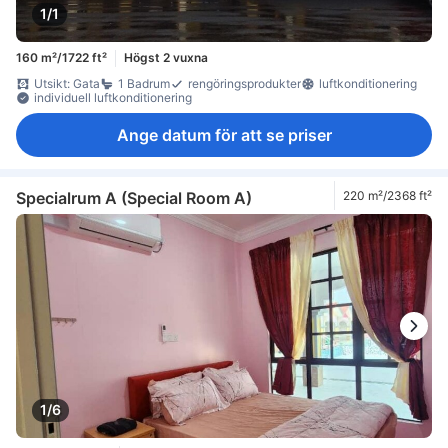
1/1
160 m²/1722 ft²
Högst 2 vuxna
Utsikt: Gata
1 Badrum
rengöringsprodukter
luftkonditionering
individuell luftkonditionering
Ange datum för att se priser
Specialrum A (Special Room A)
220 m²/2368 ft²
1/6