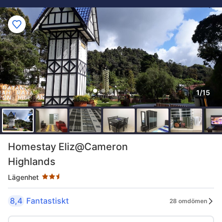
1/15
Stjärnklassificering: 2.5 stjärnor
Homestay Eliz@Cameron
Highlands
Lägenhet
8,4
Fantastiskt
28 omdömen