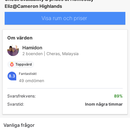
Eliz@Cameron Highlands
Visa rum och priser
Om värden
Hamidon
2 boenden | Cheras, Malaysia
Toppvärd
Fantastiskt
8.3
49 omdömen
Svarsfrekvens:
89%
Svarstid:
Inom några timmar
Vanliga frågor