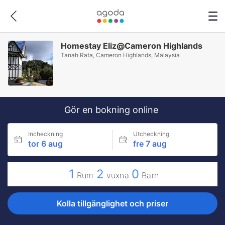
Homestay Eliz@Cameron Highlands
Tanah Rata, Cameron Highlands, Malaysia
Gör en bokning online
Incheckning
Utcheckning
tor 6 aug
fre 7 aug
1
2
0
Rum
vuxna
Barn
Kolla tillgänglighet och priser