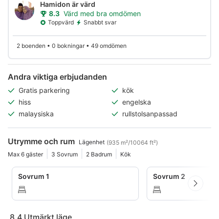
Hamidon är värd
8.3
Värd med bra omdömen
Toppvärd
Snabbt svar
2 boenden • 0 bokningar • 49 omdömen
Andra viktiga erbjudanden
Gratis parkering
kök
hiss
engelska
malaysiska
rullstolsanpassad
Utrymme och rum
Lägenhet
(935 m²/10064 ft²)
Max 6 gäster
3 Sovrum
2 Badrum
Kök
Sovrum 1
Sovrum 2
8.4
Utmärkt läge