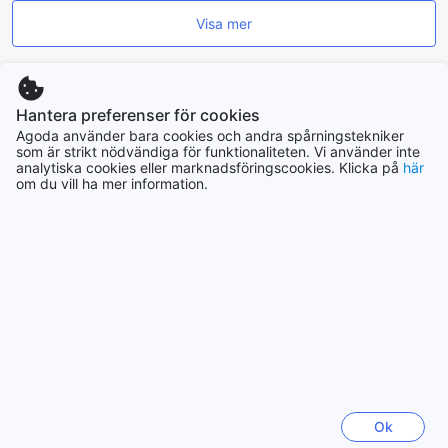
Visa mer
Se alla
Hantera preferenser för cookies
Trendande städer
Agoda använder bara cookies och andra spårningstekniker
som är strikt nödvändiga för funktionaliteten. Vi använder inte
analytiska cookies eller marknadsföringscookies. Klicka på
här
Yogyakarta
om du vill ha mer information.
Indonesien
Hanoi
Vietnam
Hongkong
Hongkong
Chiang Mai
Thailand
Ok