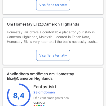
No liquor to be consumed in the apartment
Visa fler alternativ
No shoes in the apartment
Om Homestay Eliz@Cameron Highlands
Homestay Eliz offers a comfortable place for your stay in
Cameron Highlands, Malaysia. Located in Tanah Rata,
Homestay Eliz is very near to all the basic necessity such
as banks, food courts, groceries, laundries and markets,
not to mention all the attractions that Cameron Highlands
Visa fler alternativ
has to offer such as strawberry picking as well as varieties
of vegetables and flowers to choose from.
Användbara omdömen om Homestay
Eliz@Cameron Highlands
Fantastiskt
28 omdömen
8,4
Från verifierade gäster hos