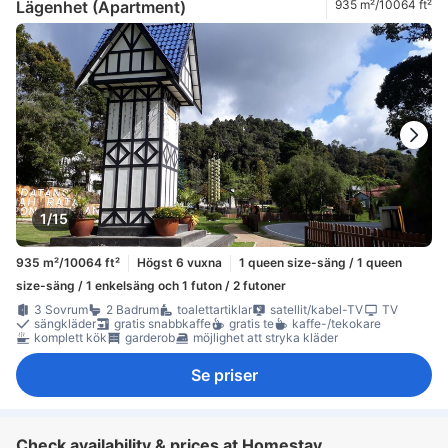
Lägenhet (Apartment)
935 m²/10064 ft²
1/15
935 m²/10064 ft²
Högst 6 vuxna
1 queen size-säng / 1 queen
size-säng / 1 enkelsäng och 1 futon / 2 futoner
3 Sovrum
2 Badrum
toalettartiklar
satellit/kabel-TV
TV
sängkläder
gratis snabbkaffe
gratis te
kaffe-/tekokare
komplett kök
garderob
möjlighet att stryka kläder
Se priser
Check availability & prices at Homestay