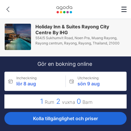
Holiday Inn & Suites Rayong City
Centre By IHG
554/5 Sukhumvit Road, Noen Pra, Muang Rayong,
Rayong centrum, Rayong, Rayong, Thailand, 21000
Gör en bokning online
Incheckning
Utcheckning
lör 8 aug
sön 9 aug
1
2
0
Rum
vuxna
Barn
Kolla tillgänglighet och priser