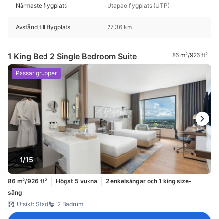
Närmaste flygplats
Utapao flygplats (UTP)
Avstånd till flygplats
27,36 km
1 King Bed 2 Single Bedroom Suite
86 m²/926 ft²
Passar grupper
1/15
86 m²/926 ft²
Högst 5 vuxna
2 enkelsängar och 1 king size-
säng
Utsikt: Stad
2 Badrum