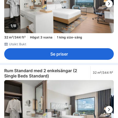
1/8
32 m²/344 ft²
Högst 3 vuxna
1 king size-säng
Utsikt: Bukt
Se priser
Rum Standard med 2 enkelsängar (2
32 m²/344 ft²
Single Beds Standard)