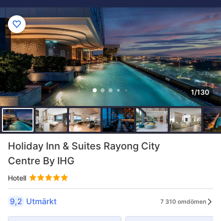
1/130
Holiday Inn & Suites Rayong City
Centre By IHG
Hotell
9,2
Utmärkt
7 310 omdömen