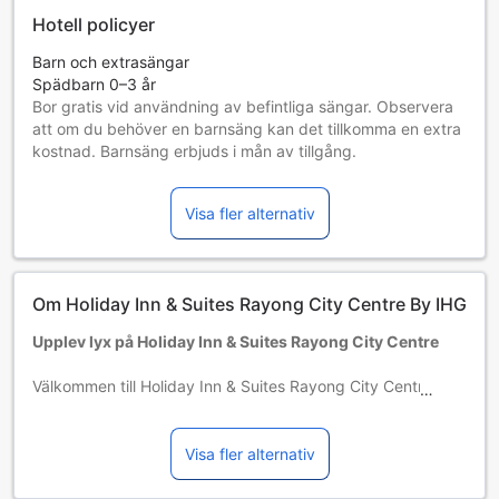
Hotell policyer
Barn och extrasängar
Spädbarn 0–3 år
Bor gratis vid användning av befintliga sängar. Observera
att om du behöver en barnsäng kan det tillkomma en extra
kostnad. Barnsäng erbjuds i mån av tillgång.
Barn 4–12 år
Bor gratis om befintliga sängar används.
Visa fler alternativ
Gäster 13 år och äldre betraktas som vuxna
Tillgång av extrasängar beror på vilket rum du väljer. Var
god kontrollera rummets beläggning för mer information.
Vid bokning av fler än 5 rum är det möjligt att andra regler
Om Holiday Inn & Suites Rayong City Centre By IHG
och tillägg gäller.
Upplev lyx på Holiday Inn & Suites Rayong City Centre
Välkommen till Holiday Inn & Suites Rayong City Centre, ett
elegant och modernt hotell byggt 2017, beläget i hjärtat av
Rayong, Thailand. Med endast 0,1 km till stadens centrum
erbjuder hotellet en perfekt bas för att utforska områdets
Visa fler alternativ
kulturella skatter och natursköna omgivningar. Här kan du
njuta av en avkopplande atmosfär och förstklassiga