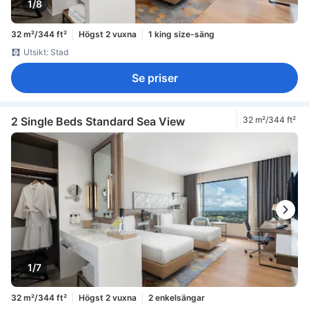
1/8
32 m²/344 ft²
Högst 2 vuxna
1 king size-säng
Utsikt: Stad
Se priser
2 Single Beds Standard Sea View
32 m²/344 ft²
1/7
32 m²/344 ft²
Högst 2 vuxna
2 enkelsängar