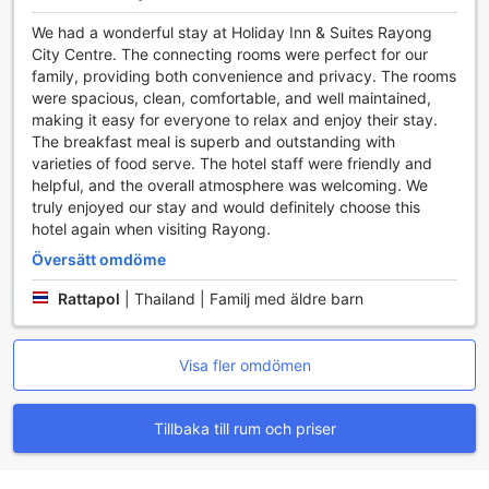
finns det även en bagageförvaring och daglig städning för
We had a wonderful stay at Holiday Inn & Suites Rayong
att säkerställa att ditt rum alltid är i toppskick.
City Centre. The connecting rooms were perfect for our
Säkerheten och bekvämligheten för våra gäster är av
family, providing both convenience and privacy. The rooms
högsta prioritet. Hotellet erbjuder säkerhetsfack för att
were spacious, clean, comfortable, and well maintained,
skydda dina värdesaker samt gratis wi-fi i alla rum och
making it easy for everyone to relax and enjoy their stay.
offentliga områden, vilket gör det enkelt att hålla kontakten
The breakfast meal is superb and outstanding with
med nära och kära eller att arbeta under din vistelse.
varieties of food serve. The hotel staff were friendly and
Dessutom har vi en särskild rökplats för dem som önskar,
helpful, and the overall atmosphere was welcoming. We
samt tillgång till en exklusiv lounge för våra gäster som vill
truly enjoyed our stay and would definitely choose this
koppla av i en mer privat och lugn miljö. Med dessa
hotel again when visiting Rayong.
faciliteter strävar Holiday Inn & Suites Rayong City Centre
efter att skapa en oförglömlig upplevelse för alla sina
Översätt omdöme
besökare.
Rattapol
|
Thailand | Familj med äldre barn
Transportmöjligheter på Holiday Inn & Suites Rayong
City Centre
Visa fler omdömen
Holiday Inn & Suites Rayong City Centre erbjuder en rad
bekväma transportfaciliteter som gör din vistelse både
Tillbaka till rum och priser
enkel och avkopplande. För gäster som anländer med flyg
finns det en smidig flygplatstransfer som gör det möjligt att
snabbt och enkelt ta sig till hotellet. Denna tjänst är perfekt