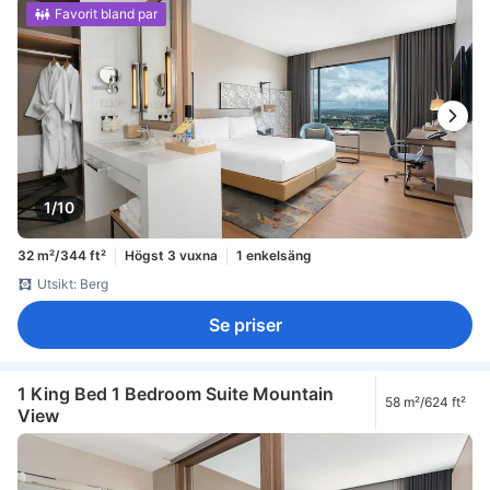
Favorit bland par
1/10
32 m²/344 ft²
Högst 3 vuxna
1 enkelsäng
Utsikt: Berg
Se priser
1 King Bed 1 Bedroom Suite Mountain
58 m²/624 ft²
View