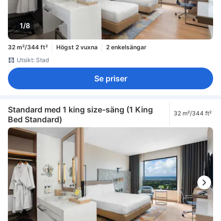
1/8
32 m²/344 ft²
Högst 2 vuxna
2 enkelsängar
Utsikt: Stad
Se priser
Standard med 1 king size-säng (1 King
32 m²/344 ft²
Bed Standard)