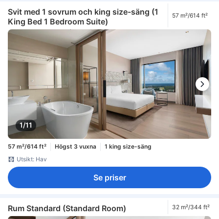
Svit med 1 sovrum och king size-säng (1
57 m²/614 ft²
King Bed 1 Bedroom Suite)
1/11
57 m²/614 ft²
Högst 3 vuxna
1 king size-säng
Utsikt: Hav
Se priser
Rum Standard (Standard Room)
32 m²/344 ft²