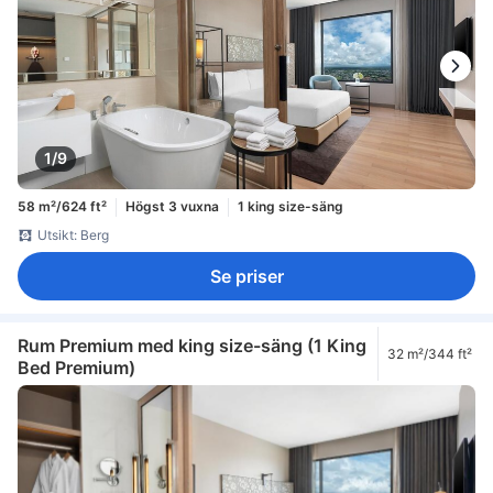
1/9
58 m²/624 ft²
Högst 3 vuxna
1 king size-säng
Utsikt: Berg
Se priser
Rum Premium med king size-säng (1 King
32 m²/344 ft²
Bed Premium)