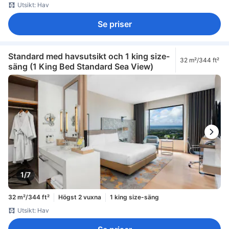
Utsikt: Hav
Se priser
Standard med havsutsikt och 1 king size-
32 m²/344 ft²
säng (1 King Bed Standard Sea View)
1/7
32 m²/344 ft²
Högst 2 vuxna
1 king size-säng
Utsikt: Hav