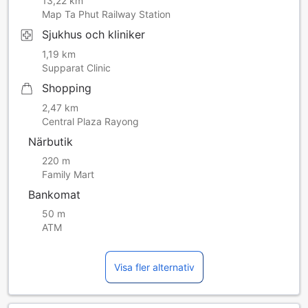
13,22 km
Map Ta Phut Railway Station
Sjukhus och kliniker
1,19 km
Supparat Clinic
Shopping
2,47 km
Central Plaza Rayong
Närbutik
220 m
Family Mart
Bankomat
50 m
ATM
Visa fler alternativ