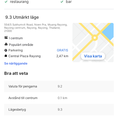
restaurang
bar
9.3
Utmärkt läge
554/5 Sukhumvit Road, Noen Pra, Muang Rayong,
Rayong centrum, Rayong, Rayong, Thailand,
21000
I centrum
Populärt område
Parkering
GRATIS
Visa karta
Central Plaza Rayong
2,47 km
Se närliggande
Bra att veta
Valuta för pengarna
9.2
Avstånd till centrum
0.1 km
Lägesbetyg
9.3