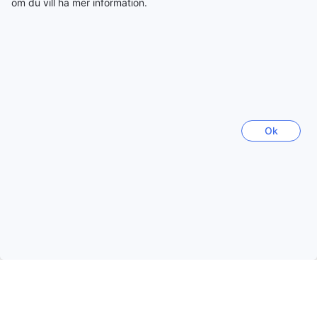
22148 boenden
om du vill ha mer information.
Thailand
130403 boenden
Filippinerna
90914 boenden
Ok
Vietnam
116919 boenden
Indonesien
172441 boenden
Visa mer
Se alla