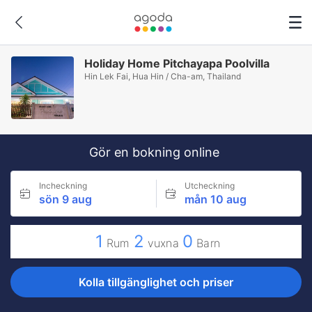
Holiday Home Pitchayapa Poolvilla
Hin Lek Fai, Hua Hin / Cha-am, Thailand
Gör en bokning online
Incheckning
Utcheckning
sön 9 aug
mån 10 aug
1
2
0
Rum
vuxna
Barn
Kolla tillgänglighet och priser