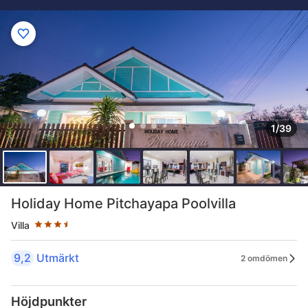
1/39
Stjärnklassificering: 3.5 stjärnor
Holiday Home Pitchayapa Poolvilla
Villa
9,2
Utmärkt
2 omdömen
Höjdpunkter