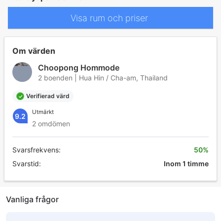
Visa rum och priser
Om värden
Choopong Hommode
2 boenden | Hua Hin / Cha-am, Thailand
Verifierad värd
Utmärkt
9.2
2 omdömen
Svarsfrekvens:
50%
Svarstid:
Inom 1 timme
Vanliga frågor