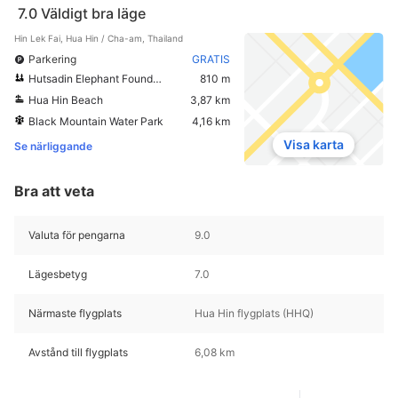
7.0
Väldigt bra läge
Hin Lek Fai, Hua Hin / Cha-am, Thailand
Parkering
GRATIS
Hutsadin Elephant Foundation
810 m
Hua Hin Beach
3,87 km
Black Mountain Water Park
4,16 km
Visa karta
Se närliggande
Bra att veta
Valuta för pengarna
9.0
Lägesbetyg
7.0
Närmaste flygplats
Hua Hin flygplats (HHQ)
Avstånd till flygplats
6,08 km