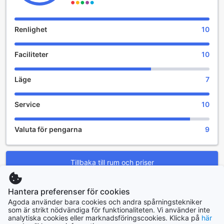
Renlighet
10
Faciliteter
10
Läge
7
Service
10
Valuta för pengarna
9
Tillbaka till rum och priser
Hantera preferenser för cookies
Toppresmål
Agoda använder bara cookies och andra spårningstekniker
som är strikt nödvändiga för funktionaliteten. Vi använder inte
Sverige
analytiska cookies eller marknadsföringscookies. Klicka på
här