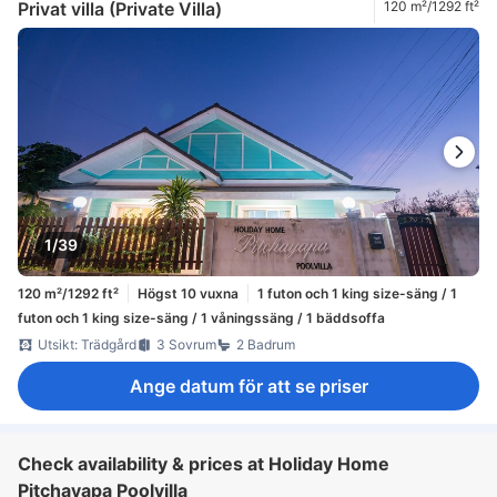
Privat villa (Private Villa)
120 m²/1292 ft²
1/39
120 m²/1292 ft²
Högst 10 vuxna
1 futon och 1 king size-säng / 1
futon och 1 king size-säng / 1 våningssäng / 1 bäddsoffa
Utsikt: Trädgård
3 Sovrum
2 Badrum
Ange datum för att se priser
Check availability & prices at Holiday Home
Pitchayapa Poolvilla