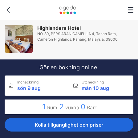
Highlanders Hotel
NO. 80, PERSIARAN CAMELLIA 4, Tanah Rata,
Cameron Highlands, Pahang, Malaysia, 39000
Gör en bokning online
Incheckning
Utcheckning
sön 9 aug
mån 10 aug
1
2
0
Rum
vuxna
Barn
Kolla tillgänglighet och priser