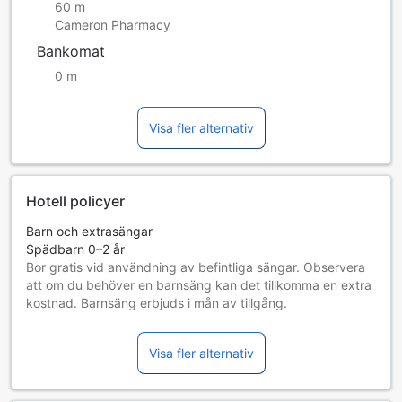
60 m
Cameron Pharmacy
Bankomat
0 m
Visa fler alternativ
Hotell policyer
Barn och extrasängar
Spädbarn 0–2 år
Bor gratis vid användning av befintliga sängar. Observera
att om du behöver en barnsäng kan det tillkomma en extra
kostnad. Barnsäng erbjuds i mån av tillgång.
Barn 3–17 år
Bor gratis om befintliga sängar används.
Visa fler alternativ
Gäster 18 år och äldre betraktas som vuxna
Tillgång av extrasängar beror på vilket rum du väljer. Var
god kontrollera rummets beläggning för mer information.