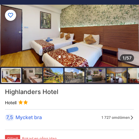
1/57
Highlanders Hotel
Hotell
7,5
Mycket bra
1 727 omdömen
Gillad!
Bokad en gång idag