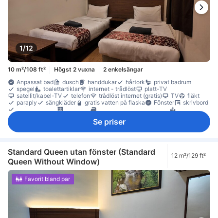
1/12
10 m²/108 ft²
Högst 2 vuxna
2 enkelsängar
Anpassat bad
dusch
handdukar
hårtork
privat badrum
spegel
toalettartiklar
internet - trådlöst
platt-TV
satellit/kabel-TV
telefon
trådlöst internet (gratis)
TV
fläkt
paraply
sängkläder
gratis vatten på flaska
Fönster
skrivbord
trä/parkettgolv
garderob
möjlighet att stryka kläder
torktumlare
Rökpolicy - rökfria rum tillgängliga
Tillgängligt via trappor
Se priser
Standard Queen utan fönster (Standard
12 m²/129 ft²
Queen Without Window)
Favorit bland par