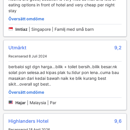
denna tjänst kan du koppla av och låta hotellets
eating options in front of hotel and very cheap per night
professionella chaufförer ta hand om transporten, vilket ger
stay
dig mer tid att njuta av den fantastiska naturen och de
Översätt omdöme
vackra omgivningarna.
För de som vill utforska de natursköna omgivningarna
Imtiaz
|
Singapore | Familj med små barn
erbjuder Highlanders Hotel även organiserade turer, som
ger dig möjlighet att upptäcka de dolda skatterna i
Cameron Highlands. Dessutom finns det en taxi service
Utmärkt
9,2
tillgänglig för att underlätta dina resor till olika destinationer
Recenserad 8 Juli 2024
i området. För dem som föredrar att köra själva, erbjuder
hotellet självparkering, även om parkeringavgifter kan
berbaloi sgt dgn harga...bilik + toilet bersih..bilik besar.nk
tillkomma. Med dessa transportalternativ är Highlanders
solat pon selesa.ad kipas plak tu.tidur pon lena..cuma bau
Hotel den perfekta basen för att utforska allt som denna
masakan dari kedai bawah naik ke blik kurang best
fantastiska region har att erbjuda.
sikit...overall sgt best..
Rumfaciliteter på Highlanders Hotel
Översätt omdöme
Hajar
|
Malaysia | Par
På Highlanders Hotel i Cameron Highlands kan du förvänta
dig en bekväm och avkopplande vistelse med välutrustade
rum som erbjuder allt du behöver för en minnesvärd
Highlanders Hotel
9,6
upplevelse. Varje rum är utrustat med en modern TV med
satellit- och kabelkanaler, vilket gör det enkelt att koppla
Recenserad 18 April 2026