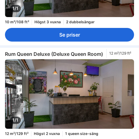
1/1
10 m²/108 ft²
Högst 3 vuxna
2 dubbelsängar
Se priser
Rum Queen Deluxe (Deluxe Queen Room)
12 m²/129 ft²
1/1
12 m²/129 ft²
Högst 2 vuxna
1 queen size-säng