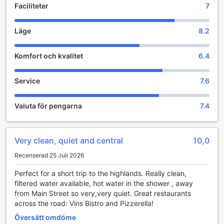
Faciliteter
7
Sportanläggningar på Highlanders Hotel
På Highlanders Hotel i Cameron Highlands kan gästerna
Läge
8.2
njuta av en fantastisk golfupplevelse direkt på hotellets
område. Den vackert designade golfbanan erbjuder en
Komfort och kvalitet
6.4
utmanande och naturskön upplevelse för både nybörjare
och erfarna golfare. Med frodiga grönområden och
spektakulära vyer över de omgivande bergen, är det en
Service
7.6
perfekt plats för att koppla av och förbättra sitt golfspel.
Golfbanan på Highlanders Hotel är inte bara en plats för
Valuta för pengarna
7.4
sport, utan också en oas för avkoppling. Här kan du njuta
av den friska luften och den lugna atmosfären medan du
slår dina slag. Oavsett om du vill spela en runda med
vänner eller delta i en av hotellets organiserade
Very clean, quiet and central
10,0
golftävlingar, erbjuder denna anläggning en unik möjlighet
Recenserad 25 Juli 2026
att kombinera sport och nöje i en fantastisk miljö.
Perfect for a short trip to the highlands. Really clean,
Bekvämlighetsfaciliteter på Highlanders Hotel
filtered water available, hot water in the shower , away
from Main Street so very,very quiet. Great restaurants
Highlanders Hotel i Cameron Highlands erbjuder en rad
across the road: Vins Bistro and Pizzerella!
bekvämlighetsfaciliteter som gör din vistelse både
avkopplande och praktisk. Med en effektiv tvättservice
Översätt omdöme