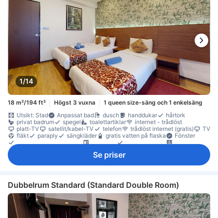
1/14
18 m²/194 ft²
Högst 3 vuxna
1 queen size-säng och 1 enkelsäng
Utsikt: Stad
Anpassat bad
dusch
handdukar
hårtork
privat badrum
spegel
toalettartiklar
internet - trådlöst
platt-TV
satellit/kabel-TV
telefon
trådlöst internet (gratis)
TV
fläkt
paraply
sängkläder
gratis vatten på flaska
Fönster
Fönster som kan öppnas
skrivbord
trä/parkettgolv
garderob
möjlighet att stryka kläder
torktumlare
Se priser
Rökpolicy - rökfria rum tillgängliga
Tillgängligt via trappor
Dubbelrum Standard (Standard Double Room)