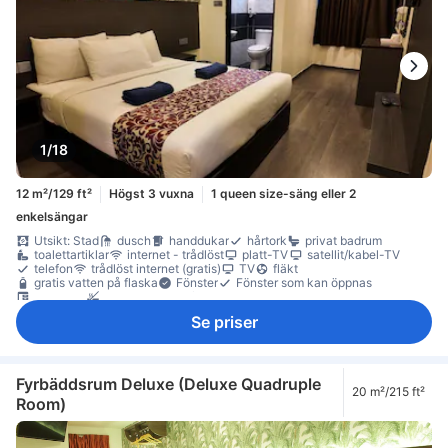
1/18
12 m²/129 ft²
Högst 3 vuxna
1 queen size-säng eller 2
enkelsängar
Utsikt: Stad
dusch
handdukar
hårtork
privat badrum
toalettartiklar
internet - trådlöst
platt-TV
satellit/kabel-TV
telefon
trådlöst internet (gratis)
TV
fläkt
gratis vatten på flaska
Fönster
Fönster som kan öppnas
skrivbord
Rökpolicy - rökfria rum tillgängliga
Se priser
Fyrbäddsrum Deluxe (Deluxe Quadruple
20 m²/215 ft²
Room)