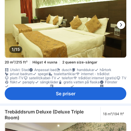
1/15
20 m²/215 ft²
Högst 4 vuxna
2 queen size-sängar
Utsikt: Stad
Anpassat bad
dusch
handdukar
hårtork
privat badrum
spegel
toalettartiklar
internet - trådlöst
platt-TV
satellit/kabel-TV
telefon
trådlöst internet (gratis)
TV
fläkt
paraply
sängkläder
gratis vatten på flaska
Fönster
Fönster som kan öppnas
skrivbord
trä/parkettgolv
garderob
möjlighet att stryka kläder
torktumlare
Se priser
Rökpolicy - rökfria rum tillgängliga
Tillgängligt via trappor
Trebäddsrum Deluxe (Deluxe Triple
18 m²/194 ft²
Room)