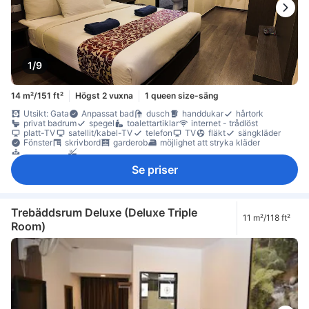
1/9
14 m²/151 ft²
Högst 2 vuxna
1 queen size-säng
Utsikt: Gata
Anpassat bad
dusch
handdukar
hårtork
privat badrum
spegel
toalettartiklar
internet - trådlöst
platt-TV
satellit/kabel-TV
telefon
TV
fläkt
sängkläder
Fönster
skrivbord
garderob
möjlighet att stryka kläder
torktumlare
Rökpolicy - rökfria rum tillgängliga
Tillgängligt via trappor
Se priser
Trebäddsrum Deluxe (Deluxe Triple
11 m²/118 ft²
Room)