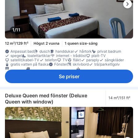
1/11
12 m²/129 ft²
Högst 2 vuxna
1 queen size-säng
Anpassat bad
dusch
handdukar
hårtork
privat badrum
spegel
toalettartiklar
internet - trådlöst
platt-TV
satellit/kabel-TV
telefon
TV
fläkt
paraply
sängkläder
gratis vatten på flaska
Fönster
skrivbord
trä/parkettgolv
garderob
möjlighet att stryka kläder
torktumlare
Rökpolicy - rökfria rum tillgängliga
Tillgängligt via trappor
Se priser
Deluxe Queen med fönster (Deluxe
14 m²/151 ft²
Queen with window)