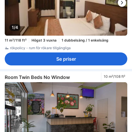
1/4
11 m²/118 ft²
Högst 3 vuxna
1 dubbelsäng / 1 enkelsäng
rökpolicy - rum för rökare tillgängliga
Se priser
Room Twin Beds No Window
10 m²/108 ft²