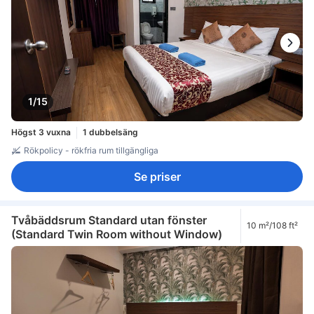
1/15
Högst 3 vuxna
1 dubbelsäng
Rökpolicy - rökfria rum tillgängliga
Se priser
Tvåbäddsrum Standard utan fönster
10 m²/108 ft²
(Standard Twin Room without Window)