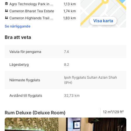
Agro Technology Park in MARDI
1,13 km
Cameron Bharat Tea Estate
1,74 km
Cameron Highlands Trail No. 10
1,83 km
Visa karta
Se närliggande
Bra att veta
Valuta för pengarna
7.4
Lägesbetyg
8.2
Ipoh flygplats Sultan Azlan Shah
Närmaste flygplats
(IPH)
Avstånd till flygplats
32,73 km
Rum Deluxe (Deluxe Room)
12 m²/129 ft²