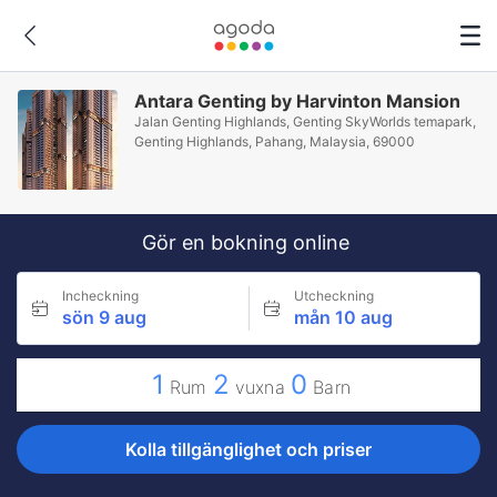
Antara Genting by Harvinton Mansion
Jalan Genting Highlands, Genting SkyWorlds temapark,
Genting Highlands, Pahang, Malaysia, 69000
Gör en bokning online
Incheckning
Utcheckning
sön 9 aug
mån 10 aug
1
2
0
Rum
vuxna
Barn
Kolla tillgänglighet och priser