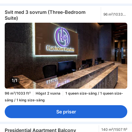
Svit med 3 sovrum (Three-Bedroom
96 m²/1033
Suite)
ft²
1/1
96 m²/1033 ft²
Högst 2 vuxna
1 queen size-säng / 1 queen size-
säng / 1 king size-säng
Se priser
Presidential Apartment Balcony
140 m²/1507 ft²