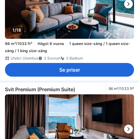
1/18
96 m²/1033 ft²
Högst 6 vuxna
1 queen size-säng / 1 queen size-
säng / 1 king size-säng
Utsikt: Utomhus
3 Sovrum
3 Badrum
Se priser
Svit Premium (Premium Suite)
96 m²/1033 ft²