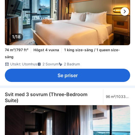
1/18
74 m²/797 ft²
Högst 4 vuxna
1 king size-säng / 1 queen size-
säng
Utsikt: Utomhus
2 Sovrum
2 Badrum
Se priser
Svit med 3 sovrum (Three-Bedroom
96 m²/1033
Suite)
ft²