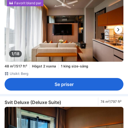
Favorit bland par
1/18
48 m²/517 ft²
Högst 2 vuxna
1 king size-säng
Utsikt: Berg
Se priser
Svit Deluxe (Deluxe Suite)
74 m²/797 ft²