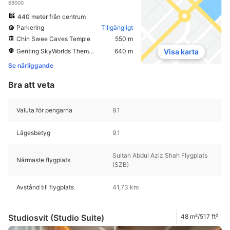
69000
440 meter från centrum
Parkering
Tillgängligt
Chin Swee Caves Temple
550 m
Genting SkyWorlds Theme Park
640 m
Visa karta
Se närliggande
Bra att veta
Valuta för pengarna
9.1
Lägesbetyg
9.1
Sultan Abdul Aziz Shah Flygplats
Närmaste flygplats
(SZB)
Avstånd till flygplats
41,73 km
Studiosvit (Studio Suite)
48 m²/517 ft²