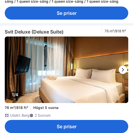
säng / 1 queen size-säng / 1 queen size-säng / 1 queen size-säng
Se priser
Svit Deluxe (Deluxe Suite)
76 m²/818 ft²
1/4
76 m²/818 ft²
Högst 5 vuxna
Utsikt: Berg
2 Sovrum
Se priser