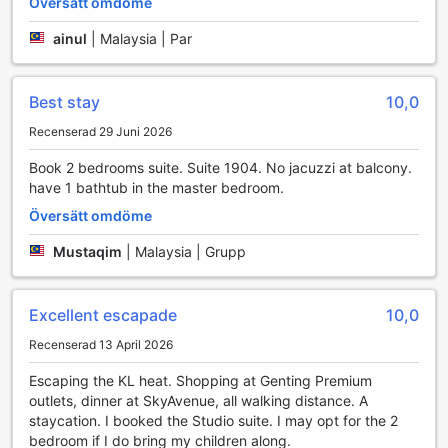
Översätt omdöme
titta in på det här lägenhetshotellets träningsanläggning.
Testa dina färdigheter! Tävla med ditt resesällskap eller
ainul
|
Malaysia | Par
andra gäster på darttavla, bowlingbana och yogarums det
här lägenhetshotellet.
Best stay
10,0
Recenserad 29 Juni 2026
Book 2 bedrooms suite. Suite 1904. No jacuzzi at balcony.
have 1 bathtub in the master bedroom.
Översätt omdöme
Mustaqim
|
Malaysia | Grupp
Excellent escapade
10,0
Recenserad 13 April 2026
Escaping the KL heat. Shopping at Genting Premium
outlets, dinner at SkyAvenue, all walking distance. A
staycation. I booked the Studio suite. I may opt for the 2
bedroom if I do bring my children along.