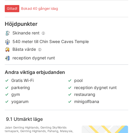
Gillad!
Bokad 40 gånger idag
Höjdpunkter
Skinande rent
540 meter till Chin Swee Caves Temple
Bästa värde
reception dygnet runt
Andra viktiga erbjudanden
Gratis Wi-Fi
pool
parkering
reception dygnet runt
gym
restaurang
yogarum
minigolfbana
9.1
Utmärkt läge
Jalan Genting Highlands, Genting SkyWorlds
temapark, Genting Highlands, Pahang, Malaysia,