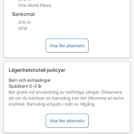
First World Plaza
Bankomat
410 m
ATM
Visa fler alternativ
Lägenhetshotell policyer
Barn och extrasängar
Spädbarn 0–3 år
Bor gratis vid användning av befintliga sängar. Observera
att om du behöver en barnsäng kan det tillkomma en extra
kostnad. Barnsäng erbjuds i mån av tillgång.
Barn 4–11 år
Måste använda en extrasäng
Visa fler alternativ
Gäster 12 år och äldre betraktas som vuxna
Tillgång av extrasängar beror på vilket rum du väljer. Var
god kontrollera rummets beläggning för mer information.