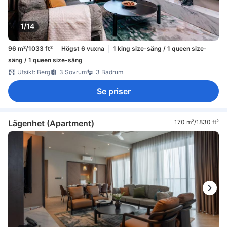
1/14
96 m²/1033 ft²
Högst 6 vuxna
1 king size-säng / 1 queen size-
säng / 1 queen size-säng
Utsikt: Berg
3 Sovrum
3 Badrum
Se priser
Lägenhet (Apartment)
170 m²/1830 ft²