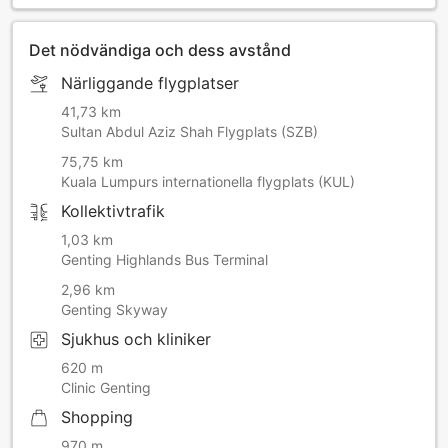
(gäller endast för gäster som inte är malaysiska
medborgare eller permanent bosatta)
Det nödvändiga och dess avstånd
Betalning kan göras med kontokort eller via internetbank.
Närliggande flygplatser
Parkeringen sköts av AK Antara Mall Parking. Eftersom
41,73 km
boendet inte driver parkeringen kan vi för närvarande inte
Sultan Abdul Aziz Shah Flygplats (SZB)
ta bort eller validera parkeringsavgifter. Beräknade
75,75 km
parkeringsavgifter (per gång/per dag):
Kuala Lumpurs internationella flygplats (KUL)
Kollektivtrafik
Vardagar: från 10 RM
1,03 km
Helger och allmänna helgdagar: från 15 RM
Genting Highlands Bus Terminal
2,96 km
Du som vill ha det smidigare kan också använda dig av vår
Genting Skyway
bemannade parkering vid entrén (avgift tillkommer).
Sjukhus och kliniker
620 m
Clinic Genting
Shopping
970 m