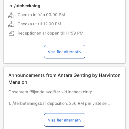
In-/utcheckning
Checka in från
03:00 PM
Checka ut till
12:00 PM
Receptionen är öppen till
11:59 PM
Visa fler alternativ
Announcements from Antara Genting by Harvinton
Mansion
Observera följande avgifter vid incheckning:
1. Återbetalningsbar deposition: 250 RM per vistelse
2. Pahang hållbarhetsskatt: 3 RM per rum och natt
Visa fler alternativ
3. Malaysisk turistskatt (TTx): 10 RM per rum och natt