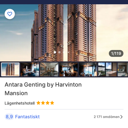
1/119
Antara Genting by Harvinton
Mansion
Lägenhetshotell
8,9
Fantastiskt
2 171 omdömen