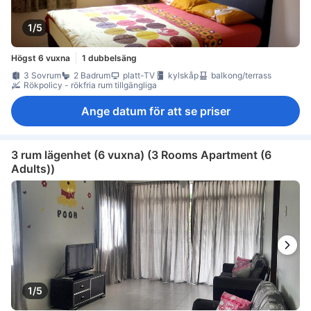
1/5
Högst 6 vuxna
1 dubbelsäng
3 Sovrum
2 Badrum
platt-TV
kylskåp
balkong/terrass
Rökpolicy - rökfria rum tillgängliga
Ange datum för att se priser
3 rum lägenhet (6 vuxna) (3 Rooms Apartment (6
Adults))
1/5