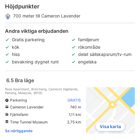
Höjdpunkter
700 meter till Cameron Lavender
Andra viktiga erbjudanden
Gratis parkering
familjerum
kök
rökområde
hiss
delat sällskapsrum/tv-rum
bevakning dygnet runt
engelska
6.5
Bra läge
Rose Apartment, Brinchang, Cameron Highlands,
Pahang, Malaysia, 39100
Parkering
GRATIS
Cameron Lavender
740 m
Fjärilsfarm
1,11 km
Time Tunnel Museum
2,75 km
Visa karta
Se närliggande