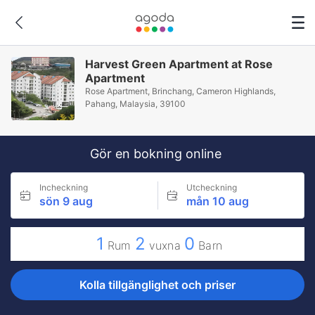
Harvest Green Apartment at Rose
Apartment
Rose Apartment, Brinchang, Cameron Highlands,
Pahang, Malaysia, 39100
Gör en bokning online
Incheckning
Utcheckning
sön 9 aug
mån 10 aug
1
2
0
Rum
vuxna
Barn
Kolla tillgänglighet och priser