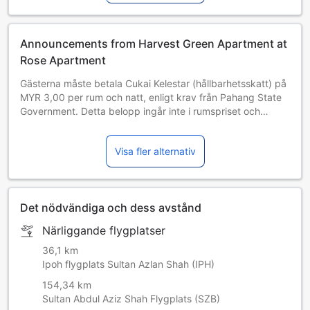
Announcements from Harvest Green Apartment at
Rose Apartment
Gästerna måste betala Cukai Kelestar (hållbarhetsskatt) på
MYR 3,00 per rum och natt, enligt krav från Pahang State
Government. Detta belopp ingår inte i rumspriset och
kommer att betalas direkt till hotellet. (Detta innehåll har
maskinöversatts.)
Visa fler alternativ
Det nödvändiga och dess avstånd
Närliggande flygplatser
36,1 km
Ipoh flygplats Sultan Azlan Shah (IPH)
154,34 km
Sultan Abdul Aziz Shah Flygplats (SZB)