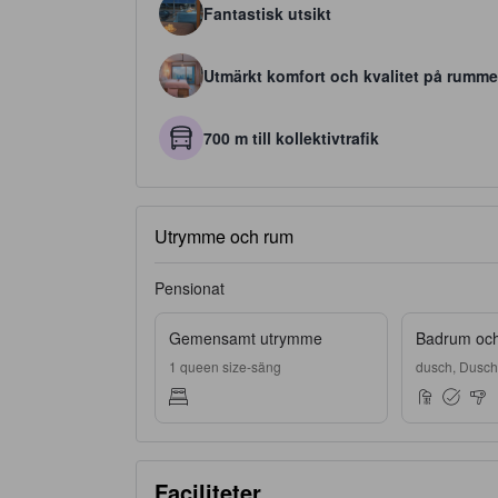
Fantastisk utsikt
Utmärkt komfort och kvalitet på rumme
700 m till kollektivtrafik
Utrymme och rum
Pensionat
Gemensamt utrymme
Badrum och 
1 queen size-säng
dusch, Dusch 
Faciliteter