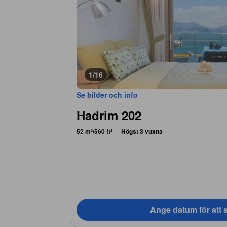
1/16
Se bilder och info
Hadrim 202
52 m²/560 ft²
Högst 3 vuxna
Ange datum för att s