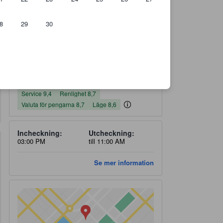
8
29
30
Baserat på 111 verifierade omdömen
Betyg för Service av 10 möjliga
Betyg för Renlighet av 10 möjliga
Betyg för Valuta för pengarna av 10 möjliga
Betyg för Läge av 10 möjliga
Betyg för Faciliteter av 10 möjliga
Boendets omdömesbetyg: 8,7 av 10 Fantastiskt 111 omdömen
8,7
Fantastiskt
Läs alla
omdömen
111 omdömen
Service
Renlighet
Valuta för pengarna
Läge
Faciliteter
8,6
9,4
8,7
8,2
8,7
Service 9,4
Renlighet 8,7
Valuta för pengarna 8,7
Läge 8,6
Incheckning:
Utcheckning:
03:00 PM
till 11:00 AM
Se mer information