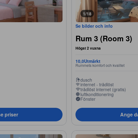
1/18
Se bilder och info
Rum 3 (Room 3)
Högst 2 vuxna
10,0
Utmärkt
Rummets komfort och kvalitet
dusch
internet - trådlöst
trådlöst internet (gratis)
luftkonditionering
Fönster
e priser
Ange da