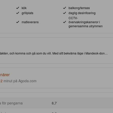
kök
balkong/terrass
grillplats
daglig desinficering
CCTV-
matleverans
övervakningskameror i
gemensamma utrymmen
 kontakten, och komma och gå som du vill. Med sitt bekväma läge i Mandeok-dong-
 attraktioner och intressanta matställen.
enärer
r
2
minut på Agoda.com
a för pengarna
8,7