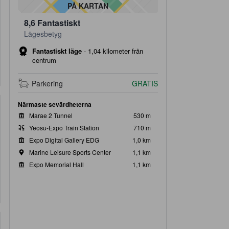
PÅ KARTAN
8,6
Fantastiskt
Lägesbetyg
Fantastiskt läge
-
1,04 kilometer från
centrum
Parkering
GRATIS
Närmaste sevärdheterna
Marae 2 Tunnel
530 m
Yeosu-Expo Train Station
710 m
Expo Digital Gallery EDG
1,0 km
Marine Leisure Sports Center
1,1 km
Expo Memorial Hall
1,1 km