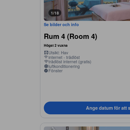
1/18
Se bilder och info
Rum 4 (Room 4)
Högst 2 vuxna
Utsikt: Hav
internet - trådlöst
trådlöst internet (gratis)
luftkonditionering
Fönster
Ange datum för att s