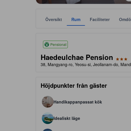
Översikt
Rum
Faciliteter
Omdö
Stjärnklassificeringar baseras bland annat på bek
tooltip
3 av 5 stjärnor
Pensionat
Haedeulchae Pension
38, Mangyang-ro, Yeosu-si, Jeollanam-do, Man
Höjdpunkter från gäster
Handikappanpassat kök
Idealiskt läge