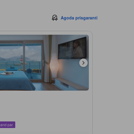
Agoda prisgaranti
land par