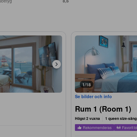
sbetyg
8,6
1/18
Se bilder och info
Rum 1 (Room 1)
Högst 2 vuxna
1 queen size-säng
Rekommenderas
Favorit b