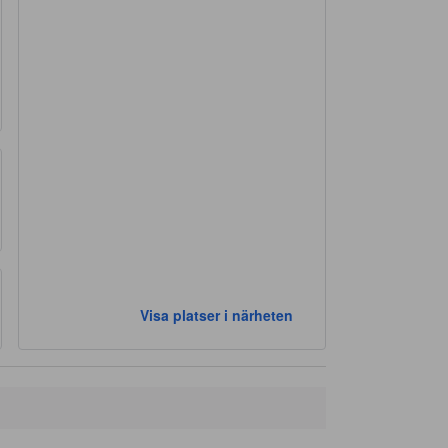
Visa platser i närheten