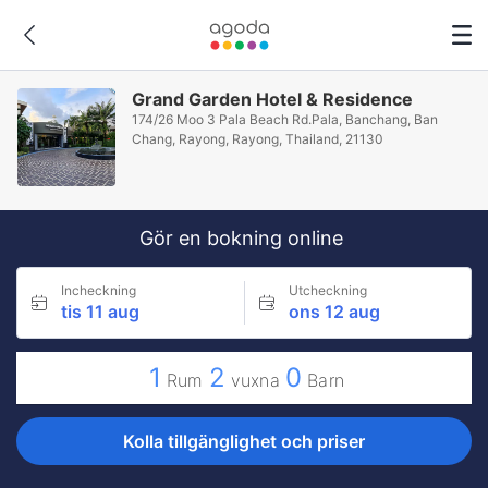
Grand Garden Hotel & Residence
174/26 Moo 3 Pala Beach Rd.Pala, Banchang, Ban
Chang, Rayong, Rayong, Thailand, 21130
Gör en bokning online
Incheckning
Utcheckning
tis 11 aug
ons 12 aug
1
2
0
Rum
vuxna
Barn
Kolla tillgänglighet och priser