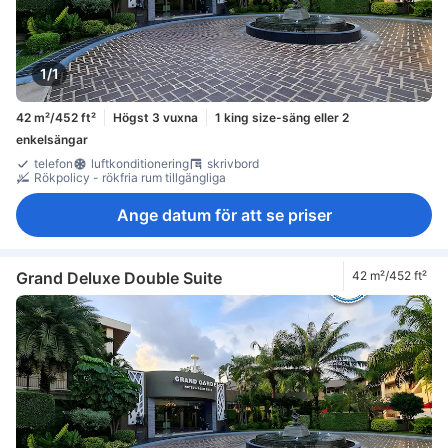
1/1
42 m²/452 ft²
Högst 3 vuxna
1 king size-säng eller 2
enkelsängar
telefon
luftkonditionering
skrivbord
Rökpolicy - rökfria rum tillgängliga
Ange datum för att se priser
Grand Deluxe Double Suite
42 m²/452 ft²