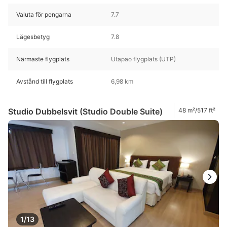
Valuta för pengarna
7.7
Lägesbetyg
7.8
Närmaste flygplats
Utapao flygplats (UTP)
Avstånd till flygplats
6,98 km
Studio Dubbelsvit (Studio Double Suite)
48 m²/517 ft²
1/13