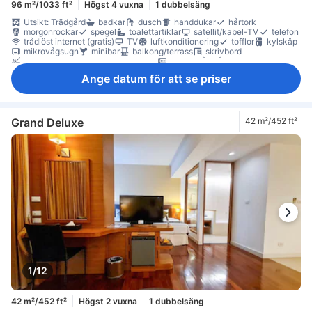
96 m²/1033 ft²
Högst 4 vuxna
1 dubbelsäng
Utsikt: Trädgård
badkar
dusch
handdukar
hårtork
morgonrockar
spegel
toalettartiklar
satellit/kabel-TV
telefon
trådlöst internet (gratis)
TV
luftkonditionering
tofflor
kylskåp
mikrovågsugn
minibar
balkong/terrass
skrivbord
Rökpolicy - rökfria rum tillgängliga
värdeskåp på rummet
Ange datum för att se priser
Grand Deluxe
42 m²/452 ft²
1/12
42 m²/452 ft²
Högst 2 vuxna
1 dubbelsäng