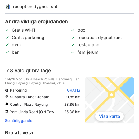
reception dygnet runt
Andra viktiga erbjudanden
Gratis Wi-Fi
pool
Gratis parkering
reception dygnet runt
gym
restaurang
bar
familjerum
7.8
Väldigt bra läge
174/26 Moo 3 Pala Beach Rd.Pala, Banchang, Ban
Chang, Rayong, Rayong, Thailand, 21130
Parkering
GRATIS
Supattra Land Orchard
21,85 km
Central Plaza Rayong
23,86 km
Yom Jinda Road (Old Town Rayong)
25,38 km
Visa karta
Se närliggande
Bra att veta