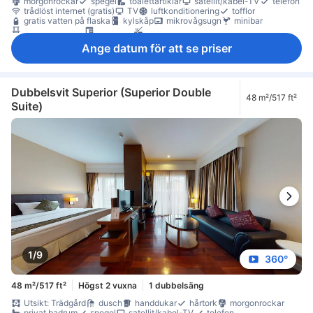
morgonrockar
spegel
toalettartiklar
satellit/kabel-TV
telefon
trådlöst internet (gratis)
TV
luftkonditionering
tofflor
gratis vatten på flaska
kylskåp
mikrovågsugn
minibar
balkong/terrass
skrivbord
Rökpolicy - rökfria rum tillgängliga
värdeskåp på rummet
Ange datum för att se priser
Dubbelsvit Superior (Superior Double
48 m²/517 ft²
Suite)
1/9
360°
48 m²/517 ft²
Högst 2 vuxna
1 dubbelsäng
Utsikt: Trädgård
dusch
handdukar
hårtork
morgonrockar
privat badrum
spegel
satellit/kabel-TV
telefon