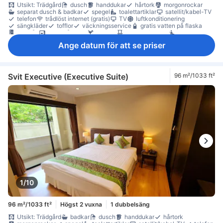
Utsikt: Trädgård
dusch
handdukar
hårtork
morgonrockar
separat dusch & badkar
spegel
toalettartiklar
satellit/kabel-TV
telefon
trådlöst internet (gratis)
TV
luftkonditionering
sängkläder
tofflor
väckningsservice
gratis vatten på flaska
kylskåp
mikrovågsugn
minibar
balkong/terrass
sittmöbler
skrivbord
soffa
trä/parkettgolv
garderob
Ange datum för att se priser
möjlighet att stryka kläder
Rökpolicy - rökfria rum tillgängliga
värdeskåp på rummet
Svit Executive (Executive Suite)
96 m²/1033 ft²
1/10
96 m²/1033 ft²
Högst 2 vuxna
1 dubbelsäng
Utsikt: Trädgård
badkar
dusch
handdukar
hårtork