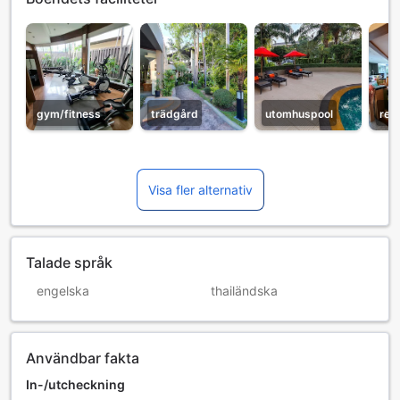
gym/fitness
trädgård
utomhuspool
res
Visa fler alternativ
Talade språk
engelska
thailändska
Användbar fakta
In-/utcheckning