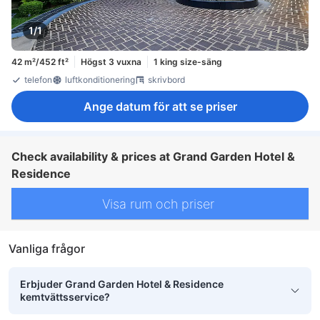
1/1
42 m²/452 ft²
Högst 3 vuxna
1 king size-säng
telefon
luftkonditionering
skrivbord
Ange datum för att se priser
Check availability & prices at Grand Garden Hotel &
Residence
Visa rum och priser
Vanliga frågor
Erbjuder Grand Garden Hotel & Residence
kemtvättsservice?