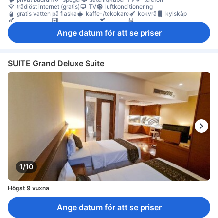
trådlöst internet (gratis)
TV
luftkonditionering
gratis vatten på flaska
kaffe-/tekokare
kokvrå
kylskåp
köksredskap
mikrovågsugn
minibar
balkong/terrass
skrivbord
Rökpolicy - rökfria rum tillgängliga
Ange datum för att se priser
värdeskåp på rummet
SUITE Grand Deluxe Suite
1/10
Högst 9 vuxna
Ange datum för att se priser