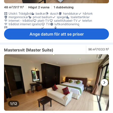
48 m²/517 ft²
Högst 2 vuxna
1 dubbelsäng
Utsikt: Trädgård
badkar
dusch
handdukar
hårtork
morgonrockar
privat badrum
spegel
toalettartiklar
internet - trådlöst
platt-TV
satellit/kabel-TV
telefon
trådlöst internet (gratis)
TV
luftkonditionering
mörkläggningsgardiner
tofflor
gratis vatten på flaska
kaffe-/tekokare
kokvrå
kylskåp
köksredskap
mikrovågsugn
Ange datum för att se priser
minibar
balkong/terrass
sittmöbler
skrivbord
soffa
Rökpolicy - rökfria rum tillgängliga
värdeskåp på rummet
Mastersvit (Master Suite)
96 m²/1033 ft²
1/12